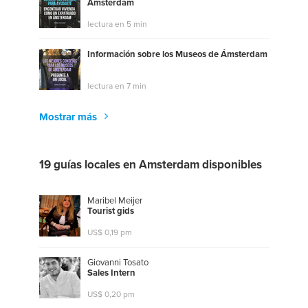
Amsterdam
lectura en 5 min
Información sobre los Museos de Ámsterdam
lectura en 7 min
Mostrar más
19 guías locales en Amsterdam disponibles
Maribel Meijer
T
o
u
r
i
s
t
g
i
d
s
US$ 0,19 pm
Giovanni Tosato
S
a
l
e
s
I
n
t
e
r
n
US$ 0,20 pm