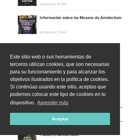
lectura en 5 min
Información sobre los Museos de Ámsterdam
lectura en 7 min
Mostrar más
Este sitio web o sus herramientas de
terceros utilizan cookies, que son necesarias
TheONEs to call via live video
para su funcionamiento y para alcanzar los
19 guías locales en Amsterdam disponibles
objetivos ilustrados en la política de cookies.
Si continúas usando este sitio, aceptas que
Show all
podemos colocar este tipo de cookies en tu
dispositivo.
Aprender más
Artículos populares
Aceptar
Plazas en Amsterdam