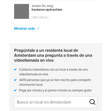
Jeroen De Jong
f
r
e
e
l
a
n
c
e
o
p
d
r
a
c
h
t
e
n
US$ 0,06 pm
Mostrar más
Pregúntale a un residente local de
Amsterdam una pregunta a través de una
videollamada en vivo
Contacto instantáneo con un local a través de una
videollamada en vivo
3476 personas que ya se han inscrito para compartir
información local
Paga por minuto y el primer minuto es siempre gratis