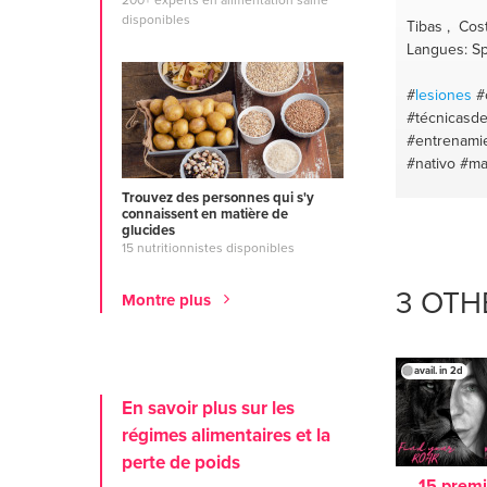
200+ experts en alimentation saine
disponibles
Tibas , Cos
Langues: Sp
#
lesiones
#
#técnicasde
#entrenamie
#nativo
#ma
#vida
#solu
Trouvez des personnes qui s'y
##deadcor
connaissent en matière de
glucides
#vivirelmo
15 nutritionnistes disponibles
#sentimient
#fitness
#e
3 OTH
Montre plus
#fitness
avail. in 2d
En savoir plus sur les
régimes alimentaires et la
perte de poids
15 premi