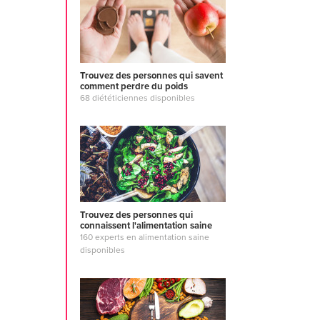
thinking
#co
support
#co
#motivation
#eat well
#f
training
#yo
Trouvez des personnes qui savent
comment perdre du poids
lifestyle
#mi
68 diététiciennes disponibles
positivity
#w
yourself co
#balance
#w
body
#carb
#peaceful m
#gym diet
#
#recipes
#h
developmen
Trouvez des personnes qui
performanc
connaissent l'alimentation saine
160 experts en alimentation saine
#balanced n
disponibles
wellbeing
#
#leadershi
#managing 