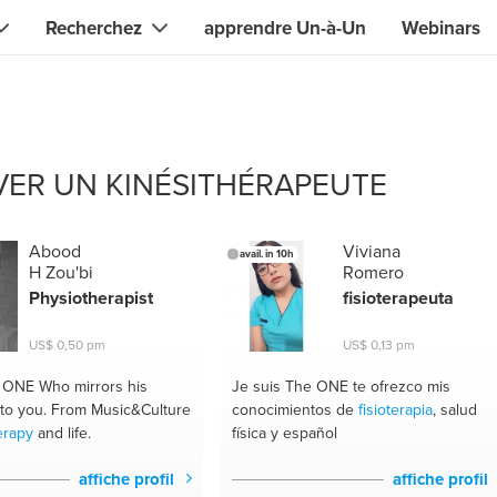
Recherchez
apprendre Un-à-Un
Webinars
Contact immédiat avec l'ONE dont vous avez besoin
Guides locaux
Recherche de
compétences, connaissances, expertise
isateurs
Experts en IT et électronique
ER UN KINÉSITHÉRAPEUTE
& designers
Specialistes en beauté & santé
& chanteurs
Conseillers financiers et juridiq
Abood
Viviana
avail. in 10h
H Zou'bi
Romero
s & tuteurs
Web et développeurs de logicie
Physiotherapist
fisioterapeuta
Bricoleurs et jardiniers
US$ 0,50 pm
US$ 0,13 pm
 sport & fitness
Spécialistes des sciences
e ONE
Who mirrors his
Je suis The ONE
te ofrezco mis
to you. From Music&Culture
conocimientos de
fisioterapia
, salud
alternatives
s yoga & méditation
erapy
and life.
física y español
Traducteurs
s en nutrition & santé
affiche profil
affiche profil