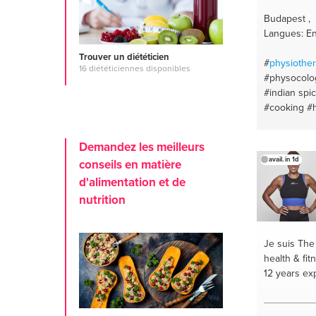
Budapest ,
Langues: En
Trouver un diététicien
#
physiothe
16 diététiciennes disponibles
#physocolog
#indian spi
#cooking
#h
#woodwork
#laptop adv
Demandez les meilleurs
#physical h
avail. in 1d
conseils en matière
#recording
d'alimentation et de
#arabic
#tu
soloing
#br
nutrition
#keyboard
exercises
#
recording
#
Je suis Th
#indian foo
health & fit
control
#piz
12 years ex
#english
#d
#budapest