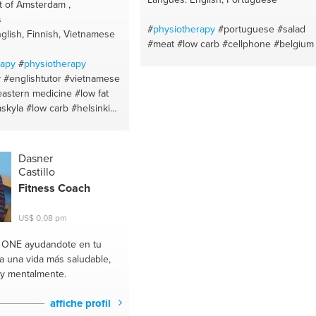
 of Amsterdam ,
s
#
physiotherapy
#portuguese
#salad
glish, Finnish, Vietnamese
#meat
#low carb
#cellphone
#belgium
rapy
#
physiotherapy
y
#englishtutor
#vietnamese
eastern medicine
#low fat
askyla
#low carb
#helsinki
etnam
#vietnamese
#exercise
#energetic living
ay fit
#low carb weight loss
Dasner
#massage
#vegetarian
Castillo
gy
#cooking
#english
Fitness Coach
nglish language
#vegan
etnamesetutor
#asian
US$ 0,08 pm
aking
#gym
#diets
#kendo
m
e ONE
ayudandote en tu
a una vida más saludable,
 y mentalmente.
affiche profil