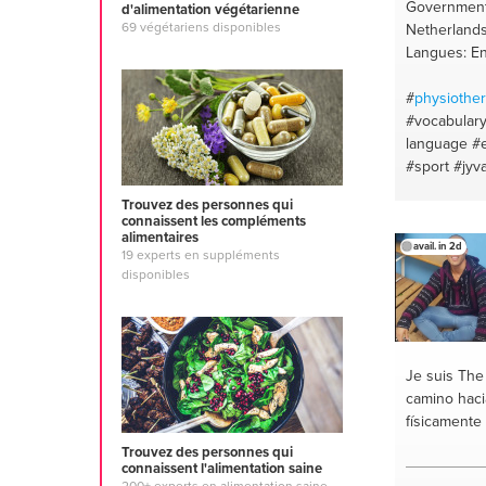
Government
d'alimentation végétarienne
69 végétariens disponibles
Netherland
Langues: En
#
physiothe
#vocabular
language
#
#sport
#jyv
#finland
#vi
Trouvez des personnes qui
#excercise
connaissent les compléments
#saigon
#st
alimentaires
avail. in 2d
19 experts en suppléments
#asian food
disponibles
food
#biolo
#student
#e
cooking
#vi
#cycling
#b
#amsterda
Je suis Th
camino haci
físicamente
Trouvez des personnes qui
connaissent l'alimentation saine