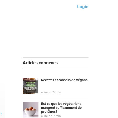
Login
Nos partenaires :
M-Unity
Lotus Sailing
ues
Mindd
Articles connexes
ls
Recettes et conseils de végans
à lire en 5 min
Est-ce que les végétariens
mangent suffisamment de
protéines?
à lire en 7 min