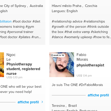
he City of Sydney , Australia
Hlavní město Praha , Czechia
glish
Langues: English
bilitaion
#foot doctor
#diet
#relationship advice
#relationships
womens training
#gym
#growth of the person
#think outside
ining
#personal trainer
the box
#that extra vamp
#sketching
#foot doctor
#pilates
#run
#dance
#womanly upkeep
#how to fee
onal training
#health and
beautiful
#skin maintenence advice
odiatrist
#fitness coach
#hair advice
#fashion advice
#home
#personal training
#pilates
remedies
#outdoors fun or relaxation
Ngoc
Fabio
avail. in 1d
n
#run coach
#run coach
Le
Morais
Physiotherapy
physiotherapist
student, registered
nurse
US$ 1,14 pm
US$ 0,10 pm
Je suis The ONE
#DrFabioMorais
e ONE
who will be your best
ever you need help!
affiche profil
affiche profil
Teresina , Brazil
Langues: English, Portuguese