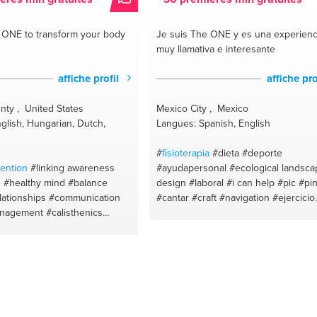
e ONE
to transform your body
Je suis The ONE
y es una experienc
muy llamativa e interesante
affiche profil
affiche pro
ty , United States
Mexico City , Mexico
glish, Hungarian, Dutch,
Langues: Spanish, English
#
fisioterapia
#dieta
#deporte
vention
#linking awareness
#ayudapersonal
#ecological landsca
s
#healthy mind
#balance
design
#laboral
#i can help
#pic
#pin
lationships
#communication
#cantar
#craft
#navigation
#ejercicio
anagement
#calisthenics
cardiovasculares
#nutricion
#espagn
ickworkout
#vitality
#personal
#mexican food
#inglés intermedio
er
#motivation
#balancing life
#meditation
#meditación interna
#ci
iet
#clean eating
#healthy
de mexico
nk food
#positive mindset
ng
#food habits
#mind muscle
#self love
tconditioning
#positive