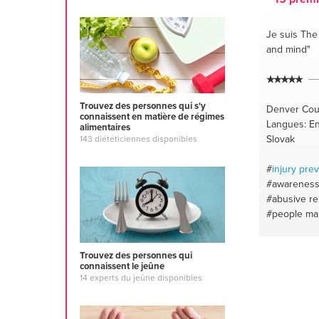
Je suis Th
and mind"
Trouvez des personnes qui s'y
Denver Coun
connaissent en matière de régimes
Langues: En
alimentaires
Slovak
143 diététiciennes disponibles
#
injury pre
#awarenes
#abusive re
#people m
#health
#qu
fitness train
Trouvez des personnes qui
#balanced d
connaissent le jeûne
lifestyle
#ju
14 experts du jeûne disponibles
#weightlifti
connection
#bodyweigh