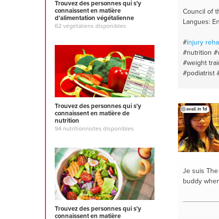
Trouvez des personnes qui s'y
connaissent en matière
Council of t
d'alimentation végétalienne
Langues: En
62 végétaliens disponibles
#
injury reha
#nutrition
#
#weight tra
#podiatrist
coach
#pers
wellness
#p
#weightloss
Trouvez des personnes qui s'y
avail. in 1d
connaissent en matière de
rehabilitaio
nutrition
#beach
94 nutritionnistes disponibles
Je suis Th
buddy when
Trouvez des personnes qui s'y
connaissent en matière