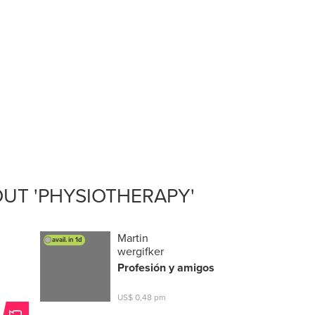
UT 'PHYSIOTHERAPY'
Martin
avail. in 1d
wergifker
Profesión y amigos
US$ 0,48 pm