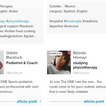
 Hungary
Colotlán , Mexico
glish, Arabic
Langues: Spanish, English
rapy
#
physiotherapy
#español #
fisioterapia
#medicina
ical support
#bedouin
deportiva
#exercise
ces
#indian food cooking
ealingpractices
#guitar
ing
#painting
#pc gaming
ies
#workouts
#diet plan
ealth
#physicalhealth
Odette
Belinda
avail. in 1d
#diet plan
#harmonies
Blacklock
Hlomayi
ning
#middle-eastern
#guitar
Podiatrist & Coach
studying
ead making
#piano
physiotherapy
#indian recipes
#vocal
US$ 0,96 pm
US$ 4,82 pm
healthy mind set
#vocal
musician
#oud
#songwriting
e ONE
Sports podiatrist,
Je suis The ONE
I am the one... You
d
#massage
#pasta
#diet
ness professional with over
could come to for pure realistic advice
za
#music
#soul food
perience.
that is most likely relatable
ough
#selfcaresarurdays
affiche profil
affiche profil