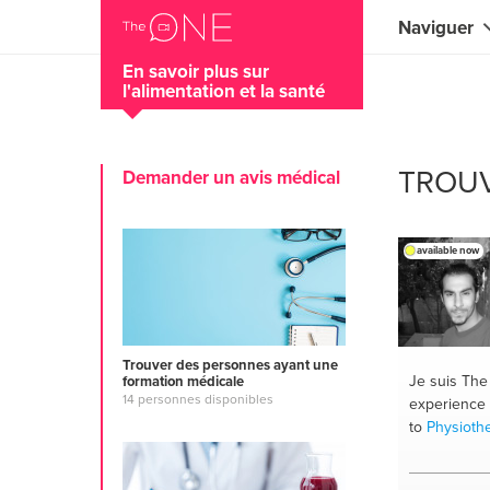
Naviguer
En savoir plus sur
l'alimentation et la santé
Coaches
Commercial
TROUV
Demander un avis médical
Créateurs 
Musiciens 
available now
Enseignant
Conseillers
Trouver des personnes ayant une
Entraîneurs
Je suis Th
formation médicale
14 personnes disponibles
experience 
Professeur
to
Physioth
Spécialiste