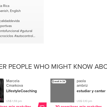
ta Rica
anish, English
calidaddevida
portivas
ntofuncional
#gutural
crociclos
#autocontrol
cion
#relaciones
##voz
e
#redimientodeportivo
mento
#calistenia
os
#contrarresistencia
spañol
#salud
#formal
ER PEOPLE WHO MIGHT KNOW ABO
Marcela
paola
avail. in 2d
Cmarkova
ambriz
LifestyleCoaching
estudiar y cantar
US$ 1,59 pm
US$ 0,10 pm
ères min gratuites
30 premières min gratuites