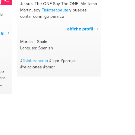
Je suis The ONE
Soy The ONE. Me llamo
Martin, soy
Fisioterapeuta
y puedes
ia
contar conmigo para cu
affiche profil
fil
Murcia , Spain
Langues: Spanish
#
fisioterapeuta
#ligar
#parejas
#relaciones
#amor
pe
tar
ol
udad