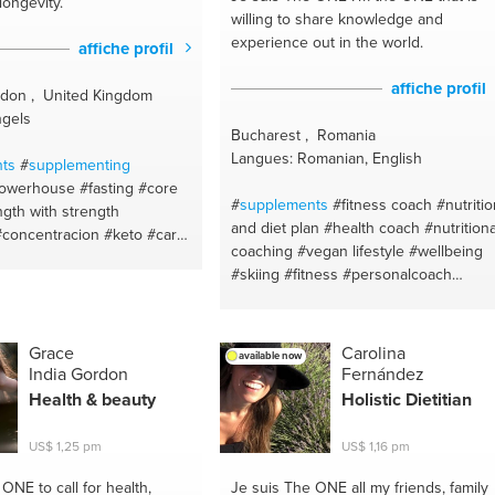
longevity.
willing to share knowledge and
experience out in the world.
affiche profil
affiche profil
ndon , United Kingdom
ngels
Bucharest , Romania
Langues: Romanian, English
ts
#
supplementing
owerhouse
#fasting
#core
#
supplements
#fitness coach
#nutriti
ngth with strength
and diet plan
#health coach
#nutritiona
#concentracion
#keto
#carb
coaching
#vegan lifestyle
#wellbeing
ght lifting
#glutes
#fat loss
#skiing
#fitness
#personalcoach
#abdominals
#abs
#hiit
#personaltrainer
#bodybuilding
ng
#weight loss
#body
#athletics
#personal fitness trainer
#lif
ion
#pilates
#body sculpting
coach
#health coach
#swimming
#fitness competing
Grace
Carolina
available now
India Gordon
Fernández
bff competitions
#stability
ations
#prehab
#bum
Health & beauty
Holistic Dietitian
ning plans
#gym workouts
in
#home workouts
#fat loss
US$ 1,25 pm
US$ 1,16 pm
for energy
#fitness
#food
e ONE
to call for health,
Je suis The ONE
all my friends, family
ss