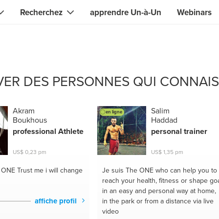
Recherchez
apprendre Un-à-Un
Webinars
Contact immédiat avec l'ONE dont vous avez besoin
Guides locaux
Recherche de
compétences, connaissances, expertise
isateurs
Experts en IT et électronique
ER DES PERSONNES QUI CONNAIS
& designers
Specialistes en beauté & santé
& chanteurs
Conseillers financiers et juridiq
Akram
Salim
en ligne
Boukhous
Haddad
s & tuteurs
Web et développeurs de logicie
professional Athlete
personal trainer
Bricoleurs et jardiniers
US$ 0,23 pm
US$ 1,35 pm
 sport & fitness
Spécialistes des sciences
e ONE
Trust me i will change
Je suis The ONE
who can help you to
reach your health, fitness or shape go
alternatives
s yoga & méditation
in an easy and personal way at home,
affiche profil
in the park or from a distance via live
Traducteurs
s en nutrition & santé
video