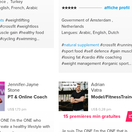
ce , Turkey
affiche profil
glish, French, Arabic
ts
#weightlifting
Government of Amsterdam ,
#crossfit
#weightloss
Netherlands
scle gain
#healthy food
Langues: Arabic, English, Dutch
#cycling
#swimming
healthy habits
#bodyhealth
#
natural
supplement
#crossfit
#runnin
ightlifting
#rowing
#sport food
#self defence
#gain musc
#aerobic
#english
#losing fat
#cardio
#life coaching
rabic
#istanbul
#weight management
#organic sport
food
#low fat
#low carb
#nutrition
#personal fitness trainer
#discipline
#runnin
#dedication
#hiit
#prevent
Jennifer-Jayne
Adrian
avail. in 1d
bullying
#get back in shape
#boxing
Stone
Vatra
#martial art
#fitness
#vitality
PT & Online Coach
Model/FitnessTrain
#amsterdam
US$ 1,73 pm
US$ 0,28 pm
15 premières min gratuites
e ONE
I’m the ONE who
eate a healthy lifestyle with
Je suis The ONE
I'm the ONE that is