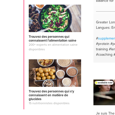
balance for 
Greater Lo
Langues: E
Trouvez des personnes qui
#
supplemen
connaissent l'alimentation saine
#protein
#p
200+ experts en alimentation saine
training
#le
disponibles
#coaching
cycling
#wei
#equipment
#fats
#toni
transformat
#back pain
available now
#posture
#w
Trouvez des personnes qui s'y
#glute activ
connaissent en matière de
#online trai
glucides
#high prote
15 nutritionnistes disponibles
#liss
#food 
Je suis Th
diary
#fitne