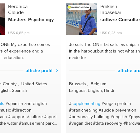
Beronica
Prakash
available now
Claude
Inbasekar
Masters-Psychology
softwre Consulta
US$ 0,85 pm
US$ 0,23 pm
e ONE
My expertise comes
Je suis The ONE
Tat sails, as ships r
rs of experience and a
in the harbour,but that is not what sh
el education.
made for
affiche profil
affiche pro
h County , United States
Brussels , Belgium
glish, Spanish
Langues: English, Hindi
ts
#spanish and english
#
supplementing
#vegan protein
music
#direction
#pranichealing
#sucide prevention
ach
#support
#culture
#sport
#personality building
#english
#phys
the water
#amusement parks
#vegan diet
#data recovery
#hardwa
#dinning experiences
#databases
#organicdiet
#mindbody
academic coach
#veganprotien
#java
#organic sport 