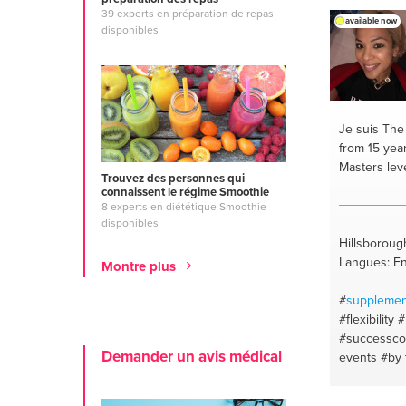
39 experts en préparation de repas
available now
disponibles
Je suis Th
from 15 yea
Masters lev
Trouvez des personnes qui
connaissent le régime Smoothie
8 experts en diététique Smoothie
disponibles
Hillsboroug
Langues: En
Montre plus
#
supplemen
#flexibility
#
#successco
Demander un avis médical
events
#by 
#palm trees
#beaches
#