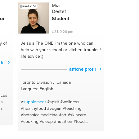
#validation
#vitamins
#faith
#coparenting
Mia
avail. in 1d
ware
#family dynamics
#classroom
Destef
managementtraining
#career coaching
or
Student
#english
#social anxiety
eas
#specialeducationsupport
#hopeful
US$ 0,26 pm
thinking
#lifeskills
#depression advice
ion
#fashion tips
#motherhood and
y of
Je suis The ONE
I'm the one who can
gan
individuality
#financial coaching
#anxiety
help with your school or kitchen troubles/
support
#mindfullness
#insurance
life advice :)
ess
#marketing
#insurance
fil
affiche profil
Toronto Division , Canada
Langues: English
nces
es
#
supplement
#spirit
#wellness
h
#healthyfood
#vegan
#teaching
#botanicalmedicine
#art
#skincare
#cooking
#sleep
#nutrition
#food
#painting
#fit
#fashion
#nutrition
#style
#nutrition
#health
#science
#baking