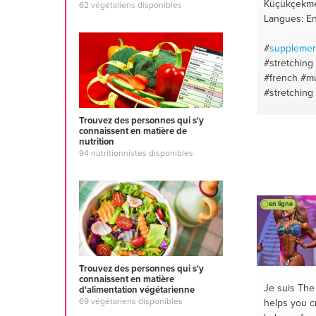
Küçükçekme
62 végétaliens disponibles
Langues: En
#
supplemen
#stretching
#french
#mu
#stretching
#streghth
#
Trouvez des personnes qui s'y
#rowing
#we
connaissent en matière de
#weightloss
nutrition
#running
#a
94 nutritionnistes disponibles
en ligne
Trouvez des personnes qui s'y
connaissent en matière
Je suis Th
d'alimentation végétarienne
69 végétariens disponibles
helps you cr