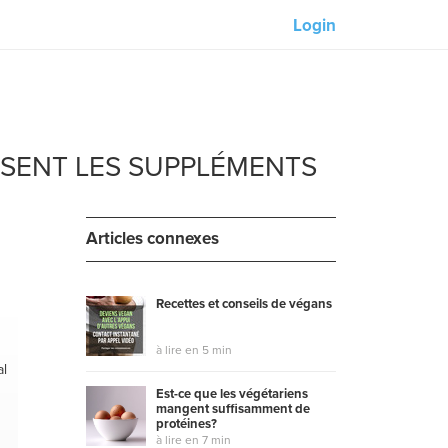
Login
Nos partenaires :
M-Unity
SENT LES SUPPLÉMENTS
Lotus Sailing
ues
Mindd
Articles connexes
ls
Recettes et conseils de végans
à lire en 5 min
al
Est-ce que les végétariens
mangent suffisamment de
protéines?
à lire en 7 min