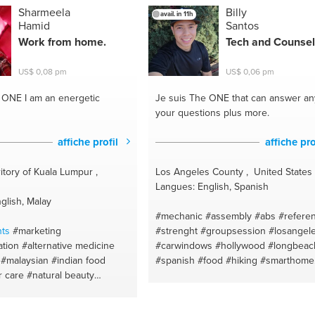
ts support
#resorts
#guide
#sql
#drinking advice
#software
Sharmeela
Billy
avail. in 11h
 beach
#advise
#self care
installation
#computer science
#soft
Hamid
Santos
#self confidence
#bright
development
#ayurvedic
#data
Work from home.
Tech and Counsel
 buddy
#tutoring
#lean and
warehousing
#laughter theraphy
ersational english
#stress
#software testing
#wellness
#own id
US$ 0,08 pm
US$ 0,06 pm
ual
#adequate sleep
#crossfit
#5mincrafts
ity
#isagenix
#acco
#nature
#whatoeatwhentoeat
#wasteconvers
e ONE
I am an energetic
Je suis The ONE
that can answer an
#vegeterianism
#indian
#protien
#ve
your questions plus more.
#easydiet
#vegeterian
#english
#tastygreens
#chemistry
#mindfulln
affiche profil
affiche pro
#elementary maths
#long distance
relationships
#hindi
#vegeterian
ritory of Kuala Lumpur ,
Los Angeles County , United States
Langues: English, Spanish
glish, Malay
#mechanic
#assembly
#abs
#refere
ts
#marketing
#strenght
#groupsession
#losangel
tion
#alternative medicine
#carwindows
#hollywood
#longbeac
#malaysian
#indian food
#spanish
#food
#hiking
#smarthome
r care
#natural beauty
#santamonica
#carinterior
#venice
tion
#motivation
#hostels
#counselor
#affordable
#running
#view
#fitbit