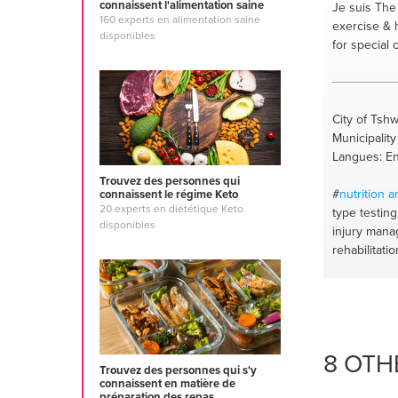
#muscle bui
connaissent l'alimentation saine
Je suis Th
160 experts en alimentation saine
#health and
exercise & h
disponibles
for special 
City of Tsh
Municipality
Langues: En
Trouvez des personnes qui
#
nutrition 
connaissent le régime Keto
20 experts en diététique Keto
type testing
disponibles
injury man
rehabilitatio
#weight los
8 OTH
Trouvez des personnes qui s'y
connaissent en matière de
préparation des repas