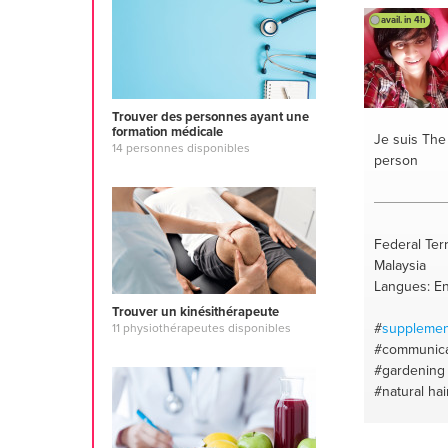
#assingmen
avail. in 4h
#clearwater
#advocate
future
#gym
green
#conv
free
#biling
Trouver des personnes ayant une
formation médicale
#accountabil
Je suis Th
14 personnes disponibles
person
Federal Ter
Malaysia
Langues: En
Trouver un kinésithérapeute
#
supplemen
11 physiothérapeutes disponibles
#communica
#gardening
#natural hai
#communica