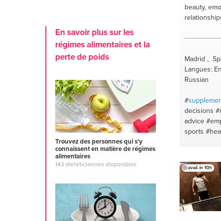
beauty, emo
relationships
En savoir plus sur les
régimes alimentaires et la
perte de poids
Madrid , Sp
Langues: En
Russian
#
supplemen
decisions
#
advice
#em
sports
#hea
maintenenc
Trouvez des personnes qui s'y
connaissent en matière de régimes
wellness
#t
alimentaires
#madrid
#po
143 diététiciennes disponibles
avail. in 10h
#relationshi
#workouts
#therapy
#h
#motivation 
#gymmotiva