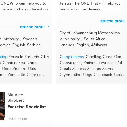
 tips
#emotional support
#health
#habits
#natural remedies
e ONE
Who can help you to
Je suis The ONE
That will help you
ch
#meditation
#healthy
#intermittent fasting
#good food
 life and to look different on
reach your true desires.
ealthy food
#vegan cooking
#natural cosmetics
#meal prep
#sans
dy
#meal prep
#food for skin
sucre
#recipes
#eliminating toxins
affiche profil
cipes
#food for a great body
#insomnia
#dentist
#dieta saludable
affiche profil
ng
#spanish
#new york city
#eating habits
#balance diet
#zero
City of Johannesburg Metropolitan
wasted
#holistic
#sleepwell
#vegetabl
unicipality , Sweden
Municipality , South Africa
milks
#solid shampoo transition
oatian, English, Serbian
Langues: English, Afrikaans
#helados naturales
#natural deodoran
transition
#activar los cereales
ting
#muscle
#protein
#diet
#
supplements
#spelling
#area
#fun
#alergias
#activar semilla y f.secos
s
#shoulder workouts
#consultancy
#mindset
#successful
#allergy season
#la docena sucia
t #food #nature
#fats
#goals
#fitness
#biceps
#arms
#insomnio
#healing
#sop
#aceites
unch
#omelette
#injuries
#gymroutine
#legs
#life coach
#abs
esenciale
#youarewhatyoueat
#tintura
t fasting
#weight gain
#shakespeare
#sentence
#endurance
vegetales
#shopping
termitentfasting
#meat prep
sport
#startups
#exercise
tmeal
#chestday
#optimism
#brainstorming
#gym
#mentor
Maurice
training
#ketodiet
#self
#strength
#consumables tracking
Slabbert
t
#diet planning
#self
#compound lifts
#clubs
#free weights
Exercise Specialist
carbs
#how to get abs
#fat
#gains
#form
#talk
#low carb
#speak
health body
#fat loss
#diet
#entrepreneurship
#healthy
US$ 0,25 pm
#leg workouts
#marketing
#business plan
#fruit
#owner
#high