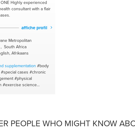
lding
#digital marketing
protein
#idea formation
#vegetables
e ONE
Highly experienced
 wellness
#lawofattraction
#bulk
#self confidenc
ealth consultant with a flair
#dieting
#alignment
#cut
#cost saving
cases.
#micro nutrition
#restaurants
#english
#location scout
#learn
#fishing
affiche profil
#grammar
#night life
#language
wane Metropolitan
 , South Africa
glish, Afrikaans
and supplementation
#body
#special cases
#chronic
agement
#physical
n
#exercise science
s
#fitness
ER PEOPLE WHO MIGHT KNOW ABO