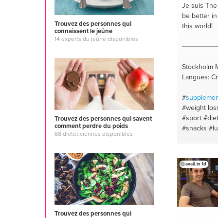
#weightloss
Je suis Th
#health coa
be better in
nutrition
#h
Trouvez des personnes qui
this world!
connaissent le jeûne
#health bo
14 experts du jeûne disponibles
#healthy re
#life coachi
Stockholm M
Langues: Cr
#
supplemen
#weight los
#sport #die
Trouvez des personnes qui savent
comment perdre du poids
#snacks
#l
68 diététiciennes disponibles
#intermitten
#dieting
#in
#fitness
#oa
avail. in 1d
#arms day
#
improvemen
discipline
#
loss
#abs
#
#health tips
Trouvez des personnes qui