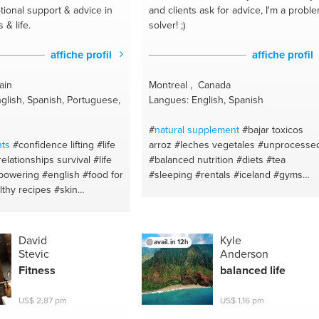
tional support & advice in
and clients ask for advice, I'm a probl
 & life.
solver! ;)
affiche profil
affiche profil
ain
Montreal , Canada
glish, Spanish, Portuguese,
Langues: English, Spanish
#
natural
supplement
#bajar toxicos
ts
#confidence lifting
#life
arroz
#leches vegetales
#unprocesse
relationships survival
#life
#balanced nutrition
#diets
#tea
powering
#english
#food for
#sleeping
#rentals
#iceland
#gyms
lthy recipes
#skin
#miami
#new york city
#barcelona
e advice
#emotional
#hotels
#los 15 limpios
#infusionea
herapy
#skin care
#malaga
curativas
#homeswaps
#natural
#acne
sitive thinking
#diet plan
#clean eating
#organic
#celiac diseas
David
Kyle
avail. in 12h
p talk
#food for health
#makeup
#eat for health
#natural
Stevic
Anderson
#lisboa
#weight training
alternatives
#quinoa
#brands
#yogurt
Fitness
balanced life
ealthy body and mind
de coco
#eat healthy
#arroz de coliflor
and self control
#natural beauty
#flores de bach
US$ 2,87 pm
US$ 1,16 pm
tion
#relationship advices
#vegetables
#restaurants
#laser