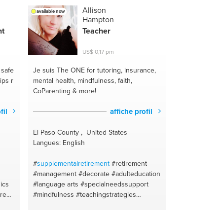
Allison
available now
Hampton
nt
Teacher
US$ 0,17 pm
 safe
Je suis The ONE
for tutoring, insurance,
ips r
mental health, mindfulness, faith,
CoParenting & more!
fil
affiche profil
El Paso County , United States
Langues: English
#
supplementalretirement
#retirement
#management
#decorate
#adulteducation
ics
#language arts
#specialneedssupport
re
#mindfulness
#teachingstrategies
sync
#classroommanagement
food
#adjustmentdisorder
#singlemomsupport