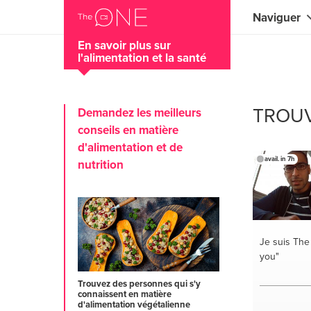
Naviguer
En savoir plus sur
l'alimentation et la santé
Coaches
Commercial
TROUV
Demandez les meilleurs
Créateurs 
conseils en matière
d'alimentation et de
Musiciens 
avail. in 7h
nutrition
Enseignant
Conseillers
Entraîneurs
Je suis Th
you"
Professeur
Trouvez des personnes qui s'y
connaissent en matière
Spécialiste
d'alimentation végétalienne