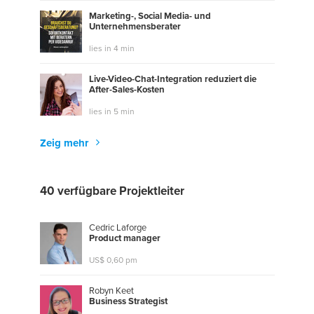
Marketing-, Social Media- und
Unternehmensberater
lies in 4 min
Live-Video-Chat-Integration reduziert die
After-Sales-Kosten
lies in 5 min
Zeig mehr
40 verfügbare Projektleiter
Cedric Laforge
P
r
o
d
u
c
t
m
a
n
a
g
e
r
US$ 0,60 pm
Robyn Keet
B
u
s
i
n
e
s
s
S
t
r
a
t
e
g
i
s
t