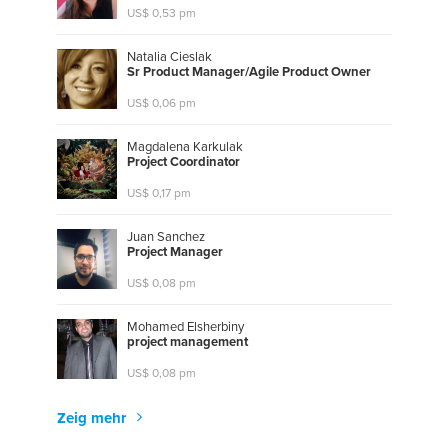
US$ 0,53 pm
Natalia Cieslak
S
r
P
r
o
d
u
c
t
M
a
n
a
g
e
r
/
A
g
i
l
e
P
r
o
d
u
c
t
O
w
n
e
r
US$ 0,06 pm
Magdalena Karkulak
P
r
o
j
e
c
t
C
o
o
r
d
i
n
a
t
o
r
US$ 0,17 pm
Juan Sanchez
P
r
o
j
e
c
t
M
a
n
a
g
e
r
US$ 0,08 pm
Mohamed Elsherbiny
p
r
o
j
e
c
t
m
a
n
a
g
e
m
e
n
t
US$ 0,08 pm
Zeig mehr