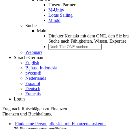
Unsere Partner:
M-Unity
Lotus Sailing
Mindd
Suche
Main
Direkter Kontakt mit dem ONE, den Sie br
Suche nach
Fähigkeiten, Wissen, Expertise
Webinars
Sprache
German
English
Bahasa Indonesia
ру́сский
Nederlands
Español
Deutsch
Français
Login
Frag nach Ratschlägen zu Finanzen
Finanzen und Buchhaltung
Finde eine Person, die sich mit Finanzen auskennt
78 Finanzexperten verfügbar