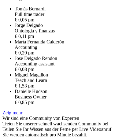
Tomás Bernardi
F
u
l
l
-
t
i
m
e
t
r
a
d
e
r
€ 0,05 pm
Jorge Delgado
O
n
t
o
l
o
g
i
a
y
f
i
n
a
n
z
a
s
€ 0,11 pm
María Fernanda Calderón
A
c
c
o
u
n
t
i
n
g
€ 0,29 pm
Jose Delgado Rendon
A
c
c
o
u
n
t
i
n
g
a
s
s
i
s
t
a
n
t
€ 0,08 pm
Miguel Magallon
T
e
a
c
h
a
n
d
L
e
a
r
n
€ 1,53 pm
Danielle Hudson
B
u
s
i
n
e
s
s
O
w
n
e
r
€ 0,85 pm
Zeig mehr
Wir sind eine Community von Experten
Treten Sie unserer schnell wachsenden Community bei
Teilen Sie Ihr Wissen aus der Ferne per Live-Videoanruf
Sie werden automatisch pro Minute bezahlt.