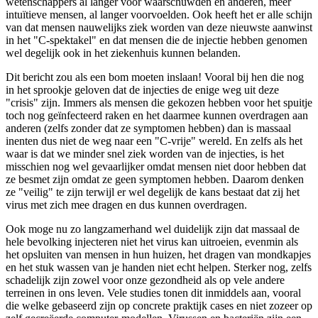
wetenschappers al langer voor waarschuwden en anderen, meer
intuïtieve mensen, al langer voorvoelden. Ook heeft het er alle schijn
van dat mensen nauwelijks ziek worden van deze nieuwste aanwinst
in het "C-spektakel" en dat mensen die de injectie hebben genomen
wel degelijk ook in het ziekenhuis kunnen belanden.
Dit bericht zou als een bom moeten inslaan! Vooral bij hen die nog
in het sprookje geloven dat de injecties de enige weg uit deze
"crisis" zijn. Immers als mensen die gekozen hebben voor het spuitje
toch nog geïnfecteerd raken en het daarmee kunnen overdragen aan
anderen (zelfs zonder dat ze symptomen hebben) dan is massaal
inenten dus niet de weg naar een "C-vrije" wereld. En zelfs als het
waar is dat we minder snel ziek worden van de injecties, is het
misschien nog wel gevaarlijker omdat mensen niet door hebben dat
ze besmet zijn omdat ze geen symptomen hebben. Daarom denken
ze "veilig" te zijn terwijl er wel degelijk de kans bestaat dat zij het
virus met zich mee dragen en dus kunnen overdragen.
Ook moge nu zo langzamerhand wel duidelijk zijn dat massaal de
hele bevolking injecteren niet het virus kan uitroeien, evenmin als
het opsluiten van mensen in hun huizen, het dragen van mondkapjes
en het stuk wassen van je handen niet echt helpen. Sterker nog, zelfs
schadelijk zijn zowel voor onze gezondheid als op vele andere
terreinen in ons leven. Vele studies tonen dit inmiddels aan, vooral
die welke gebaseerd zijn op concrete praktijk cases en niet zozeer op