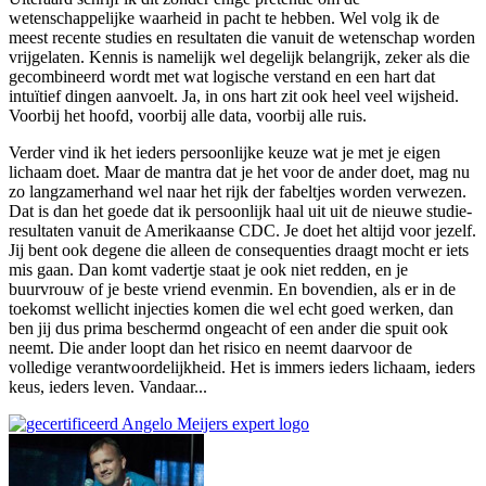
wetenschappelijke waarheid in pacht te hebben. Wel volg ik de
meest recente studies en resultaten die vanuit de wetenschap worden
vrijgelaten. Kennis is namelijk wel degelijk belangrijk, zeker als die
gecombineerd wordt met wat logische verstand en een hart dat
intuïtief dingen aanvoelt. Ja, in ons hart zit ook heel veel wijsheid.
Voorbij het hoofd, voorbij alle data, voorbij alle ruis.
Verder vind ik het ieders persoonlijke keuze wat je met je eigen
lichaam doet. Maar de mantra dat je het voor de ander doet, mag nu
zo langzamerhand wel naar het rijk der fabeltjes worden verwezen.
Dat is dan het goede dat ik persoonlijk haal uit uit de nieuwe studie-
resultaten vanuit de Amerikaanse CDC. Je doet het altijd voor jezelf.
Jij bent ook degene die alleen de consequenties draagt mocht er iets
mis gaan. Dan komt vadertje staat je ook niet redden, en je
buurvrouw of je beste vriend evenmin. En bovendien, als er in de
toekomst wellicht injecties komen die wel echt goed werken, dan
ben jij dus prima beschermd ongeacht of een ander die spuit ook
neemt. Die ander loopt dan het risico en neemt daarvoor de
volledige verantwoordelijkheid. Het is immers ieders lichaam, ieders
keus, ieders leven. Vandaar...