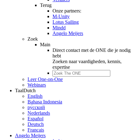
Terug
Onze partners:
M-Unity
Lotus Sailing
Mindd
Angelo Meijers
Zoek
Main
Direct contact met de ONE die je nodig
hebt
Zoeken naar
vaardigheden, kennis,
expertise
Leer One-on-One
Webinars
Taal
Dutch
English
Bahasa Indonesia
ру́сский
Nederlands
Español
Deutsch
Français
Angelo Meijers