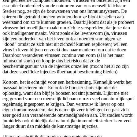
zelf gecreëerde computer-modellen. Virussen en bacteriën zijn een
essentieel onderdeel van de natuur en van ons menselijk lichaam.
Sterker nog, ze zijn de bouwstenen van ons immuunsysteem. De
spieren die getraind moeten worden door ze bloot te stellen aan
weerstand om zo te kunnen groeien. Daarbij komt dat als je probeert
virussen het moeilijker maakt om zich te verspreiden, dat je ze dan
ook intelligenter maakt. Want zoals elke levensvorm (ja, virussen
zijn een onderdeel van het leven ook al noemen sommigen ze
"dood" omdat ze zich niet uit zichzelf kunnen repliceren) wil een
virus in leven blijven en zoekt dus naar manieren om dat te doen.
Daardoor veranderen virussen continu van vorm (al is het maar
minuscuul soms) en loop je dus het risico dat ze de
beschermingsmuur van de injecties omzeilen (mocht het al zo zijn
dat deze specifieke injecties überhaupt bescherming bieden).
Kortom, het is echt tijd voor een herbezinning. Kennelijk werkt het
massaal injecteren niet. En ook de booster shots zijn niet de
oplossing, want dan blijf je boosten tot sint juttemis. Lijkt me niet
erg gezond voor een menselijk lichaam om zo veel onnatuurlijk spul
regelmatig ingespoten te krijgen. Dan vertrouw ik liever op ons
eigen immuunsysteem, dat is namelijk zeer intelligent en past zich
zeer goed aan veranderende omstandigheden aan. Uit studies wordt
inmiddels ook duidelijk dat natuurlijke immuniteit sterker is en veel
langer duurt dan middels de kunstmatige injecties.
Uiteraard schrijf ik dit zonder enige pretentie om de