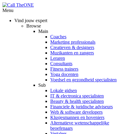
Menu
Vind jouw expert
Browse
Main
Coaches
Marketing professionals
Creatieven & designers
Muzikanten en zangers
Leraren
Consultants
Fitness trainers
Yoga docenten
Voedsel en gezondheid specialisten
Sub
Lokale gidsen
IT & electronica specialisten
Beauty & health specialisten
Financiele & juridische adviseurs
Web & software developers
Klusjesmannen en hoveniers
Alternatieve wetenschappelijke
beoefenaars
Vertalers