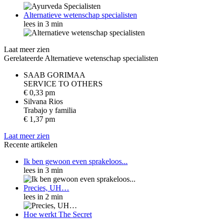
Alternatieve wetenschap specialisten
lees in 3 min
Laat meer zien
Gerelateerde Alternatieve wetenschap specialisten
SAAB GORIMAA
S
E
R
V
I
C
E
T
O
O
T
H
E
R
S
€ 0,33 pm
Silvana Rios
T
r
a
b
a
j
o
y
f
a
m
i
l
i
a
€ 1,37 pm
Laat meer zien
Recente artikelen
Ik ben gewoon even sprakeloos...
lees in 3 min
Precies, UH…
lees in 2 min
Hoe werkt The Secret