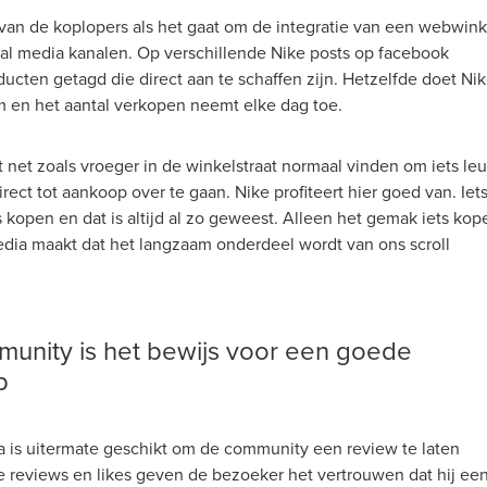
 van de koplopers als het gaat om de integratie van een webwink
ial media kanalen. Op verschillende Nike posts op facebook
ucten getagd die direct aan te schaffen zijn. Hetzelfde doet Ni
m en het aantal verkopen neemt elke dag toe.
 net zoals vroeger in de winkelstraat normaal vinden om iets le
irect tot aankoop over te gaan. Nike profiteert hier goed van. Iet
s kopen en dat is altijd al zo geweest. Alleen het gemak iets kop
edia maakt dat het langzaam onderdeel wordt van ons scroll
unity is het bewijs voor een goede
p
a is uitermate geschikt om de community een review te laten
 reviews en likes geven de bezoeker het vertrouwen dat hij ee