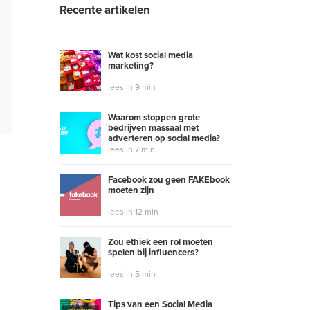
Recente artikelen
Wat kost social media
marketing?
lees in 9 min
Waarom stoppen grote
bedrijven massaal met
adverteren op social media?
lees in 7 min
Facebook zou geen FAKEbook
moeten zijn
lees in 12 min
Zou ethiek een rol moeten
spelen bij influencers?
lees in 5 min
Tips van een Social Media