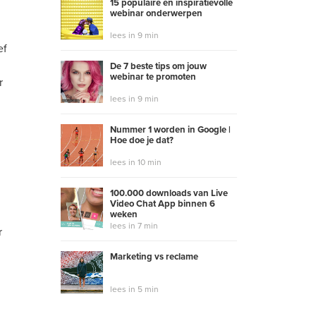
15 populaire en inspiratievolle
webinar onderwerpen
lees in 9 min
ef
De 7 beste tips om jouw
webinar te promoten
r
lees in 9 min
Nummer 1 worden in Google |
Hoe doe je dat?
lees in 10 min
100.000 downloads van Live
Video Chat App binnen 6
weken
lees in 7 min
r
Marketing vs reclame
lees in 5 min