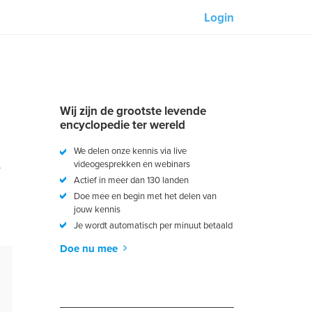
Login
Onze partners:
M-Unity
Wij zijn de grootste levende
Lotus Sailing
encyclopedie ter wereld
We delen onze kennis via live
s
Mindd
,
videogesprekken en webinars
Actief in meer dan 130 landen
Angelo Meijers
Doe mee en begin met het delen van
jouw kennis
Je wordt automatisch per minuut betaald
Doe nu mee