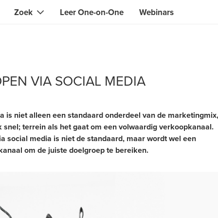
Zoek
Leer One-on-One
Webinars
Direct contact met de ONE die je nodig hebt
Lokale gidsen
Zoeken naar
vaardigheden, kennis, expertise
professionals
IT & electronica specialisten
PEN VIA SOCIAL MEDIA
 & designers
Beauty & health specialisten
n en zangers
Financiele & juridische adviseur
a is niet alleen een standaard onderdeel van de marketingmix
k snel; terrein als het gaat om een volwaardig verkoopkanaal.
Web & software developers
a social media is niet de standaard, maar wordt wel een
ts
Klusjesmannen en hoveniers
anaal om de juiste doelgroep te bereiken.
iners
Alternatieve wetenschappelijke
beoefenaars
nten
Vertalers
n gezondheid