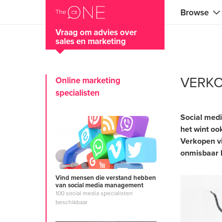
Browse
Vraag om advies over
sales en marketing
Coaches
Marketing 
VERKO
Online marketing
Creatieven
specialisten
Muzikante
Social medi
het wint oo
Leraren
Verkopen vi
Consultan
onmisbaar k
Fitness tra
Vind mensen die verstand hebben
van social media management
Yoga doce
100 social media specialisten
beschikbaar
Voedsel e