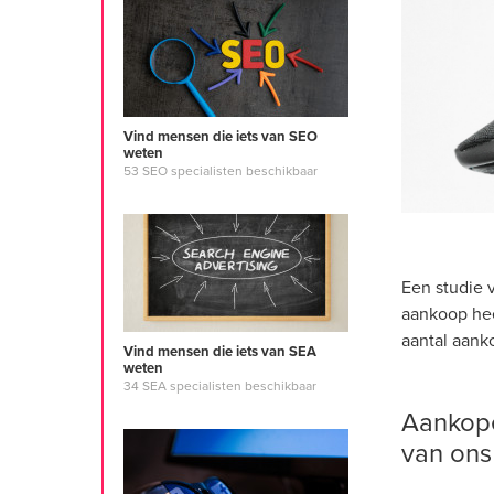
specialiste
Vind mensen die iets van SEO
weten
53 SEO specialisten beschikbaar
Een studie
aankoop hee
aantal aank
Vind mensen die iets van SEA
weten
34 SEA specialisten beschikbaar
Aankope
van ons