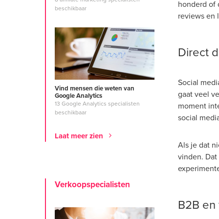
honderd of 
beschikbaar
reviews en 
Direct d
Social med
Vind mensen die weten van
gaat veel v
Google Analytics
13 Google Analytics specialisten
moment inte
beschikbaar
social media
Laat meer zien
Als je dat 
vinden. Dat
experimente
Verkoopspecialisten
B2B en 