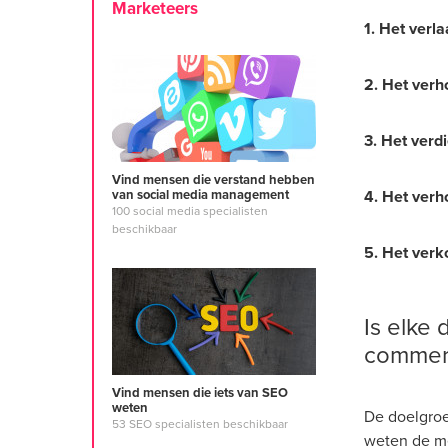
Marketeers
1. Het verl
2. Het verh
3. Het verd
Vind mensen die verstand hebben
4. Het verh
van social media management
100 social media specialisten
beschikbaar
5. Het verk
Is elke 
commer
Vind mensen die iets van SEO
weten
De doelgroe
53 SEO specialisten beschikbaar
weten de me