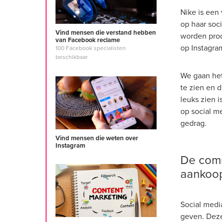
Nike is een
op haar soc
Vind mensen die verstand hebben
worden prod
van Facebook reclame
op Instagra
100 Facebook specialisten
beschikbaar
We gaan het
te zien en d
leuks zien i
op social m
gedrag.
Vind mensen die weten over
Instagram
De comm
aankoo
Social medi
geven. Deze