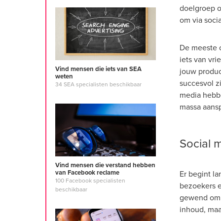
doelgroep o
om via soci
De meeste c
iets van vri
Vind mensen die iets van SEA
jouw product
weten
succesvol z
34 SEA specialisten beschikbaar
media hebb
massa aansp
Social m
Vind mensen die verstand hebben
van Facebook reclame
Er begint l
100 Facebook specialisten
bezoekers e
beschikbaar
gewend om s
inhoud, maa