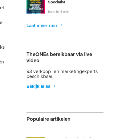
Specialist
el
lees in 4 min
ke
Laat meer zien
uks
TheONEs bereikbaar via live
s
video
en
93 verkoop- en marketingexperts
beschikbaar
Bekijk alles
Populaire artikelen
n