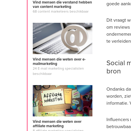
Vind mensen die verstand hebben
goede aankoo
van content marketing
68 content marketeers beschikbaar
Dit vraagt w
om reviews 
ondernemen
te verleiden
Vind mensen die weten over e-
Social 
mailmarketing
bron
24 E-mail marketing specialisten
beschikbaar
Ondanks dat
worden, zie
informatie. 
Influencers
Vind mensen die weten over
betrouwbaar
affiliate marketing
8 affiliate marketing specialisten