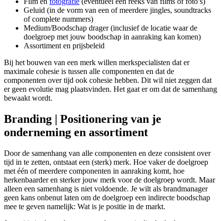
Film en
fotografie
(eventueel een reeks van films of foto’s)
Geluid (in de vorm van een of meerdere jingles, soundtracks
of complete nummers)
Medium/Boodschap drager (inclusief de locatie waar de
doelgroep met jouw boodschap in aanraking kan komen)
Assortiment en prijsbeleid
Bij het bouwen van een merk willen merkspecialisten dat er
maximale cohesie is tussen alle componenten en dat de
componenten over tijd ook cohesie hebben. Dit wil niet zeggen dat
er geen evolutie mag plaatsvinden. Het gaat er om dat de samenhang
bewaakt wordt.
Branding | Positionering van je
onderneming en assortiment
Door de samenhang van alle componenten en deze consistent over
tijd in te zetten, ontstaat een (sterk) merk. Hoe vaker de doelgroep
met één of meerdere componenten in aanraking komt, hoe
herkenbaarder en sterker jouw merk voor de doelgroep wordt. Maar
alleen een samenhang is niet voldoende. Je wilt als brandmanager
geen kans onbenut laten om de doelgroep een indirecte boodschap
mee te geven namelijk: Wat is je positie in de markt.