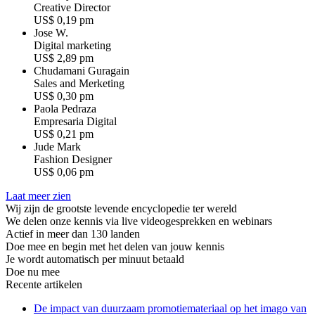
C
r
e
a
t
i
v
e
D
i
r
e
c
t
o
r
US$ 0,19 pm
Jose W.
D
i
g
i
t
a
l
m
a
r
k
e
t
i
n
g
US$ 2,89 pm
Chudamani Guragain
S
a
l
e
s
a
n
d
M
e
r
k
e
t
i
n
g
US$ 0,30 pm
Paola Pedraza
E
m
p
r
e
s
a
r
i
a
D
i
g
i
t
a
l
US$ 0,21 pm
Jude Mark
F
a
s
h
i
o
n
D
e
s
i
g
n
e
r
US$ 0,06 pm
Laat meer zien
Wij zijn de grootste levende encyclopedie ter wereld
We delen onze kennis via live videogesprekken en webinars
Actief in meer dan 130 landen
Doe mee en begin met het delen van jouw kennis
Je wordt automatisch per minuut betaald
Doe nu mee
Recente artikelen
De impact van duurzaam promotiemateriaal op het imago van