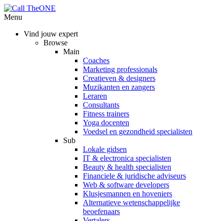
Menu
Vind jouw expert
Browse
Main
Coaches
Marketing professionals
Creatieven & designers
Muzikanten en zangers
Leraren
Consultants
Fitness trainers
Yoga docenten
Voedsel en gezondheid specialisten
Sub
Lokale gidsen
IT & electronica specialisten
Beauty & health specialisten
Financiele & juridische adviseurs
Web & software developers
Klusjesmannen en hoveniers
Alternatieve wetenschappelijke
beoefenaars
Vertalers