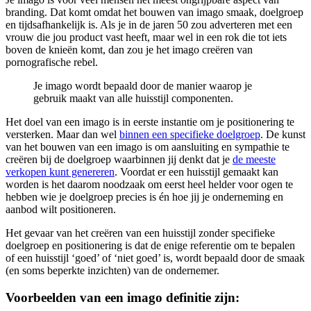
branding. Dat komt omdat het bouwen van imago smaak, doelgroep
en tijdsafhankelijk is. Als je in de jaren 50 zou adverteren met een
vrouw die jou product vast heeft, maar wel in een rok die tot iets
boven de knieën komt, dan zou je het imago creëren van
pornografische rebel.
Je imago wordt bepaald door de manier waarop je
gebruik maakt van alle huisstijl componenten.
Het doel van een imago is in eerste instantie om je positionering te
versterken. Maar dan wel
binnen een specifieke doelgroep
. De kunst
van het bouwen van een imago is om aansluiting en sympathie te
creëren bij de doelgroep waarbinnen jij denkt dat je
de meeste
verkopen kunt genereren
. Voordat er een huisstijl gemaakt kan
worden is het daarom noodzaak om eerst heel helder voor ogen te
hebben wie je doelgroep precies is én hoe jij je onderneming en
aanbod wilt positioneren.
Het gevaar van het creëren van een huisstijl zonder specifieke
doelgroep en positionering is dat de enige referentie om te bepalen
of een huisstijl ‘goed’ of ‘niet goed’ is, wordt bepaald door de smaak
(en soms beperkte inzichten) van de ondernemer.
Voorbeelden van een imago definitie zijn: