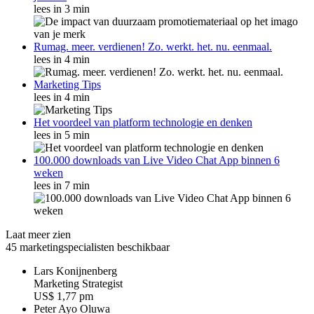
lees in 3 min
Rumag. meer. verdienen! Zo. werkt. het. nu. eenmaal.
lees in 4 min
Marketing Tips
lees in 4 min
Het voordeel van platform technologie en denken
lees in 5 min
100.000 downloads van Live Video Chat App binnen 6
weken
lees in 7 min
Laat meer zien
45 marketingspecialisten beschikbaar
Lars Konijnenberg
M
a
r
k
e
t
i
n
g
S
t
r
a
t
e
g
i
s
t
US$ 1,77 pm
Peter Ayo Oluwa