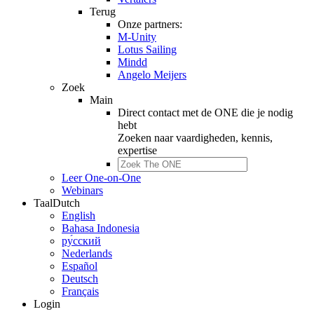
Terug
Onze partners:
M-Unity
Lotus Sailing
Mindd
Angelo Meijers
Zoek
Main
Direct contact met de ONE die je nodig
hebt
Zoeken naar
vaardigheden, kennis,
expertise
Leer One-on-One
Webinars
Taal
Dutch
English
Bahasa Indonesia
ру́сский
Nederlands
Español
Deutsch
Français
Login