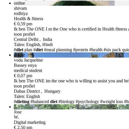
online
shivam
rodhiya
Health & fitness
€ 0,59 pm
Ik ben The ONE
I m the One who is certified in Health fitness
toon profiel
Central Delhi , India
Talen: English, Hindi
#
diet
plan
#
diet
#meal planning
#protein
#health
#six pack qui
online
voda Jacqueline
Bassey enya
medical student
€ 0,07 pm
Ik ben The ONE
im the one who is willing to assist you and h
toon profiel
Dabas District , Hungary
Talen: English
#
dieting
#balanced
diet
#biology
#psychology
#weight loss
#h
Jose
W.
Digital marketing
€ 2,50 pm