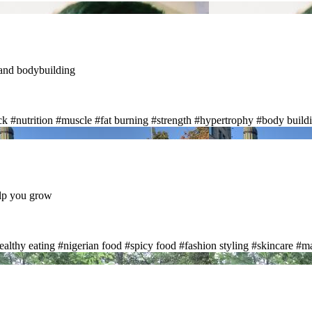
 and bodybuilding
ck
#nutrition
#muscle
#fat burning
#strength
#hypertrophy
#body build
elp you grow
ealthy eating
#nigerian food
#spicy food
#fashion styling
#skincare
#m