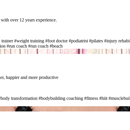
l with over 12 years experience.
 trainer
#weight training
#foot doctor
#podiatrist
#pilates
#injury rehabi
aion
#run coach
#run coach
#beach
hier, happier and more productive
#body transformation
#bodybuilding coaching
#fitness #hiit
#musclebui