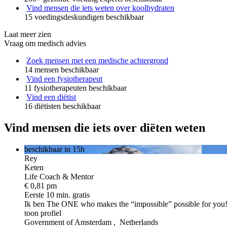
Vind mensen die iets weten over koolhydraten
15 voedingsdeskundigen beschikbaar
Laat meer zien
Vraag om medisch advies
Zoek mensen met een medische achtergrond
14 mensen beschikbaar
Vind een fysiotherapeut
11 fysiotherapeuten beschikbaar
Vind een diëtist
16 diëtisten beschikbaar
Vind mensen die iets over diëten weten
beschikbaar in 15h
Rey
Keten
Life Coach & Mentor
€ 0,81 pm
Eerste 10 min. gratis
Ik ben The ONE
who makes the “impossible” possible for you
toon profiel
Government of Amsterdam , Netherlands