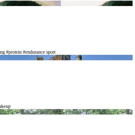
ing
#protein
#endurance sport
akeup