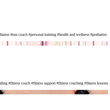
litaion
#run coach
#personal training
#health and wellness
#podiatrist
lding
#fitness coach
#fitness support
#fitness coaching
#fitness lessons