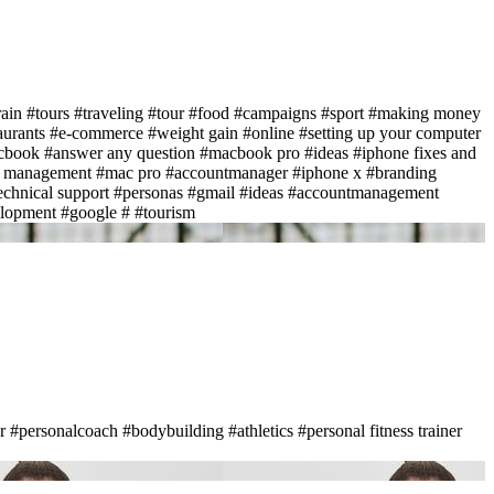
rain
#tours
#traveling
#tour
#food
#campaigns
#sport
#making money
aurants
#e-commerce
#weight gain
#online
#setting up your computer
cbook
#answer any question
#macbook pro
#ideas
#iphone fixes and
d management
#mac pro
#accountmanager
#iphone x
#branding
echnical support
#personas
#gmail
#ideas
#accountmanagement
lopment
#google
#
#tourism
r
#personalcoach
#bodybuilding
#athletics
#personal fitness trainer