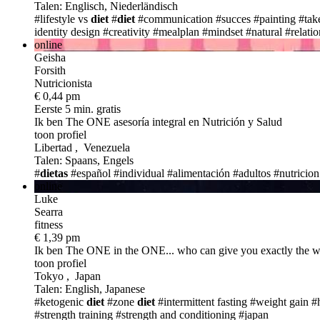
Talen: Englisch, Niederländisch
#lifestyle vs
diet
#
diet
#communication
#succes
#painting
#tak
identity design
#creativity
#mealplan
#mindset
#natural
#relati
online
Geisha
Forsith
Nutricionista
€ 0,44 pm
Eerste 5 min. gratis
Ik ben The ONE
asesoría integral en Nutrición y Salud
toon profiel
Libertad , Venezuela
Talen: Spaans, Engels
#
dietas
#español
#individual
#alimentación
#adultos
#nutricion
online
Luke
Searra
fitness
€ 1,39 pm
Ik ben The ONE
in the ONE... who can give you exactly the 
toon profiel
Tokyo , Japan
Talen: English, Japanese
#ketogenic
diet
#zone
diet
#intermittent fasting
#weight gain
#
#strength training
#strength and conditioning
#japan