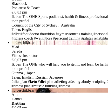
Blacklock
Podiatrist & Coach
€ 0,83 pm
Ik ben The ONE
Sports podiatrist, health & fitness professiona
toon profiel
Council of the City of Sydney , Australia
Talen: English
#
diet
#foot doctor
#nutrition
#gym
#womens training
#personal
#fitness coach
#weightloss
#personal training
#pilates rehabilit
nu beschikbaar
Vlad
Sereda
Fitness instructor
€ 0,07 pm
Ik ben The ONE
who will help you to get fit and lean, be helt
toon profiel
Gunma , Japan
Talen: English, Russian, Japanese
#
diet
plan
#
keto
#
diet
plan
#
dieting
#fasting
#body sculpting
#fitness plan
#muscle building
#fitness
nu beschikbaar
Anu
Daniel
Diet
itian
€ 0,05 pm