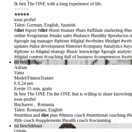
Ik ben The ONE
with a long experience of life.
toon profiel
Talen: German, English, Spanish
#
diet
#sport #
diet
#food #nature
#bars
#affiliate marketing
#hea
online
#vegetarian
#make sales
#balance
#healthy
#productos n
#google tag manager
#iphone
#digital
#websites
#budget
#web
updates
#idea development
#internet
#company
#analytics
#ay
#iphone xs
#digital strategy
#basic knowledge
#google analytic
#digital content
#coaching
#all of business
#competences
#web 
nu beschikbaar
Adrian
Vatra
Model/FitnessTrainer
€ 0,24 pm
Eerste 15 min. gratis
Ik ben The ONE
I'm the ONE that is willing to share knowledg
toon profiel
Bucharest , Romania
Talen: Romanian, English
#nutrition and
diet
plan
#fitness coach
#nutritional coaching
#h
#life coach
#supplements
#health coach
#swimming
nu beschikbaar
Odette