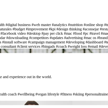
lth
#digital business
#web master
#analytics
#nutrition
#online shop
#t
aturales
#budget
#improvement
#kpi
#design thinking
#aconsejar
#rest
#facebook video
#desktop
#pay per click
#mac
#food
#pc
#travel
#ma
udar
#downloading
#competitors
#updates
#advertising
#mac os
#bran
s
#install software
#campaign management
#developing
#dashboard
#t
consultant
#client services
#bingads
#coach
#weight loss
#email
#deve
e and experience out in the world.
ealth coach
#wellbeing
#vegan lifestyle
#fitness
#skiing
#personaltraine