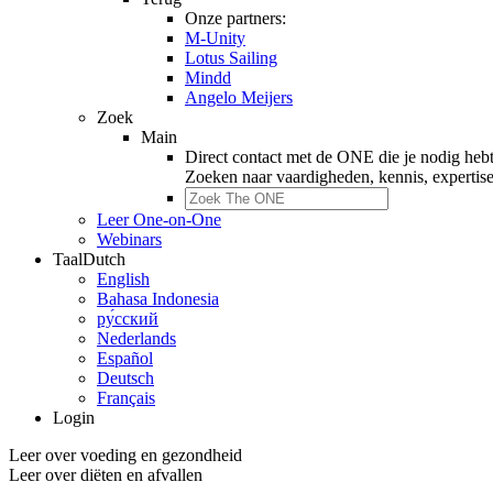
Onze partners:
M-Unity
Lotus Sailing
Mindd
Angelo Meijers
Zoek
Main
Direct contact met de ONE die je nodig heb
Zoeken naar
vaardigheden, kennis, expertis
Leer One-on-One
Webinars
Taal
Dutch
English
Bahasa Indonesia
ру́сский
Nederlands
Español
Deutsch
Français
Login
Leer over voeding en gezondheid
Leer over diëten en afvallen