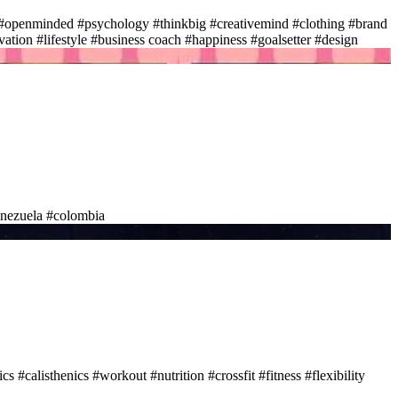
#openminded
#psychology
#thinkbig
#creativemind
#clothing
#brand
vation
#lifestyle
#business coach
#happiness
#goalsetter
#design
nezuela
#colombia
ics
#calisthenics
#workout
#nutrition
#crossfit
#fitness
#flexibility