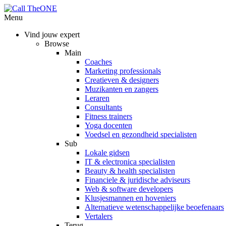
Menu
Vind jouw expert
Browse
Main
Coaches
Marketing professionals
Creatieven & designers
Muzikanten en zangers
Leraren
Consultants
Fitness trainers
Yoga docenten
Voedsel en gezondheid specialisten
Sub
Lokale gidsen
IT & electronica specialisten
Beauty & health specialisten
Financiele & juridische adviseurs
Web & software developers
Klusjesmannen en hoveniers
Alternatieve wetenschappelijke beoefenaars
Vertalers
Terug