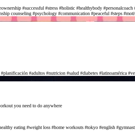
eownership
#successful
#stress
#holistic
#healthybody
#personalcoach
onship counseling
#psychology
#communication
#peaceful
#steps
#moti
#planificación
#adultos
#nutricion
#salud
#diabetes
#latinoamérica
#ve
workout you need to do anywhere
healthy eating
#weight loss
#home workouts
#tokyo
#english
#gymnast