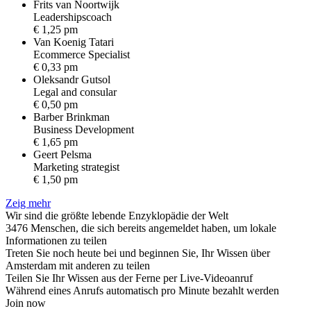
Frits van Noortwijk
L
e
a
d
e
r
s
h
i
p
s
c
o
a
c
h
€ 1,25 pm
Van Koenig Tatari
E
c
o
m
m
e
r
c
e
S
p
e
c
i
a
l
i
s
t
€ 0,33 pm
Oleksandr Gutsol
L
e
g
a
l
a
n
d
c
o
n
s
u
l
a
r
€ 0,50 pm
Barber Brinkman
B
u
s
i
n
e
s
s
D
e
v
e
l
o
p
m
e
n
t
€ 1,65 pm
Geert Pelsma
M
a
r
k
e
t
i
n
g
s
t
r
a
t
e
g
i
s
t
€ 1,50 pm
Zeig mehr
Wir sind die größte lebende Enzyklopädie der Welt
3476 Menschen, die sich bereits angemeldet haben, um lokale
Informationen zu teilen
Treten Sie noch heute bei und beginnen Sie, Ihr Wissen über
Amsterdam mit anderen zu teilen
Teilen Sie Ihr Wissen aus der Ferne per Live-Videoanruf
Während eines Anrufs automatisch pro Minute bezahlt werden
Join now