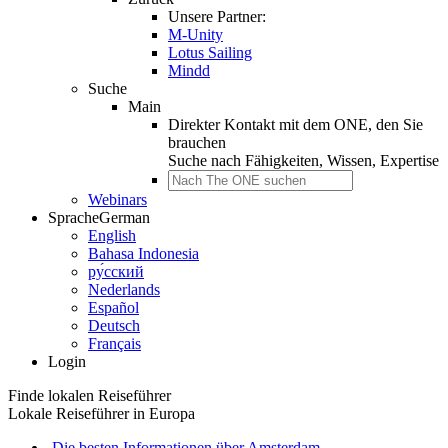
Unsere Partner:
M-Unity
Lotus Sailing
Mindd
Suche
Main
Direkter Kontakt mit dem ONE, den Sie
brauchen
Suche nach
Fähigkeiten, Wissen, Expertise
Webinars
Sprache
German
English
Bahasa Indonesia
ру́сский
Nederlands
Español
Deutsch
Français
Login
Finde lokalen Reiseführer
Lokale Reiseführer in Europa
Die besten Informationen über Amsterdam