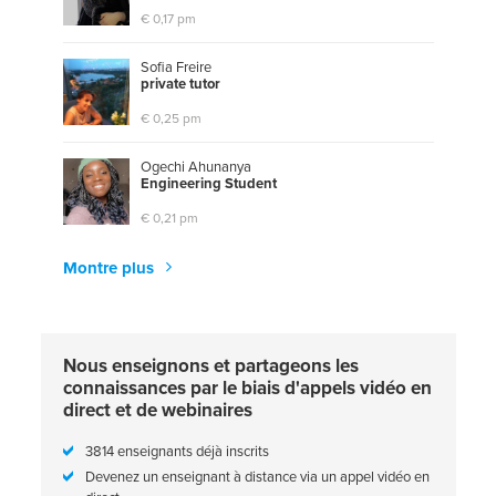
€ 0,17 pm
Sofia Freire
p
r
i
v
a
t
e
t
u
t
o
r
€ 0,25 pm
Ogechi Ahunanya
E
n
g
i
n
e
e
r
i
n
g
S
t
u
d
e
n
t
€ 0,21 pm
Montre plus
Nous enseignons et partageons les
connaissances par le biais d'appels vidéo en
direct et de webinaires
3814 enseignants déjà inscrits
Devenez un enseignant à distance via un appel vidéo en