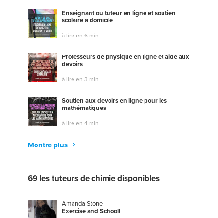
Enseignant ou tuteur en ligne et soutien
scolaire à domicile
à lire en 6 min
Professeurs de physique en ligne et aide aux
devoirs
à lire en 3 min
Soutien aux devoirs en ligne pour les
mathématiques
à lire en 4 min
Montre plus
69 les tuteurs de chimie disponibles
Amanda Stone
E
x
e
r
c
i
s
e
a
n
d
S
c
h
o
o
l
!