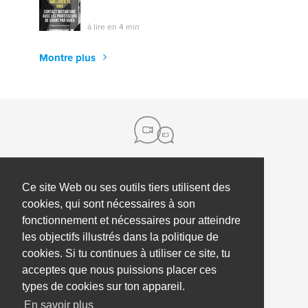
à lire en 4 min
Montre plus
Ce site Web ou ses outils tiers utilisent des
à propos de nous
cookies, qui sont nécessaires à son
Contact
Aide
fonctionnement et nécessaires pour atteindre
les objectifs illustrés dans la politique de
Presse
Coaching d'employés
cookies. Si tu continues à utiliser ce site, tu
Nos partenaires
Conditions générales & politique de
acceptes que nous puissions placer ces
Partner & investor
confidentialité
types de cookies sur ton appareil.
En savoir plus