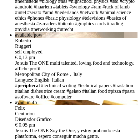
#heemstede
#biology
#nas
#highschool physics
#ssd
#crypto
#android
#haarlem
#tablets
#synology
#ram
#rack of lamb
#intel
#serato
#amd
#nederlands
#network
#animal science
ethics
#phones
#basic physiology
#televisions
#basics of
anesthesia
#e-readers
#bitcoin
#graphics cards
#trading
#nvidia
#networking
#utrecht
available now
Roberto
Ruggeri
self employed
€ 0,13 pm
Je suis The ONE
multi talented. loving food and technology.
affiche profil
Metropolitan City of Rome , Italy
Langues: English, Italian
#
peripheral
#technical writing
#technical papers
#traslation
#italian dishes
#ice cream
#gelato
#italian food
#pizza
#pasta
#software
#office
#computer
avail. in 4h
Felix
Centurion
Diseñador Grafico
€ 0,05 pm
Je suis The ONE
Soy the One, y estoy probando esta
plataforma, espero conseguir mucha gente.