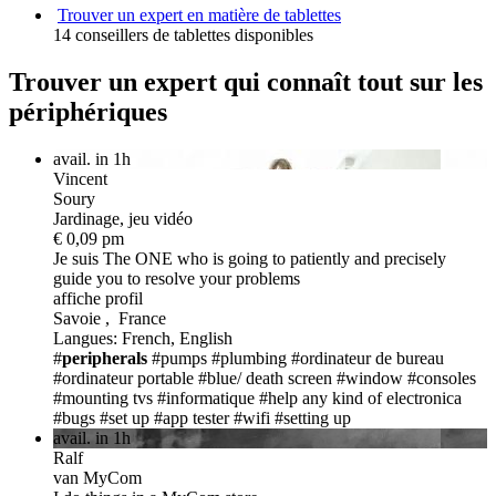
Trouver un expert en matière de tablettes
14 conseillers de tablettes disponibles
Trouver un expert qui connaît tout sur les
périphériques
avail. in 1h
Vincent
Soury
Jardinage, jeu vidéo
€ 0,09 pm
Je suis The ONE
who is going to patiently and precisely
guide you to resolve your problems
affiche profil
Savoie , France
Langues: French, English
#
peripherals
#pumps
#plumbing
#ordinateur de bureau
#ordinateur portable
#blue/ death screen
#window
#consoles
#mounting tvs
#informatique
#help any kind of electronica
#bugs
#set up
#app tester
#wifi
#setting up
avail. in 1h
Ralf
van MyCom