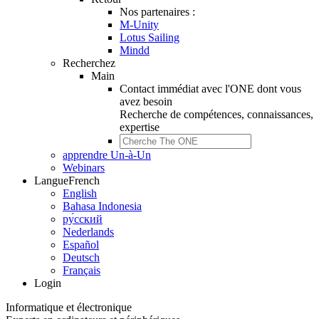
Nos partenaires :
M-Unity
Lotus Sailing
Mindd
Recherchez
Main
Contact immédiat avec l'ONE dont vous
avez besoin
Recherche de
compétences, connaissances,
expertise
apprendre Un-à-Un
Webinars
Langue
French
English
Bahasa Indonesia
ру́сский
Nederlands
Español
Deutsch
Français
Login
Informatique et électronique