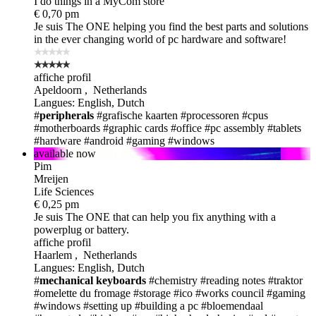
I do things in a MyCom store
€ 0,70 pm
Je suis The ONE
helping you find the best parts and solutions
in the ever changing world of pc hardware and software!
affiche profil
Apeldoorn , Netherlands
Langues: English, Dutch
#
peripherals
#grafische kaarten
#processoren
#cpus
#motherboards
#graphic cards
#office
#pc assembly
#tablets
#hardware
#android
#gaming
#windows
available now
Pim
Mreijen
Life Sciences
€ 0,25 pm
Je suis The ONE
that can help you fix anything with a
powerplug or battery.
affiche profil
Haarlem , Netherlands
Langues: English, Dutch
#
mechanical keyboards
#chemistry
#reading notes
#traktor
#omelette du fromage
#storage
#ico
#works council
#gaming
#windows
#setting up
#building a pc
#bloemendaal