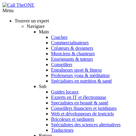
Menu
Trouver un expert
Naviguer
Main
Coaches
Commercialisateurs
Créateurs & designers
Musiciens & chanteurs
Enseignants & tuteurs
Conseillers
Entraîneurs sport & fitness
Professeurs yoga & méditation
Spécialistes en nutrition & santé
Sub
Guides locaux
Experts en IT et électronique
Specialistes en beauté & santé
Conseillers financiers et juridiques
Web et développeurs de logiciels
Bricoleurs et jardiniers
Spécialistes des sciences alternatives
Traducteurs
Retour