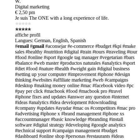
W.
Digital marketing
€ 2,50 pm
Je suis The ONE
with a long experience of life.
affiche profil
Langues: German, English, Spanish
#
email
#
gmail
#aconsejar
#e-commerce
#budget
#kpi
#make
sales
#healthy
#nutrition
#digital
#train
#tours
#traveling
#tour
#food
#online
#sport
#google tag manager
#vegetarian
#bars
#balance
#web master
#productos naturales
#analytics
#sport
#diet #food #nature
#health
#weight gain
#digital business
#setting up your computer
#improvement
#iphone
#design
thinking
#websites
#affiliate marketing
#web
#campaigns
#desktop
#making money online
#mac
#facebook video
#pc
#pay per click
#macbook
#food
#macbook pro
#travel
#iphone fixes and updates
#answer any question
#internet
#ideas
#analytics
#idea development
#downloading
#company
#updates
#ayudar
#mac os
#competitors
#mac pro
#advertising
#iphone x
#brand management
#iphone xs
#accountmanager
#basic knowledge
#branding
#install
software
#digital strategy
#developing
#google analytics
#technical support
#campaign management
#budget
#dashboard
#online shop
#personas
#restaurants
#ideas