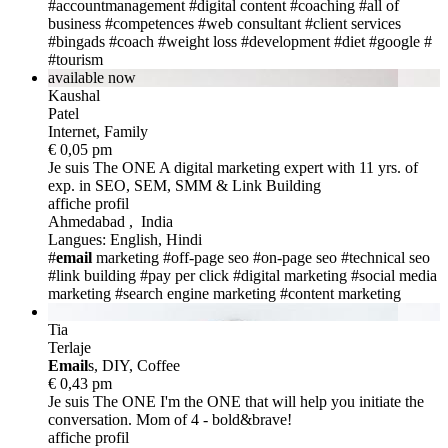
#accountmanagement
#digital content
#coaching
#all of
business
#competences
#web consultant
#client services
#bingads
#coach
#weight loss
#development
#diet
#google
#
#tourism
available now
Kaushal
Patel
Internet, Family
€ 0,05 pm
Je suis The ONE
A digital marketing expert with 11 yrs. of
exp. in SEO, SEM, SMM & Link Building
affiche profil
Ahmedabad , India
Langues: English, Hindi
#
email
marketing
#off-page seo
#on-page seo
#technical seo
#link building
#pay per click
#digital marketing
#social media
marketing
#search engine marketing
#content marketing
Tia
Terlaje
Email
s, DIY, Coffee
€ 0,43 pm
Je suis The ONE
I'm the ONE that will help you initiate the
conversation. Mom of 4 - bold&brave!
affiche profil