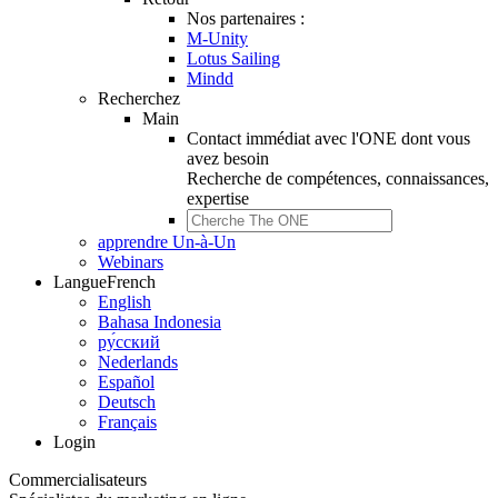
Nos partenaires :
M-Unity
Lotus Sailing
Mindd
Recherchez
Main
Contact immédiat avec l'ONE dont vous
avez besoin
Recherche de
compétences, connaissances,
expertise
apprendre Un-à-Un
Webinars
Langue
French
English
Bahasa Indonesia
ру́сский
Nederlands
Español
Deutsch
Français
Login
Commercialisateurs