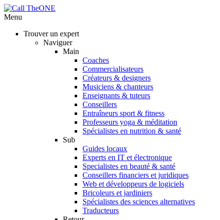
Menu
Trouver un expert
Naviguer
Main
Coaches
Commercialisateurs
Créateurs & designers
Musiciens & chanteurs
Enseignants & tuteurs
Conseillers
Entraîneurs sport & fitness
Professeurs yoga & méditation
Spécialistes en nutrition & santé
Sub
Guides locaux
Experts en IT et électronique
Specialistes en beauté & santé
Conseillers financiers et juridiques
Web et développeurs de logiciels
Bricoleurs et jardiniers
Spécialistes des sciences alternatives
Traducteurs
Retour