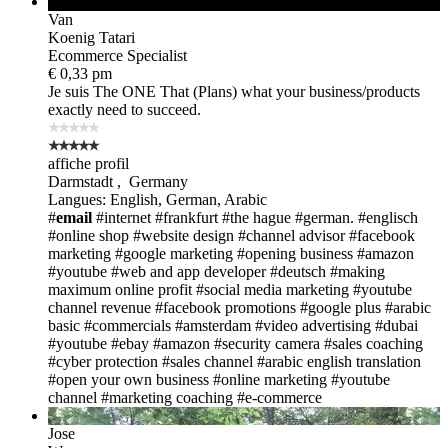
available now
Van
Koenig Tatari
Ecommerce Specialist
€ 0,33 pm
Je suis The ONE
That (Plans) what your business/products
exactly need to succeed.
affiche profil
Darmstadt , Germany
Langues: English, German, Arabic
#
email
#internet
#frankfurt
#the hague
#german.
#englisch
#online shop
#website design
#channel advisor
#facebook
marketing
#google marketing
#opening business
#amazon
#youtube
#web and app developer
#deutsch
#making
maximum online profit
#social media marketing
#youtube
channel revenue
#facebook promotions
#google plus
#arabic
basic
#commercials
#amsterdam
#video advertising
#dubai
#youtube
#ebay
#amazon
#security camera
#sales coaching
#cyber protection
#sales channel
#arabic english translation
#open your own business
#online marketing
#youtube
channel
#marketing coaching
#e-commerce
Jose