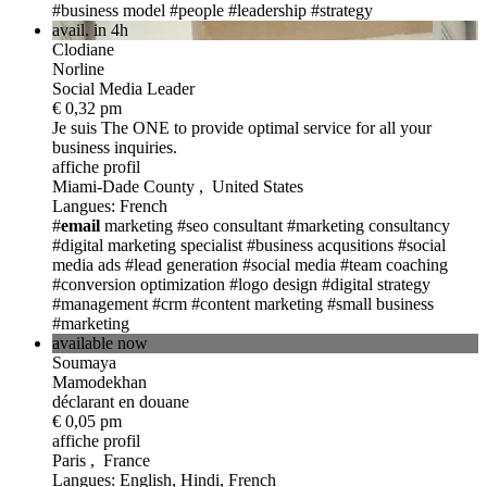
#business model
#people
#leadership
#strategy
avail. in 4h
Clodiane
Norline
Social Media Leader
€ 0,32 pm
Je suis The ONE
to provide optimal service for all your
business inquiries.
affiche profil
Miami-Dade County , United States
Langues: French
#
email
marketing
#seo consultant
#marketing consultancy
#digital marketing specialist
#business acqusitions
#social
media ads
#lead generation
#social media
#team coaching
#conversion optimization
#logo design
#digital strategy
#management
#crm
#content marketing
#small business
#marketing
available now
Soumaya
Mamodekhan
déclarant en douane
€ 0,05 pm
affiche profil
Paris , France
Langues: English, Hindi, French