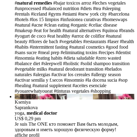
#
natural remedies
#bajar toxicos arroz
#leches vegetales
#unprocessed
#balanced nutrition
#diets
#tea
#sleeping
#rentals
#iceland
#gyms
#miami
#new york city
#barcelona
#hotels
#los 15 limpios
#infusionea curativas
#homeswaps
#natural
#acne
#clean eating
#organic
#celiac disease
#makeup
#eat for health
#natural alternatives
#quinoa
#brands
#yogurt de coco
#eat healthy
#arroz de coliflor
#natural
beauty
#flores de bach
#vegetables
#restaurants
#laser
#health
#habits
#intermittent fasting
#natural cosmetics
#good food
#sans sucre
#meal prep
#eliminating toxins
#recipes
#dentist
#insomnia
#eating habits
#dieta saludable
#zero wasted
#balance diet
#sleepwell
#holistic
#solid shampoo transition
#vegetable milks
#natural deodorant transition
#helados
naturales
#alergias
#activar los cereales
#allergy season
#activar semilla y f.secos
#insomnio
#la docena sucia
#sop
#healing
#natural supplement
#aceites esenciale
#youarewhatyoueat
#tinturas vegetales
#shopping
avail. in 1d
Kseniya
Saprankova
yoga,
medical doctor
US$ 0,29 pm
Je suis The ONE
кто поможет Вам быть молодым,
здоровым и иметь хорошую физическую форму!
affiche profil