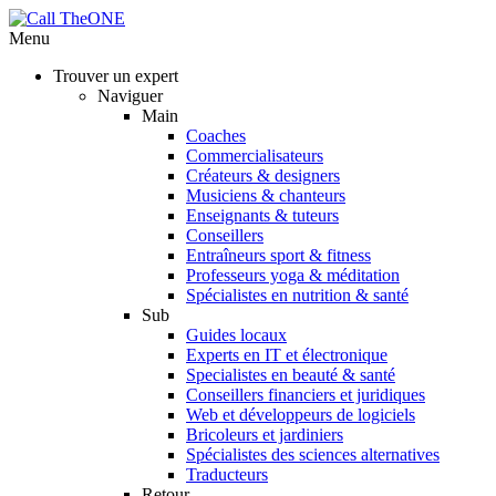
Menu
Trouver un expert
Naviguer
Main
Coaches
Commercialisateurs
Créateurs & designers
Musiciens & chanteurs
Enseignants & tuteurs
Conseillers
Entraîneurs sport & fitness
Professeurs yoga & méditation
Spécialistes en nutrition & santé
Sub
Guides locaux
Experts en IT et électronique
Specialistes en beauté & santé
Conseillers financiers et juridiques
Web et développeurs de logiciels
Bricoleurs et jardiniers
Spécialistes des sciences alternatives
Traducteurs
Retour