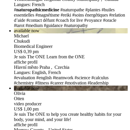
Langues: French
#
naturopathicmedicine
#naturopathe
#plantes
#huiles
essentielles
#magnétisme
#reiki
#soins énergétiques
#relation
d’aide
#contact défunt
#coach for live
#voyance
#oracle
#tarot
#medium
#guidance
#naturopathy
available now
Michael
Chukudi
Biomedical Engineer
US$ 0,39 pm
Je suis The ONE
Learn from the ONE
affiche profil
Hlavní město Praha , Czechia
Langues: English, French
#evaluation
#english
#teamwork
#science
#calculus
#chemistry
#fitness
#career
#motivation
#leadership
available now
Olivia
Otten
video producer
US$ 1,00 pm
Je suis The ONE
to help you create healthy habits for your
body, your mind, and your life!
affiche profil
Morrow County , United States