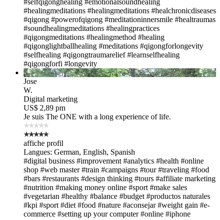
#selfqigonghealing
#emotionalsoundhealing
#healingmeditations
#healingmeditations
#healchronicdiseases
#qigong
#powerofqigong
#meditationinnersmile
#healtraumas
#soundhealingmeditations
#healingpractices
#qigongmeditations
#healingmethod
#healing
#qigonglightballhealing
#meditations
#qigongforlongevity
#selfhealing
#qigongtraumarelief
#learnselfhealing
#qigongforfi
#longevity
Jose
W.
Digital marketing
US$ 2,89 pm
Je suis The ONE
with a long experience of life.
affiche profil
Langues: German, English, Spanish
#digital business
#improvement
#analytics
#health
#online
shop
#web master
#train
#campaigns
#tour
#traveling
#food
#bars
#restaurants
#design thinking
#tours
#affiliate marketing
#nutrition
#making money online
#sport
#make sales
#vegetarian
#healthy
#balance
#budget
#productos naturales
#kpi
#sport #diet #food #nature
#aconsejar
#weight gain
#e-
commerce
#setting up your computer
#online
#iphone