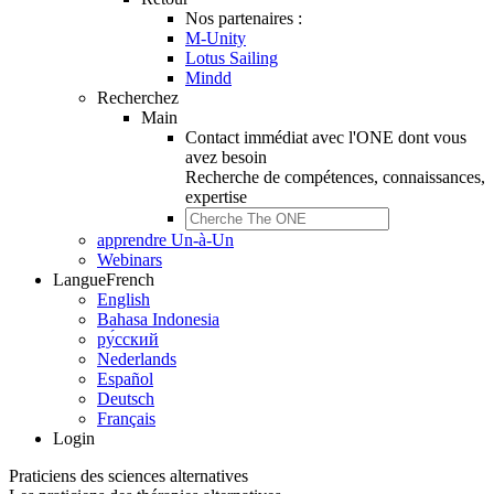
Nos partenaires :
M-Unity
Lotus Sailing
Mindd
Recherchez
Main
Contact immédiat avec l'ONE dont vous
avez besoin
Recherche de
compétences, connaissances,
expertise
apprendre Un-à-Un
Webinars
Langue
French
English
Bahasa Indonesia
ру́сский
Nederlands
Español
Deutsch
Français
Login
Praticiens des sciences alternatives