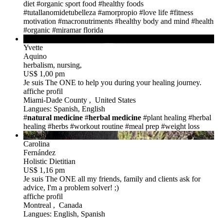
diet
#organic sport food
#healthy foods
#tutallanomidetubelleza
#amorpropio
#love life
#fitness
motivation
#macronutriments
#healthy body and mind
#health
#organic
#miramar florida
available now
Yvette
Aquino
herbalism, nursing,
US$ 1,00 pm
Je suis The ONE
to help you during your healing journey.
affiche profil
Miami-Dade County , United States
Langues: Spanish, English
#
natural medicine
#
herbal medicine
#plant healing
#herbal
healing
#herbs
#workout routine
#meal prep
#weight loss
available now
Carolina
Fernández
Holistic Dietitian
US$ 1,16 pm
Je suis The ONE
all my friends, family and clients ask for
advice, I'm a problem solver! ;)
affiche profil
Montreal , Canada
Langues: English, Spanish