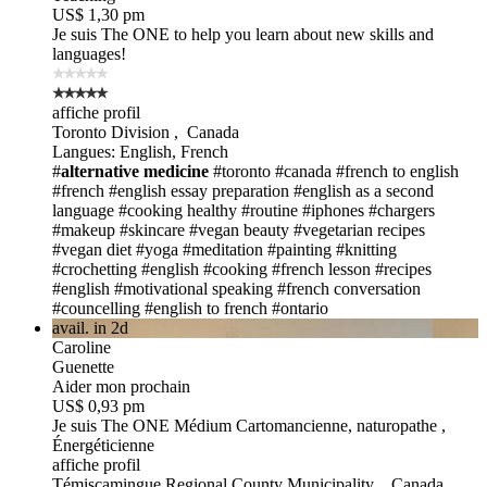
US$ 1,30 pm
Je suis The ONE
to help you learn about new skills and
languages!
affiche profil
Toronto Division , Canada
Langues: English, French
#
alternative
medicine
#toronto #canada
#french to english
#french
#english essay preparation
#english as a second
language
#cooking healthy
#routine
#iphones
#chargers
#makeup #skincare
#vegan beauty
#vegetarian recipes
#vegan diet
#yoga
#meditation
#painting
#knitting
#crochetting
#english
#cooking
#french lesson
#recipes
#english
#motivational speaking
#french conversation
#councelling
#english to french
#ontario
avail. in 2d
Caroline
Guenette
Aider mon prochain
US$ 0,93 pm
Je suis The ONE
Médium Cartomancienne, naturopathe ,
Énergéticienne
affiche profil
Témiscamingue Regional County Municipality , Canada