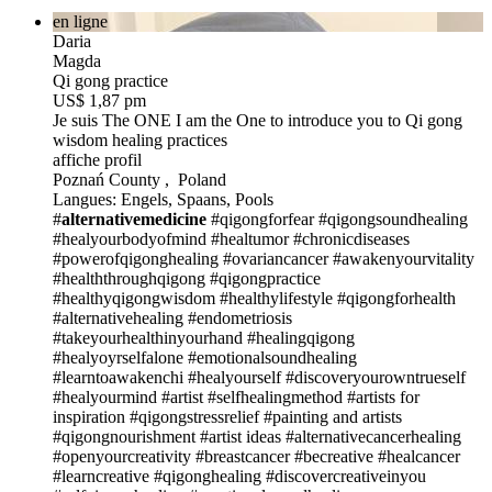
en ligne
Daria
Magda
Qi gong practice
US$ 1,87 pm
Je suis The ONE
I am the One to introduce you to Qi gong
wisdom healing practices
affiche profil
Poznań County , Poland
Langues: Engels, Spaans, Pools
#
alternativemedicine
#qigongforfear
#qigongsoundhealing
#healyourbodyofmind
#healtumor
#chronicdiseases
#powerofqigonghealing
#ovariancancer
#awakenyourvitality
#healththroughqigong
#qigongpractice
#healthyqigongwisdom
#healthylifestyle
#qigongforhealth
#alternativehealing
#endometriosis
#takeyourhealthinyourhand
#healingqigong
#healyoyrselfalone
#emotionalsoundhealing
#learntoawakenchi
#healyourself
#discoveryourowntrueself
#healyourmind
#artist
#selfhealingmethod
#artists for
inspiration
#qigongstressrelief
#painting and artists
#qigongnourishment
#artist ideas
#alternativecancerhealing
#openyourcreativity
#breastcancer
#becreative
#healcancer
#learncreative
#qigonghealing
#discovercreativeinyou