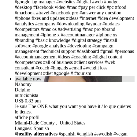
#google tag manager
#websites
#digital
#web
#budget
#desktop
#facebook video
#mac
#pay per click
#pc
#food
#macbook
#travel
#macbook pro
#answer any question
#iphone fixes and updates
#ideas
#internet
#idea development
#analytics
#company
#downloading
#ayudar
#updates
#competitors
#mac os
#advertising
#mac pro
#brand
management
#iphone x
#accountmanager
#iphone xs
#branding
#basic knowledge
#digital strategy
#install
software
#google analytics
#developing
#campaign
management
#technical support
#dashboard
#gmail
#personas
#accountmanagement
#ideas
#coaching
#digital content
#competences
#all of business
#client services
#web
consultant
#coach
#bingads
#email
#weight loss
#development
#diet
#google
#
#tourism
available now
Nahomy
Delpino
nutricionista
US$ 0,83 pm
Je suis The ONE
what you want you have it / lo que quieres
lo tienes.
affiche profil
Miami-Dade County , United States
Langues: Spanish
#
healthy alternatives
#spanish #english #swedish
#vegan