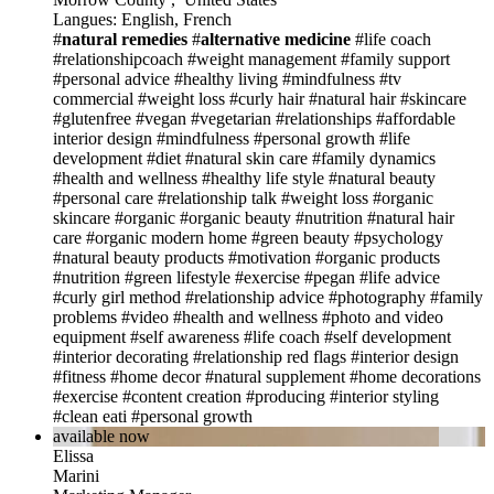
Langues: English, French
#
natural remedies
#
alternative
medicine
#life coach
#relationshipcoach
#weight management
#family support
#personal advice
#healthy living
#mindfulness
#tv
commercial
#weight loss
#curly hair
#natural hair
#skincare
#glutenfree
#vegan
#vegetarian
#relationships
#affordable
interior design
#mindfulness
#personal growth
#life
development
#diet
#natural skin care
#family dynamics
#health and wellness
#healthy life style
#natural beauty
#personal care
#relationship talk
#weight loss
#organic
skincare
#organic
#organic beauty
#nutrition
#natural hair
care
#organic modern home
#green beauty
#psychology
#natural beauty products
#motivation
#organic products
#nutrition
#green lifestyle
#exercise
#pegan
#life advice
#curly girl method
#relationship advice
#photography
#family
problems
#video
#health and wellness
#photo and video
equipment
#self awareness
#life coach
#self development
#interior decorating
#relationship red flags
#interior design
#fitness
#home decor
#natural supplement
#home decorations
#exercise
#content creation
#producing
#interior styling
#clean eati
#personal growth
available now
Elissa
Marini