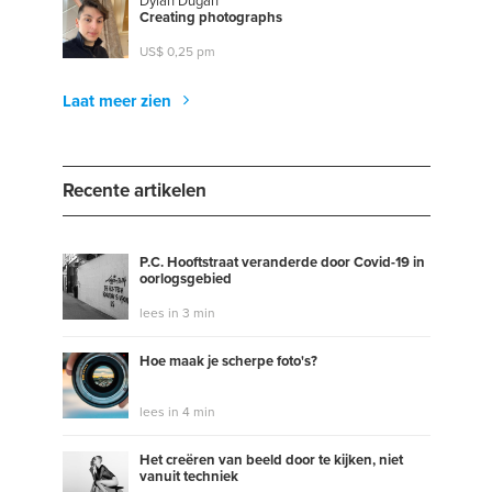
Dylan Dugan
C
r
e
a
t
i
n
g
p
h
o
t
o
g
r
a
p
h
s
US$ 0,25 pm
Laat meer zien
Recente artikelen
P.C. Hooftstraat veranderde door Covid-19 in
oorlogsgebied
lees in 3 min
Hoe maak je scherpe foto's?
lees in 4 min
Het creëren van beeld door te kijken, niet
vanuit techniek