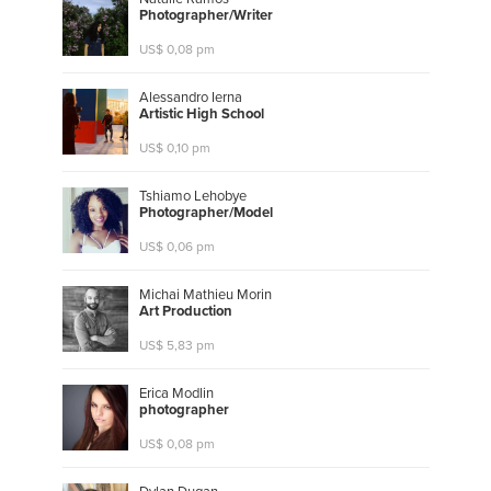
P
h
o
t
o
g
r
a
p
h
e
r
/
W
r
i
t
e
r
US$ 0,08 pm
Alessandro Ierna
A
r
t
i
s
t
i
c
H
i
g
h
S
c
h
o
o
l
US$ 0,10 pm
Tshiamo Lehobye
P
h
o
t
o
g
r
a
p
h
e
r
/
M
o
d
e
l
US$ 0,06 pm
Michai Mathieu Morin
A
r
t
P
r
o
d
u
c
t
i
o
n
US$ 5,83 pm
Erica Modlin
p
h
o
t
o
g
r
a
p
h
e
r
US$ 0,08 pm