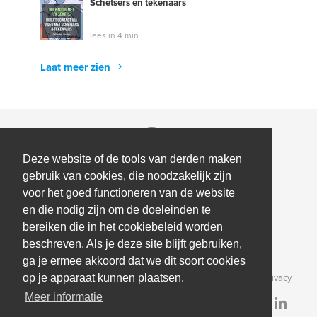
Schetsers en tekenaars
lees in 4 min
Laat meer zien
Deze website of de tools van derden maken
gebruik van cookies, die noodzakelijk zijn
voor het goed functioneren van de website
Over ons
en die nodig zijn om de doeleinden te
bereiken die in het cookiebeleid worden
Contact
Help
beschreven. Als je deze site blijft gebruiken,
Pers
Medewerker Coaching
ga je ermee akkoord dat we dit soort cookies
Onze partners
Algemene Voorwaarden & privacy
op je apparaat kunnen plaatsen.
Meer informatie
Partner & investor updates