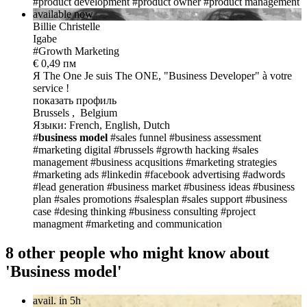
#product development
#product owner
#product management
available now
Billie Christelle
Igabe
#Growth Marketing
€ 0,49 пм
Я The One
Je suis The ONE, "Business Developer" à votre
service !
показать профиль
Brussels , Belgium
Языки: French, English, Dutch
#
business model
#sales funnel
#business assessment
#marketing digital
#brussels
#growth hacking
#sales
management
#business acqusitions
#marketing strategies
#marketing ads
#linkedin
#facebook advertising
#adwords
#lead generation
#business market
#business ideas
#business
plan
#sales promotions
#salesplan
#sales support
#business
case
#desing thinking
#business consulting
#project
managment
#marketing and communication
8 other people who might know about
'Business model'
avail. in 5h