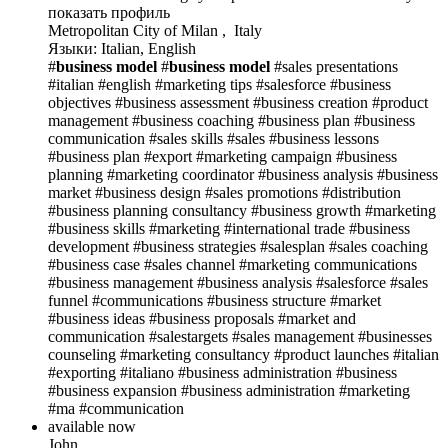
показать профиль
Metropolitan City of Milan , Italy
Языки: Italian, English
#
business model
#
business model
#sales presentations
#italian #english
#marketing tips
#salesforce
#business
objectives
#business assessment
#business creation
#product
management
#business coaching
#business plan
#business
communication
#sales skills
#sales
#business lessons
#business plan
#export
#marketing campaign
#business
planning
#marketing coordinator
#business analysis
#business
market
#business design
#sales promotions
#distribution
#business planning consultancy
#business growth
#marketing
#business skills
#marketing
#international trade
#business
development
#business strategies
#salesplan
#sales coaching
#business case
#sales channel
#marketing communications
#business management
#business analysis
#salesforce
#sales
funnel
#communications
#business structure
#market
#business ideas
#business proposals
#market and
communication
#salestargets
#sales management
#businesses
counseling
#marketing consultancy
#product launches
#italian
#exporting
#italiano
#business administration
#business
#business expansion
#business administration
#marketing
#ma
#communication
available now
John