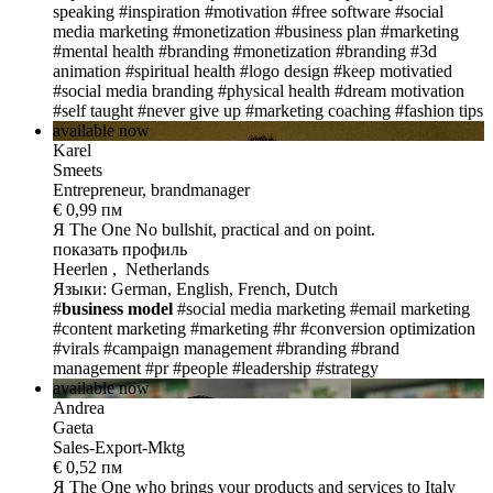
speaking
#inspiration
#motivation
#free software
#social
media marketing
#monetization
#business plan
#marketing
#mental health
#branding
#monetization
#branding
#3d
animation
#spiritual health
#logo design
#keep motivatied
#social media branding
#physical health
#dream motivation
#self taught
#never give up
#marketing coaching
#fashion tips
available now
Karel
Smeets
Entrepreneur, brandmanager
€ 0,99 пм
Я The One
No bullshit, practical and on point.
показать профиль
Heerlen , Netherlands
Языки: German, English, French, Dutch
#
business model
#social media marketing
#email marketing
#content marketing
#marketing
#hr
#conversion optimization
#virals
#campaign management
#branding
#brand
management
#pr
#people
#leadership
#strategy
available now
Andrea
Gaeta
Sales-Export-Mktg
€ 0,52 пм
Я The One
who brings your products and services to Italy