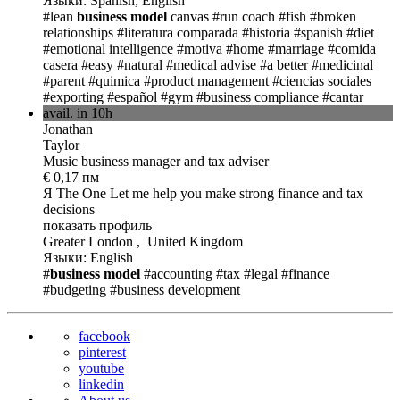
Языки: Spanish, English
#lean
business model
canvas
#run coach
#fish
#broken
relationships
#literatura comparada
#historia
#spanish
#diet
#emotional intelligence
#motiva
#home
#marriage
#comida
casera
#easy
#natural
#medical advise
#a better
#medicinal
#parent
#quimica
#product management
#ciencias sociales
#exporting
#español
#gym
#business compliance
#cantar
avail. in 10h
Jonathan
Taylor
Music business manager and tax adviser
€ 0,17 пм
Я The One
Let me help you make strong finance and tax
decisions
показать профиль
Greater London , United Kingdom
Языки: English
#
business model
#accounting
#tax #legal
#finance
#budgeting
#business development
facebook
pinterest
youtube
linkedin