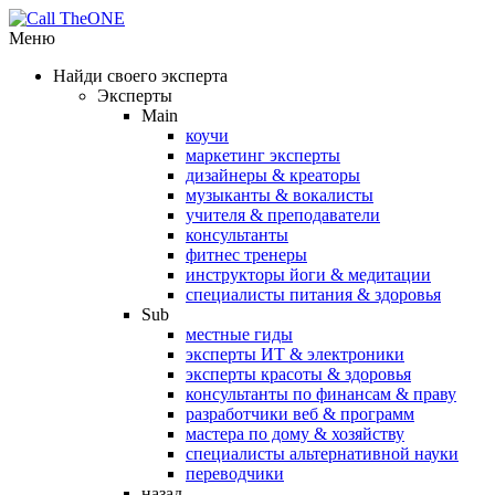
Меню
Найди своего эксперта
Эксперты
Main
коучи
маркетинг эксперты
дизайнеры & креаторы
музыканты & вокалисты
учителя & преподаватели
консультанты
фитнес тренеры
инструкторы йоги & медитации
специалисты питания & здоровья
Sub
местные гиды
эксперты ИТ & электроники
эксперты красоты & здоровья
консультанты по финансам & праву
разработчики веб & программ
мастера по дому & хозяйству
специалисты альтернативной науки
переводчики
назад