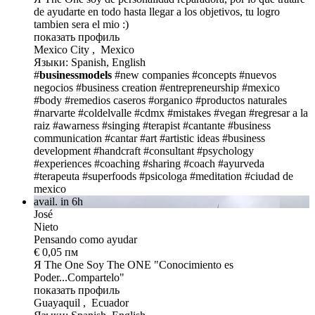
de ayudarte en todo hasta llegar a los objetivos, tu logro
tambien sera el mio :)
показать профиль
Mexico City , Mexico
Языки: Spanish, English
#
businessmodels
#new companies
#concepts
#nuevos
negocios
#business creation
#entrepreneurship
#mexico
#body
#remedios caseros
#organico
#productos naturales
#narvarte
#coldelvalle
#cdmx
#mistakes
#vegan
#regresar a la
raiz
#awarness
#singing
#terapist
#cantante
#business
communication
#cantar
#art
#artistic ideas
#business
development
#handcraft
#consultant
#psychology
#experiences
#coaching
#sharing
#coach
#ayurveda
#terapeuta
#superfoods
#psicologa
#meditation
#ciudad de
mexico
avail. in 6h
José
Nieto
Pensando como ayudar
€ 0,05 пм
Я The One
Soy The ONE "Conocimiento es
Poder...Compartelo"
показать профиль
Guayaquil , Ecuador