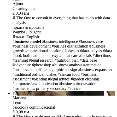
Ajimo
Cleaning data
€ 0,34 пм
Я The One
to consult in everything that has to do with data
analysis
показать профиль
Wamba , Nigeria
Языки: English
#
business model
#business intelligence
#business case
#business development
#busines digitalization
#business
growth
#motivational speaking
#physics
#dataanalysis
#data
#look both natural and sexy
#facial care
#facials
#directions
#learning
#legal research
#nutrition plan
#data base
#adventure
#photoshop
#business analysis
#animation
#business compliance
#graphics design
#business expansion
#traditional
#african dishes
#african food
#business
assessment
#planting
#legal advice
#garden cleaning
#corporate-law
#motivation
#business
#motavation
#mathematics primary secondary
#advice
avail. in 5h
Mariana
Leon
psicologa comunicacional
€ 0,08 пм
Я The One
soy de personalidad reparadora, por lo que tratare