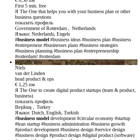
€ 0,50 пм
First 5 min. free
Я The One
that helps you with your business plan or other
business questions
показать профиль
Government of Rotterdam , Netherlands
Языки: Nederlands, Engels
#
business model
#business ideas
#business plan
#business
#entrepreneur
#businesses plans
#business strategies
#business planning
#business plan
#entrepreneurship
#rotterdam!
#rotterdam
available now
Niels
van der Linden
head product & ops
€ 1,25 пм
Я The One
to create digital product startups (team & product,
business)
показать профиль
Beşiktaş , Turkey
Языки: Dutch, English, Turkish
#
business model
development
#circular economy
#startup
#lean startup
#business administration
#business growth
#product development
#business design
#service design
#business design
#product design
#digital product (software)