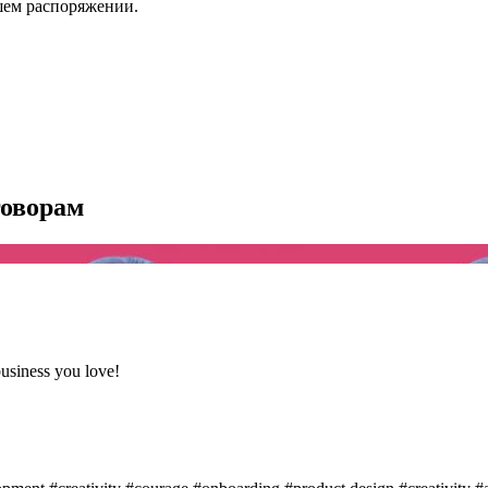
шем распоряжении.
говорам
usiness you love!