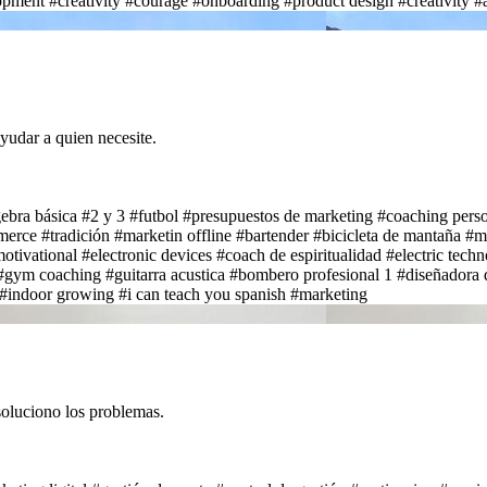
opment
#creativity
#courage
#onboarding
#product design
#creativity
#
yudar a quien necesite.
gebra básica
#2 y 3
#futbol
#presupuestos de marketing
#coaching perso
merce
#tradición
#marketin offline
#bartender
#bicicleta de mantaña
#m
otivational
#electronic devices
#coach de espiritualidad
#electric techn
#gym coaching
#guitarra acustica
#bombero profesional 1
#diseñadora 
#indoor growing
#i can teach you spanish
#marketing
oluciono los problemas.