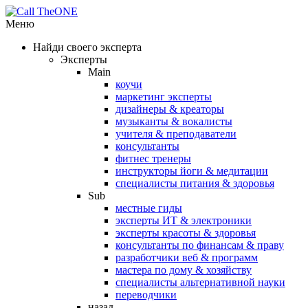
Меню
Найди своего эксперта
Эксперты
Main
коучи
маркетинг эксперты
дизайнеры & креаторы
музыканты & вокалисты
учителя & преподаватели
консультанты
фитнес тренеры
инструкторы йоги & медитации
специалисты питания & здоровья
Sub
местные гиды
эксперты ИТ & электроники
эксперты красоты & здоровья
консультанты по финансам & праву
разработчики веб & программ
мастера по дому & хозяйству
специалисты альтернативной науки
переводчики
назад