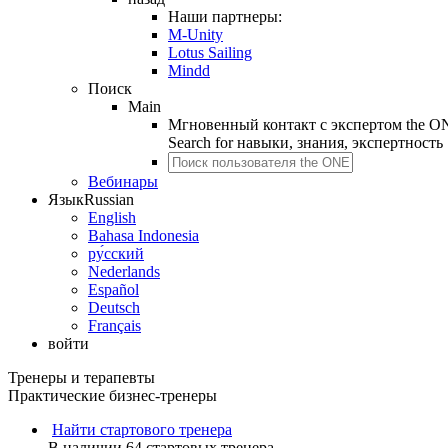
Наши партнеры:
M-Unity
Lotus Sailing
Mindd
Поиск
Main
Мгновенный контакт с экспертом the O
Search for
навыки, знания, экспертность
Вебинары
Язык
Russian
English
Bahasa Indonesia
ру́сский
Nederlands
Español
Deutsch
Français
войти
Тренеры и терапевты
Практические бизнес-тренеры
Найти стартового тренера
В наличии 64 стартовых тренера