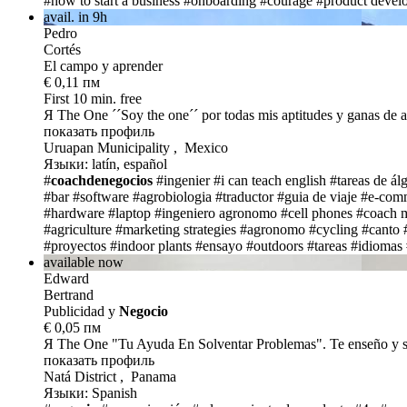
#how to start a business
#onboarding
#courage
#product devel
avail. in 9h
Pedro
Cortés
El campo y aprender
€ 0,11 пм
First 10 min. free
Я The One
´´Soy the one´´ por todas mis aptitudes y ganas de a
показать профиль
Uruapan Municipality , Mexico
Языки: latín, español
#
coachdenegocios
#ingenier
#i can teach english
#tareas de ál
#bar
#software
#agrobiologia
#traductor
#guia de viaje
#e-com
#hardware
#laptop
#ingeniero agronomo
#cell phones
#coach m
#agriculture
#marketing strategies
#agronomo
#cycling
#canto
#proyectos
#indoor plants
#ensayo
#outdoors
#tareas #idiomas
available now
Edward
Bertrand
Publicidad y
Negocio
€ 0,05 пм
Я The One
"Tu Ayuda En Solventar Problemas". Te enseño y s
показать профиль
Natá District , Panama
Языки: Spanish