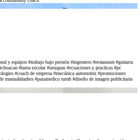
accountability coach
nal y equipos
#trabajo bajo presión
#ingeniero
#restaurant
#guitarra
ichoacan
#tarea escolar
#uruapan
#ecuaciones y practicas
#pc
ologies
#coach de empresa
#mecánica automotriz
#promociones
de manualidadres
#paramedico tumb
#diseño de imagen publicitaria