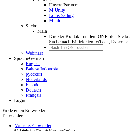
Unsere Partner:
M-Unity
Lotus Sailing
Mindd
Suche
Main
Direkter Kontakt mit dem ONE, den Sie br
Suche nach
Fähigkeiten, Wissen, Expertise
Webinars
Sprache
German
English
Bahasa Indonesia
ру́сский
Nederlands
Español
Deutsch
Français
Login
Finde einen Entwickler
Entwickler
Website-Entwickler
83 Website-Entwickler verfügbar