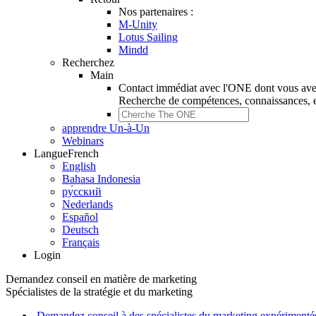
Nos partenaires :
M-Unity
Lotus Sailing
Mindd
Recherchez
Main
Contact immédiat avec l'ONE dont vous ave
Recherche de
compétences, connaissances, e
apprendre Un-à-Un
Webinars
Langue
French
English
Bahasa Indonesia
ру́сский
Nederlands
Español
Deutsch
Français
Login
Demandez conseil en matière de marketing
Spécialistes de la stratégie et du marketing
Demandez conseil à des spécialistes du marketing expérimenté