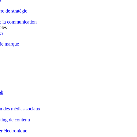
e de stratégie
de la communication
bles
es
 de marque
ok
on des médias sociaux
eting de contenu
r électronique