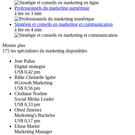
Professionnels du marketing numérique
à lire en 3 min
Stratégie et conseils en marketing et communication
à lire en 4 min
Montre plus
175 les spécialistes du marketing disponibles
Jose Pallas
D
i
g
i
t
a
l
s
t
r
a
t
e
g
i
s
t
US$ 0,42 pm
Billie Christelle Igabe
#
G
r
o
w
t
h
M
a
r
k
e
t
i
n
g
US$ 0,56 pm
Clodiane Norline
S
o
c
i
a
l
M
e
d
i
a
L
e
a
d
e
r
US$ 0,33 pm
Obed Jimenez
M
a
r
k
e
t
i
n
g
'
s
B
a
c
h
e
l
o
r
US$ 0,17 pm
Elissa Marini
M
a
r
k
e
t
i
n
g
M
a
n
a
g
e
r