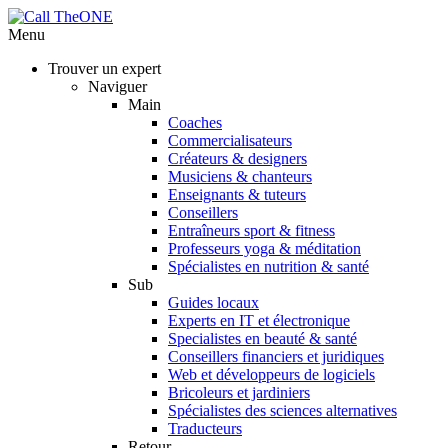
Menu
Trouver un expert
Naviguer
Main
Coaches
Commercialisateurs
Créateurs & designers
Musiciens & chanteurs
Enseignants & tuteurs
Conseillers
Entraîneurs sport & fitness
Professeurs yoga & méditation
Spécialistes en nutrition & santé
Sub
Guides locaux
Experts en IT et électronique
Specialistes en beauté & santé
Conseillers financiers et juridiques
Web et développeurs de logiciels
Bricoleurs et jardiniers
Spécialistes des sciences alternatives
Traducteurs
Retour