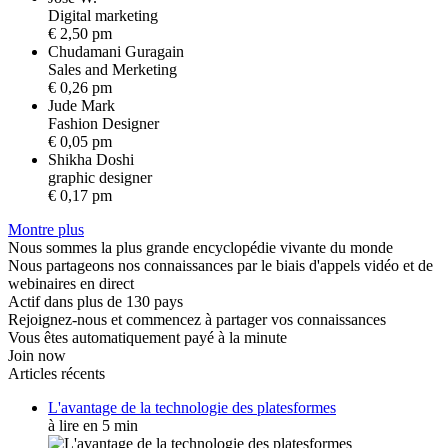
D
i
g
i
t
a
l
m
a
r
k
e
t
i
n
g
€ 2,50 pm
Chudamani Guragain
S
a
l
e
s
a
n
d
M
e
r
k
e
t
i
n
g
€ 0,26 pm
Jude Mark
F
a
s
h
i
o
n
D
e
s
i
g
n
e
r
€ 0,05 pm
Shikha Doshi
g
r
a
p
h
i
c
d
e
s
i
g
n
e
r
€ 0,17 pm
Montre plus
Nous sommes la plus grande encyclopédie vivante du monde
Nous partageons nos connaissances par le biais d'appels vidéo et de
webinaires en direct
Actif dans plus de 130 pays
Rejoignez-nous et commencez à partager vos connaissances
Vous êtes automatiquement payé à la minute
Join now
Articles récents
L'avantage de la technologie des platesformes
à lire en 5 min