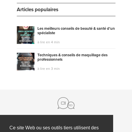
Articles populaires
Les meilleurs conseils de beauté & santé d'un
spécialiste
à lire en 4 min
Techniques & conseils de maquillage des
professionnels
à lire en 3 min
Ce site Web ou ses outils tiers utilisent des
à propos de nous