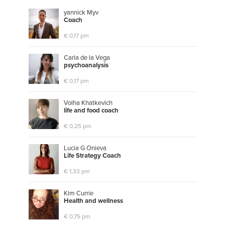
yannick Myv
C
o
a
c
h
€ 0,17 pm
Carla de la Vega
p
s
y
c
h
o
a
n
a
l
y
s
i
s
€ 0,17 pm
Volha Khatkevich
l
i
f
e
a
n
d
f
o
o
d
c
o
a
c
h
€ 0,25 pm
Lucia G Onieva
L
i
f
e
S
t
r
a
t
e
g
y
C
o
a
c
h
€ 1,33 pm
Kim Currie
H
e
a
l
t
h
a
n
d
w
e
l
l
n
e
s
s
€ 0,75 pm