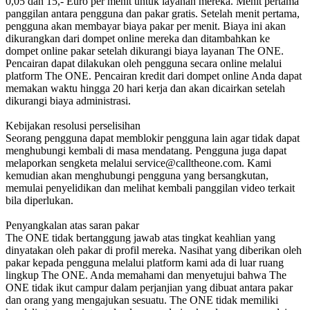
0,05 dan 15,- Euro per menit untuk layanan mereka. Menit pertama
panggilan antara pengguna dan pakar gratis. Setelah menit pertama,
pengguna akan membayar biaya pakar per menit. Biaya ini akan
dikurangkan dari dompet online mereka dan ditambahkan ke
dompet online pakar setelah dikurangi biaya layanan The ONE.
Pencairan dapat dilakukan oleh pengguna secara online melalui
platform The ONE. Pencairan kredit dari dompet online Anda dapat
memakan waktu hingga 20 hari kerja dan akan dicairkan setelah
dikurangi biaya administrasi.
Kebijakan resolusi perselisihan
Seorang pengguna dapat memblokir pengguna lain agar tidak dapat
menghubungi kembali di masa mendatang. Pengguna juga dapat
melaporkan sengketa melalui service@calltheone.com. Kami
kemudian akan menghubungi pengguna yang bersangkutan,
memulai penyelidikan dan melihat kembali panggilan video terkait
bila diperlukan.
Penyangkalan atas saran pakar
The ONE tidak bertanggung jawab atas tingkat keahlian yang
dinyatakan oleh pakar di profil mereka. Nasihat yang diberikan oleh
pakar kepada pengguna melalui platform kami ada di luar ruang
lingkup The ONE. Anda memahami dan menyetujui bahwa The
ONE tidak ikut campur dalam perjanjian yang dibuat antara pakar
dan orang yang mengajukan sesuatu. The ONE tidak memiliki