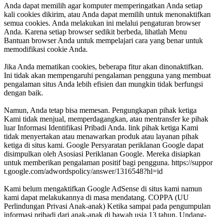
Anda dapat memilih agar komputer memperingatkan Anda setiap
kali cookies dikirim, atau Anda dapat memilih untuk menonaktifkan
semua cookies. Anda melakukan ini melalui pengaturan browser
Anda. Karena setiap browser sedikit berbeda, lihatlah Menu
Bantuan browser Anda untuk mempelajari cara yang benar untuk
memodifikasi cookie Anda.
Jika Anda mematikan cookies, beberapa fitur akan dinonaktifkan.
Ini tidak akan mempengaruhi pengalaman pengguna yang membuat
pengalaman situs Anda lebih efisien dan mungkin tidak berfungsi
dengan baik.
Namun, Anda tetap bisa memesan.
Pengungkapan pihak ketiga
Kami tidak menjual, memperdagangkan, atau mentransfer ke pihak
luar Informasi Identifikasi Pribadi Anda.
link pihak ketiga
Kami
tidak menyertakan atau menawarkan produk atau layanan pihak
ketiga di situs kami.
Google
Persyaratan periklanan Google dapat
disimpulkan oleh Asosiasi Periklanan Google. Mereka disiapkan
untuk memberikan pengalaman positif bagi pengguna.
https://suppor
t.google.com/adwordspolicy/answer/1316548?hl=id
Kami belum mengaktifkan Google AdSense di situs kami namun
kami dapat melakukannya di masa mendatang.
COPPA (UU
Perlindungan Privasi Anak-anak)
Ketika sampai pada pengumpulan
informasi pribadi dari anak-anak di bawah usia 13 tahun, Undang-