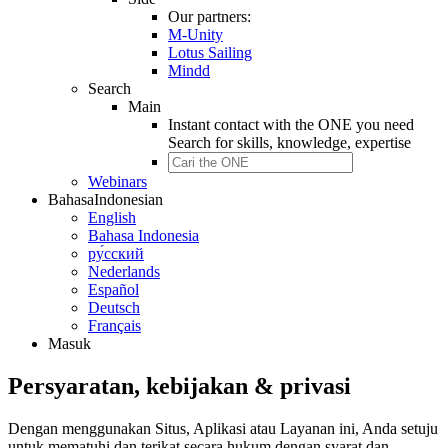
Our partners:
M-Unity
Lotus Sailing
Mindd
Search
Main
Instant contact with the ONE you need
Search for
skills, knowledge, expertise
Webinars
Bahasa
Indonesian
English
Bahasa Indonesia
ру́сский
Nederlands
Español
Deutsch
Français
Masuk
Persyaratan, kebijakan & privasi
Dengan menggunakan Situs, Aplikasi atau Layanan ini, Anda setuju
untuk mematuhi dan terikat secara hukum dengan syarat dan