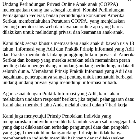
Undang Perlindungan Privasi Online Anak-anak (COPPA)
menempatkan orang tua sebagai kontrol. Komisi Perlindungan
Perdagangan Federal, badan perlindungan konsumen Amerika
Serikat, memberlakukan Peraturan COPPA, yang menjelaskan
tentang operator situs web dan layanan online apa yang harus
dilakukan untuk melindungi privasi dan keamanan anak-anak.
Kami tidak secara khusus memasarkan anak-anak di bawah usia 13
tahun.
Informasi yang Adil dan Praktik
Prinsip Informasi yang Adil
dan Praktik membentuk tulang punggung hukum privasi di Amerika
Serikat dan konsep yang mereka sertakan telah memainkan peran
penting dalam pengembangan undang-undang perlindungan data di
seluruh dunia. Memahami Prinsip Praktik Informasi yang Adil dan
bagaimana penerapannya sangat penting untuk mematuhi berbagai
undang-undang privasi yang melindungi informasi pribadi.
Agar sesuai dengan Praktik Informasi yang Adil, kami akan
melakukan tindakan responsif berikut, jika terjadi pelanggaran data:
Kami akan memberi tahu Anda melalui email
dalam 7 hari kerja
Kami juga menyetujui Prinsip Penolakan Individu yang
mengharuskan individu memiliki hak untuk secara sah mengejar hak
yang dapat dilaksanakan terhadap pengumpul data dan pengolah
yang gagal mematuhi undang-undang. Prinsip ini tidak hanya
mengharuskan individu memiliki hak yang dapat dilaksanakan