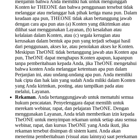
menjamin bahwa Anda memiliki hak untuk mengunggah
Konten ke THEONE dan bahwa penggunaan tersebut tidak
melanggar atau melanggar hak pihak ketiga mana pun. Dalam
keadaan apa pun, THEONE tidak akan bertanggung jawab
dengan cara apa pun atas (a) Konten yang dikirimkan atau
dilihat saat menggunakan Layanan, (b) kesalahan atau
kelalaian dalam Konten, atau (c) segala kerugian atau
kerusakan dalam bentuk apa pun yang terjadi sebagai hasil
dari penggunaan, akses ke, atau penolakan akses ke Konten.
Meskipun TheONE tidak bertanggung jawab atas Konten apa
pun, TheONE dapat menghapus Konten apapun, kapanpun
tanpa pemberitahuan kepada Anda, jika TheONE mengetahui
bahwa konten Anda melanggar ketentuan apa pun dalam
Perjanjian ini, atau undang-undang apa pun. Anda memiliki
hak cipta dan hak lain yang sudah Anda miliki dalam Konten
yang Anda kirimkan, posting, atau tampilkan pada atau
melalui, Layanan.
Rekaman
. Anda bertanggungjawab untuk mematuhi semua
hukum pencatatan. Penyelenggara dapat memilih untuk
merekam webinar, rapat, dan pelajaran TheONE. Dengan
menggunakan Layanan, Anda telah memberikan izin kepada
TheONE untuk menyimpan rekaman untuk setiap atau semua
webinar, rapat, dan kursus TheONE yang Anda ikuti, jika
rekaman tersebut disimpan di sistem kami. Anda akan
menerima pemberitahuan (visual atau lainnya) saat perekaman