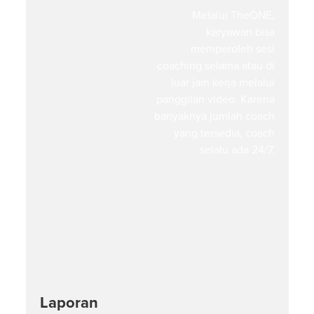
Melalui TheONE,
karyawan bisa
memperoleh sesi
coaching selama atau di
luar jam kerja melalui
panggilan video. Karena
banyaknya jumlah coach
yang tersedia, coach
selalu ada 24/7.
Laporan