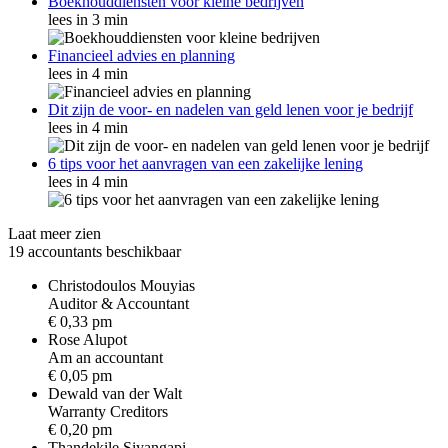
Boekhouddiensten voor kleine bedrijven
lees in 3 min
Financieel advies en planning
lees in 4 min
Dit zijn de voor- en nadelen van geld lenen voor je bedrijf
lees in 4 min
6 tips voor het aanvragen van een zakelijke lening
lees in 4 min
Laat meer zien
19 accountants beschikbaar
Christodoulos Mouyias
A
u
d
i
t
o
r
&
A
c
c
o
u
n
t
a
n
t
€ 0,33 pm
Rose Alupot
A
m
a
n
a
c
c
o
u
n
t
a
n
t
€ 0,05 pm
Dewald van der Walt
W
a
r
r
a
n
t
y
C
r
e
d
i
t
o
r
s
€ 0,20 pm
Thandekile Siyangapi