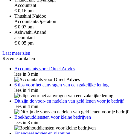
A
c
c
o
u
n
t
a
n
t
€ 0,16 pm
Thushini Naidoo
A
c
c
o
u
n
t
a
n
t
/
O
p
e
r
a
t
i
o
n
€ 0,07 pm
Ashwathi Anand
a
c
c
o
u
n
t
a
n
t
€ 0,05 pm
Laat meer zien
Recente artikelen
Accountants voor Direct Advies
lees in 3 min
6 tips voor het aanvragen van een zakelijke lening
lees in 4 min
Dit zijn de voor- en nadelen van geld lenen voor je bedrijf
lees in 4 min
Boekhouddiensten voor kleine bedrijven
lees in 3 min
Financieel advies en planning