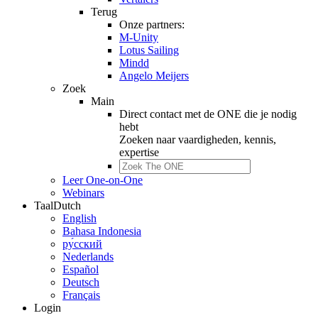
Terug
Onze partners:
M-Unity
Lotus Sailing
Mindd
Angelo Meijers
Zoek
Main
Direct contact met de ONE die je nodig
hebt
Zoeken naar
vaardigheden, kennis,
expertise
Leer One-on-One
Webinars
Taal
Dutch
English
Bahasa Indonesia
ру́сский
Nederlands
Español
Deutsch
Français
Login