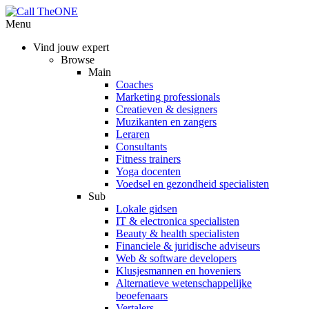
Menu
Vind jouw expert
Browse
Main
Coaches
Marketing professionals
Creatieven & designers
Muzikanten en zangers
Leraren
Consultants
Fitness trainers
Yoga docenten
Voedsel en gezondheid specialisten
Sub
Lokale gidsen
IT & electronica specialisten
Beauty & health specialisten
Financiele & juridische adviseurs
Web & software developers
Klusjesmannen en hoveniers
Alternatieve wetenschappelijke
beoefenaars
Vertalers