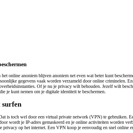
t beschermen
t en het online anoniem blijven anoniem net even wat beter kunt bescherm
ersoonlijke gegevens vaak worden verzameld door online criminelen. E
overheidsinstanties. Of je nu je privacy wilt behouden. Jezelf wilt besc
die je kunt nemen om je digitale identiteit te beschermen.
t surfen
Dat is toch wel door een virtual private network (VPN) te gebruiken. 
rdoor wordt je IP-adres gemaskeerd en je online activiteiten worden ve
privacy op het internet. Een VPN koop je eenvoudig en snel online en 