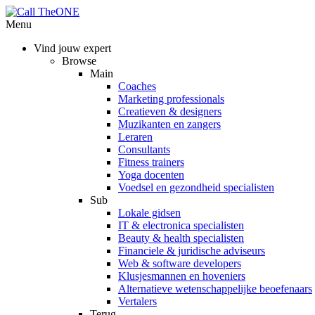
Menu
Vind jouw expert
Browse
Main
Coaches
Marketing professionals
Creatieven & designers
Muzikanten en zangers
Leraren
Consultants
Fitness trainers
Yoga docenten
Voedsel en gezondheid specialisten
Sub
Lokale gidsen
IT & electronica specialisten
Beauty & health specialisten
Financiele & juridische adviseurs
Web & software developers
Klusjesmannen en hoveniers
Alternatieve wetenschappelijke beoefenaars
Vertalers
Terug