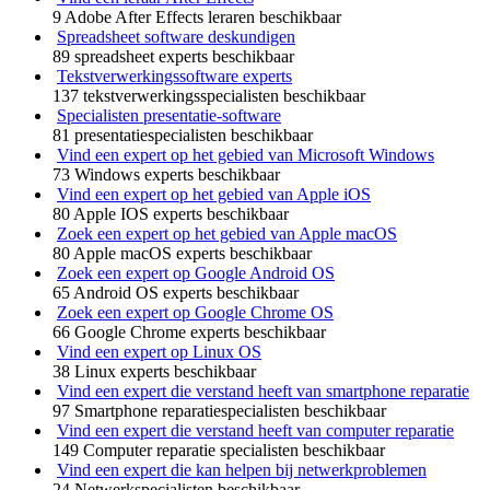
9 Adobe After Effects leraren beschikbaar
Spreadsheet software deskundigen
89 spreadsheet experts beschikbaar
Tekstverwerkingssoftware experts
137 tekstverwerkingsspecialisten beschikbaar
Specialisten presentatie-software
81 presentatiespecialisten beschikbaar
Vind een expert op het gebied van Microsoft Windows
73 Windows experts beschikbaar
Vind een expert op het gebied van Apple iOS
80 Apple IOS experts beschikbaar
Zoek een expert op het gebied van Apple macOS
80 Apple macOS experts beschikbaar
Zoek een expert op Google Android OS
65 Android OS experts beschikbaar
Zoek een expert op Google Chrome OS
66 Google Chrome experts beschikbaar
Vind een expert op Linux OS
38 Linux experts beschikbaar
Vind een expert die verstand heeft van smartphone reparatie
97 Smartphone reparatiespecialisten beschikbaar
Vind een expert die verstand heeft van computer reparatie
149 Computer reparatie specialisten beschikbaar
Vind een expert die kan helpen bij netwerkproblemen
24 Netwerkspecialisten beschikbaar