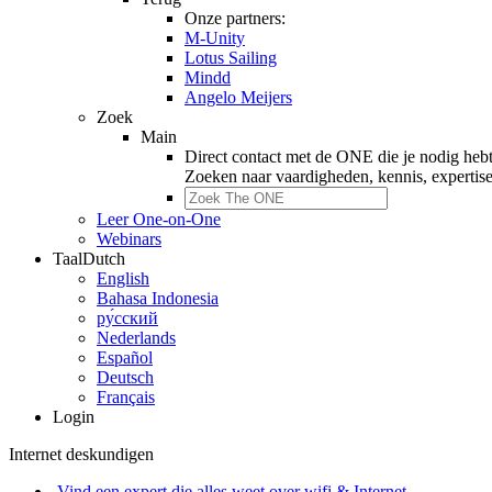
Onze partners:
M-Unity
Lotus Sailing
Mindd
Angelo Meijers
Zoek
Main
Direct contact met de ONE die je nodig heb
Zoeken naar
vaardigheden, kennis, expertis
Leer One-on-One
Webinars
Taal
Dutch
English
Bahasa Indonesia
ру́сский
Nederlands
Español
Deutsch
Français
Login
Internet deskundigen
Vind een expert die alles weet over wifi & Internet