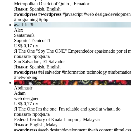
Metropolitan District of Quito , Ecuador
Языки: Spanish, English
#
wordpress
#
wordpress
#javascript
#web design/developmen
#programing
#php
avail. in 3h
Alex
Santamaría
Soporte Técnico TI
US$ 0,17 пм
Я The One
"Soy The ONE" Emprendedor apasionado por el mun
показать профиль
San Salvador , El Salvador
Языки: Spanish, English
#
wordpress
#el salvador
#information technology
#informatic
#networking
avail. in 7h
Abdinasir
Adam
web designer
US$ 0,77 пм
Я The One
I'm the one, I'm reliable and good at what i do.
показать профиль
Federal Territory of Kuala Lumpur , Malaysia
Языки: English, Malay
#
wordpress
#web design/development
#web content
#html css