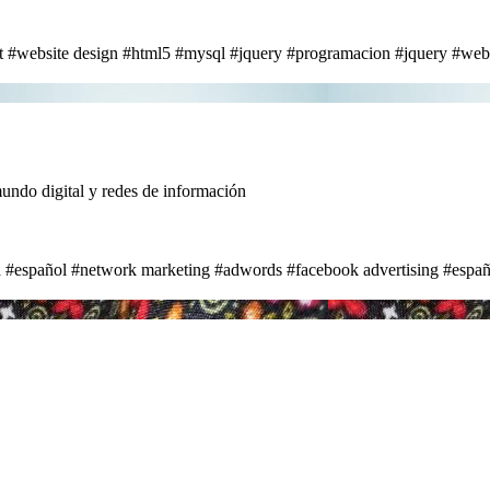
t
#website design
#html5
#mysql
#jquery
#programacion
#jquery
#web
do digital y redes de información
a
#español
#network marketing
#adwords
#facebook advertising
#españ