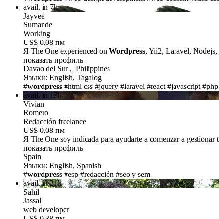
avail. in 7h
Jayvee
Sumande
Working
US$ 0,08 пм
Я The One
experienced on
Wordpress
, Yii2, Laravel, Nodejs,
показать профиль
Davao del Sur , Philippines
Языки: English, Tagalog
#
wordpress
#html css
#jquery
#laravel
#react
#javascript
#php
avail. in 13h
Vivian
Romero
Redacción freelance
US$ 0,08 пм
Я The One
soy indicada para ayudarte a comenzar a gestionar
показать профиль
Spain
Языки: English, Spanish
#
wordpress
#esp
#redacción
#seo y sem
avail. in 21h
Sahil
Jassal
web developer
US$ 0,38 пм