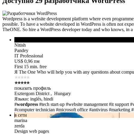
Доступно 29 разработчика WordPress
Wordpress is a website development platform where even programmers 
possible. To have a website developed in WordPress is often not expensi
TheONE. So hire a WordPress developer today and who knows, in a f
в сети
Nitish
Pandey
IT Professional
US$ 0,96 пм
First 15 min. free
Я The One
Who will help you with any questions about comput
показать профиль
Esztergom District , Hungary
Языки: inglés, hindi
#
wordpress
#tech start-up
#website management
#it support
#
#computer technician
#microsoft office
#antivirus
#marketing
#
в сети
marina
zerda
Design web pages