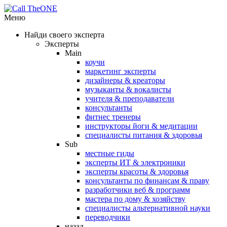
Меню
Найди своего эксперта
Эксперты
Main
коучи
маркетинг эксперты
дизайнеры & креаторы
музыканты & вокалисты
учителя & преподаватели
консультанты
фитнес тренеры
инструкторы йоги & медитации
специалисты питания & здоровья
Sub
местные гиды
эксперты ИТ & электроники
эксперты красоты & здоровья
консультанты по финансам & праву
разработчики веб & программ
мастера по дому & хозяйству
специалисты альтернативной науки
переводчики
назад