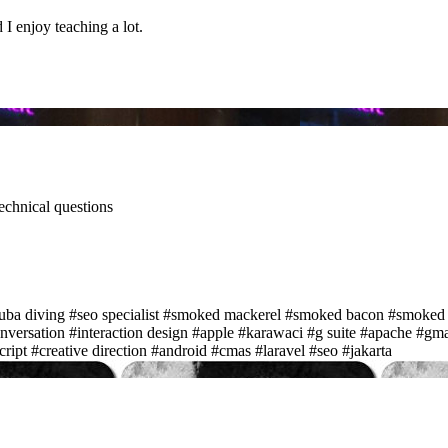
I enjoy teaching a lot.
technical questions
uba diving
#seo specialist
#smoked mackerel
#smoked bacon
#smoked
nversation
#interaction design
#apple
#karawaci
#g suite
#apache
#gma
cript
#creative direction
#android
#cmas
#laravel
#seo
#jakarta