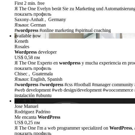
First 2 min. free
Я The One
Evelyn berät Sie zu Marketing und Automatisierung
показать профиль
Saxony-Anhalt , Germany
Языки: German
#
wordpress
#online marketing
#spiritual coaching
available now
Keneth
Rosales
Wordpress
developer
US$ 0,58 пм
Я The One
Experto en
wordpress
y mucha experiencia en pro
показать профиль
Chisec , Guatemala
Языки: English, Spanish
#
wordpress
#
wordpress
#css
#football
#manager community
#web development
#web design/development
#woocommerce
instalación
#ubuntu
avail. in 1h
Jose Manuel
Rodriguez Padrino
Me encanta
WordPress
US$ 0,25 пм
Я The One
I'm a web programmer specialized on
WordPress
,
показать профиль