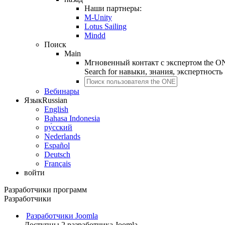
Наши партнеры:
M-Unity
Lotus Sailing
Mindd
Поиск
Main
Мгновенный контакт с экспертом the O
Search for
навыки, знания, экспертность
Вебинары
Язык
Russian
English
Bahasa Indonesia
ру́сский
Nederlands
Español
Deutsch
Français
войти
Разработчики программ
Разработчики
Разработчики Joomla
Доступны 2 разработчика Joomla