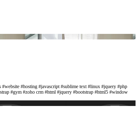
s
#website
#hosting
#javascript
#sublime text
#linux
#jquery
#php
strap
#gym
#zoho crm
#html
#jquery
#bootstrap
#html5
#window