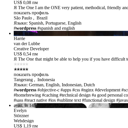
US$ 0,08 пм
Я The One
I am the ONE very patient, methodical, friendly and 
показать профиль
São Paulo , Brazil
Языки: Spanish, Portuguese, English
#
wordpress
#spanish and english
avail. in 8h
Harrie
van der Lubbe
Creative Developer
US$ 0,54 пм
Я The One
that might be able to help you if you have difficult 
показать профиль
Tangerang , Indonesia
Языки: German, English, Indonesian, Dutch
#
wordpress
#objective-c
#apps
#css
#nginx
#development
#sc
#homebrewing
#caching
#technical design
#a good personal co
#sass
#react native
#ios
#sublime text
#functional design
#javas
avail. in 14h
Evelyn
Störzner
Webdesign
US$ 1,19 пм