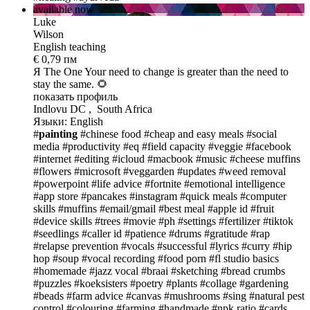
available now
Luke
Wilson
English teaching
€ 0,79 пм
Я The One
Your need to change is greater than the need to
stay the same. 🌻
показать профиль
Indlovu DC , South Africa
Языки: English
#
painting
#chinese food
#cheap and easy meals
#social
media
#productivity
#eq
#field capacity
#veggie
#facebook
#internet
#editing
#icloud
#macbook
#music
#cheese muffins
#flowers
#microsoft
#veggarden
#updates
#weed removal
#powerpoint
#life advice
#fortnite
#emotional intelligence
#app store
#pancakes
#instagram
#quick meals
#computer
skills
#muffins
#email/gmail
#best meal
#apple id
#fruit
#device skills
#trees
#movie
#ph
#settings
#fertilizer
#tiktok
#seedlings
#caller id
#patience
#drums
#gratitude
#rap
#relapse prevention
#vocals
#successful
#lyrics
#curry
#hip
hop
#soup
#vocal recording
#food porn
#fl studio basics
#homemade
#jazz vocal
#braai
#sketching
#bread crumbs
#puzzles
#koeksisters
#poetry
#plants
#collage
#gardening
#beads
#farm advice
#canvas
#mushrooms
#sing
#natural pest
control
#colouring
#farming
#handmade
#npk ratio
#cards