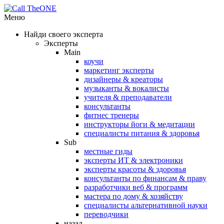
Меню
Найди своего эксперта
Эксперты
Main
коучи
маркетинг эксперты
дизайнеры & креаторы
музыканты & вокалисты
учителя & преподаватели
консультанты
фитнес тренеры
инструкторы йоги & медитации
специалисты питания & здоровья
Sub
местные гиды
эксперты ИТ & электроники
эксперты красоты & здоровья
консультанты по финансам & праву
разработчики веб & программ
мастера по дому & хозяйству
специалисты альтернативной науки
переводчики
назад