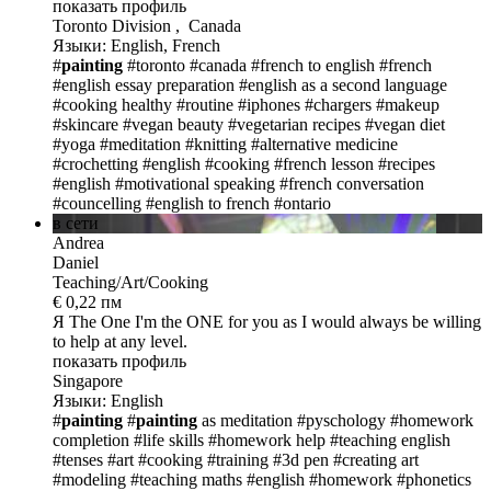
показать профиль
Toronto Division , Canada
Языки: English, French
#
painting
#toronto #canada
#french to english
#french
#english essay preparation
#english as a second language
#cooking healthy
#routine
#iphones
#chargers
#makeup
#skincare
#vegan beauty
#vegetarian recipes
#vegan diet
#yoga
#meditation
#knitting
#alternative medicine
#crochetting
#english
#cooking
#french lesson
#recipes
#english
#motivational speaking
#french conversation
#councelling
#english to french
#ontario
в сети
Andrea
Daniel
Teaching/Art/Cooking
€ 0,22 пм
Я The One
I'm the ONE for you as I would always be willing
to help at any level.
показать профиль
Singapore
Языки: English
#
painting
#
painting
as meditation
#pyschology
#homework
completion
#life skills
#homework help
#teaching english
#tenses
#art
#cooking
#training
#3d pen
#creating art
#modeling
#teaching maths
#english
#homework
#phonetics