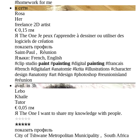
#homework for me
в сети
Rosa
Her
freelance 2D artist
€ 0,15 пм
Я The One
Je peux t'apprendre à dessiner ou utiliser des
logiciels de création
показать профиль
Saint-Paul , Réunion
Языки: French, English
#clip studio
paint
#
painting
#digital
painting
#francais
#french
#digitalart
#anatomie
#krita
#illustrations
#character
design
#anatomy
#art
#design
#photoshop
#reunionisland
#réunion
avail. in 3h
Lebo
Khaile
Tutor
€ 0,05 пм
Я The One
I want to share my knowledge with people.
показать профиль
City of Tshwane Metropolitan Municipality , South Africa