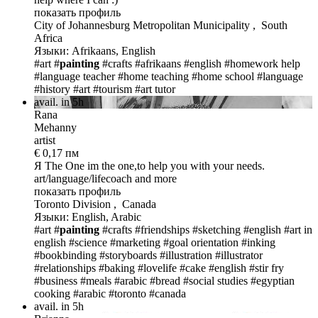
показать профиль
City of Johannesburg Metropolitan Municipality , South
Africa
Языки: Afrikaans, English
#art #
painting
#crafts
#afrikaans
#english
#homework help
#language teacher
#home teaching
#home school
#language
#history
#art
#tourism
#art tutor
avail. in 5h
Rana
Mehanny
artist
€ 0,17 пм
Я The One
im the one,to help you with your needs.
art/language/lifecoach and more
показать профиль
Toronto Division , Canada
Языки: English, Arabic
#art #
painting
#crafts
#friendships
#sketching
#english
#art in
english
#science
#marketing
#goal orientation
#inking
#bookbinding
#storyboards
#illustration
#illustrator
#relationships
#baking
#lovelife
#cake
#english
#stir fry
#business
#meals
#arabic
#bread
#social studies
#egyptian
cooking
#arabic
#toronto #canada
avail. in 5h