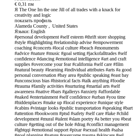
€ 0,31 пм
Я The One
Im the one Jill of all trades with a knack for
creativity and logic
показать профиль
Alameda County , United States
Языки: English
#personal development
#self esteem
#thrift store shopping
#style
#highlighting
#relationship advise
#empowerment
coaching
#concerts
#local culture
#beach
#monuments
#advice
#nature
#music
#goal setting
#jackofalltrades
#self
confidence
#dancing
#emotional intelligence
#art and craft
supplies
#overcome your fear
#california
#self care
#film
#natural beauty
#learning
#individual attributes
#arts
#a good
personal conversation
#bay area
#public speaking
#east bay
#unconscious bias
#historical facts
#talk anything
#foodie
#trauma
#family activities
#nurturing
#martial arts
#self
awareness
#native
#bars
#gallerys
#anxiety
#affordable
#naked
#entertainment
#self confidence
#urban
#you time
#hiddenplaces
#make up
#local experience
#unique style
#cabins
#vintage looks
#public transportation
#speaking
#bart
#attention
#bookworm
#ptsd
#safety
#self care
#lake
#child
development
#mural
#talent
#slam poetry
#a better you
#beat
culture
#getting out of the hole
#drag
#conflict management
#lgbtqqi
#emotional support
#pixar
#sexual health
#salsa
#goal planning
#nature
#overcome trauma
#skincare
#sel