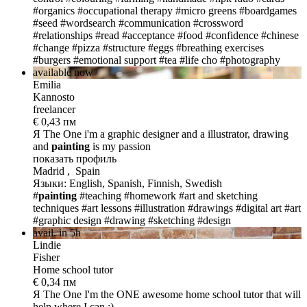
#organics
#occupational therapy
#micro greens
#boardgames
#seed
#wordsearch
#communication
#crossword
#relationships
#read
#acceptance
#food
#confidence
#chinese
#change
#pizza
#structure
#eggs
#breathing exercises
#burgers
#emotional support
#tea
#life cho
#photography
available now
Emilia
Kannosto
freelancer
€ 0,43 пм
Я The One
i'm a graphic designer and a illustrator, drawing
and
paint
ing
is my passion
показать профиль
Madrid , Spain
Языки: English, Spanish, Finnish, Swedish
#
painting
#teaching
#homework
#art and sketching
techniques
#art lessons
#illustration
#drawings
#digital art
#art
#graphic design
#drawing
#sketching
#design
avail. in 5h
Lindie
Fisher
Home school tutor
€ 0,34 пм
Я The One
I'm the ONE awesome home school tutor that will
help where I can :)