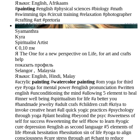
Языки: English, Afrikaans
#
painting
#english
#physical sciences
#biology
#math
#swimming tips
#circuit training
#relaxation
#photographer
#crafting
#art
#pretoria
available now
Syamanthra
Kyra
Spiritualist Artist
€ 0,10 пм
Я The One
for a new perspective on Life, for art and crafts
help
показать профиль
Selangor , Malaysia
Языки: English, Hindi, Malay
#acrylic
painting
#
watercolor
painting
#om yoga for third
eye
#yoga for mental power
#english pronunciation
#written
english
#unconditioning the mind
#allowing 5 element to heal
#inner well being
#spiritualism for life
#a better you
#handmade jewelry
#adult crafs
#children craft
#kriya to
invoke creative heart
#all quick yogic practices
#psychology
through yoga
#plant healing
#beyond the psyc
#sweetness of
self for success
#sweetening the self
#how to learn
#yogic
cure depression
#english as second language
#5 elements of
life
#break hessitation
#hessitation sin of life
#yoga to align
consciousness
#cure stress through art
#chant to reduce