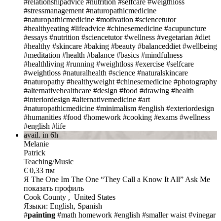
#relationshipadvice
#nutrition
#selfcare
#weigthloss
#stressmanagement
#naturopathicmedicine
#naturopathicmedicine
#motivation
#sciencetutor
#healthyeating
#lifeadvice
#chinesemedicine
#acupuncture
#essays
#nutrition
#sciencetutor
#wellness
#vegetarian
#diet
#healthy
#skincare
#baking
#beauty
#balanceddiet
#wellbeing
#meditation
#health
#balance
#basics
#mindfulness
#healthliving
#running
#weightloss
#exercise
#selfcare
#weightloss
#naturalhealth
#science
#naturalskincare
#naturopathy
#healthyweight
#chinesemedicine
#photography
#alternativehealthcare
#design
#food
#drawing
#health
#interiordesign
#alternativemedicine
#art
#naturopathicmedicine
#minimalism
#english
#exteriordesign
#humanities
#food
#homework
#cooking
#exams
#wellness
#english
#life
avail. in 6h
Melanie
Patrick
Teaching/Music
€ 0,33 пм
Я The One
Im The One “They Call a Know It All” Ask Me
показать профиль
Cook County , United States
Языки: English, Spanish
#
painting
#math homework
#english
#smaller waist
#vinegar