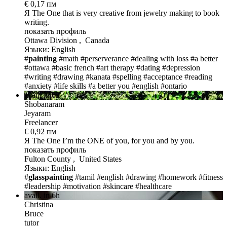
€ 0,17 пм
Я The One
that is very creative from jewelry making to book
writing.
показать профиль
Ottawa Division , Canada
Языки: English
#
painting
#math
#perserverance
#dealing with loss
#a better
#ottawa
#basic french
#art therapy
#dating
#depression
#writing
#drawing
#kanata
#spelling
#acceptance
#reading
#anxiety
#life skills
#a better you
#english
#ontario
avail. in 6h
Shobanaram
Jeyaram
Freelancer
€ 0,92 пм
Я The One
I’m the ONE of you, for you and by you.
показать профиль
Fulton County , United States
Языки: English
#
glasspainting
#tamil
#english
#drawing
#homework
#fitness
#leadership
#motivation
#skincare
#healthcare
avail. in 6h
Christina
Bruce
tutor