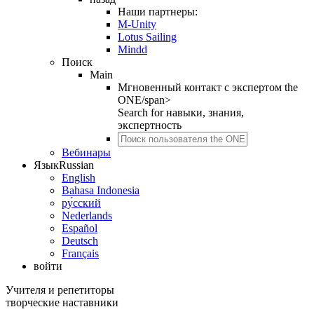
Наши партнеры:
M-Unity
Lotus Sailing
Mindd
Поиск
Main
Мгновенный контакт с экспертом the
ONE/span>
Search for
навыки, знания,
экспертность
Вебинары
Язык
Russian
English
Bahasa Indonesia
ру́сский
Nederlands
Español
Deutsch
Français
войти
Учителя и репетиторы
творческие наставники