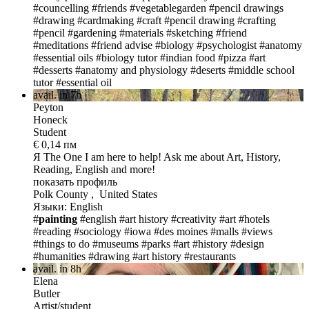
#councelling
#friends
#vegetablegarden
#pencil drawings
#drawing
#cardmaking
#craft
#pencil drawing
#crafting
#pencil
#gardening
#materials
#sketching
#friend
#meditations
#friend advise
#biology
#psychologist
#anatomy
#essential oils
#biology tutor
#indian food
#pizza
#art
#desserts
#anatomy and physiology
#deserts
#middle school
tutor
#essential oil
avail. in 7h
Peyton
Honeck
Student
€ 0,14 пм
Я The One
I am here to help! Ask me about Art, History,
Reading, English and more!
показать профиль
Polk County , United States
Языки: English
#
painting
#english
#art history
#creativity
#art
#hotels
#reading
#sociology
#iowa
#des moines
#malls
#views
#things to do
#museums
#parks
#art
#history
#design
#humanities
#drawing
#art history
#restaurants
avail. in 8h
Elena
Butler
Artist/student