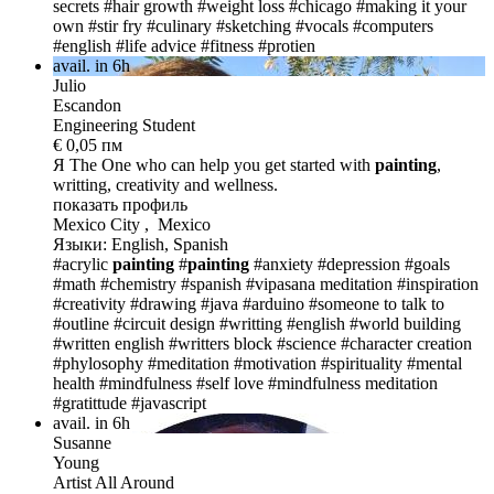
secrets
#hair growth
#weight loss
#chicago
#making it your
own
#stir fry
#culinary
#sketching
#vocals
#computers
#english
#life advice
#fitness
#protien
avail. in 6h
Julio
Escandon
Engineering Student
€ 0,05 пм
Я The One
who can help you get started with
paint
ing
,
writting, creativity and wellness.
показать профиль
Mexico City , Mexico
Языки: English, Spanish
#acrylic
painting
#
painting
#anxiety
#depression
#goals
#math
#chemistry
#spanish
#vipasana meditation
#inspiration
#creativity
#drawing
#java
#arduino
#someone to talk to
#outline
#circuit design
#writting
#english
#world building
#written english
#writters block
#science
#character creation
#phylosophy
#meditation
#motivation
#spirituality
#mental
health
#mindfulness
#self love
#mindfulness meditation
#gratittude
#javascript
avail. in 6h
Susanne
Young
Artist All Around