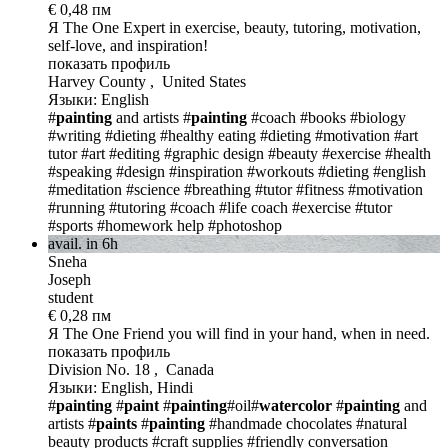
€ 0,48 пм
Я The One
Expert in exercise, beauty, tutoring, motivation,
self-love, and inspiration!
показать профиль
Harvey County , United States
Языки: English
#
painting
and artists
#
painting
#coach
#books
#biology
#writing
#dieting
#healthy eating
#dieting
#motivation
#art
tutor
#art
#editing
#graphic design
#beauty
#exercise
#health
#speaking
#design
#inspiration
#workouts
#dieting
#english
#meditation
#science
#breathing
#tutor
#fitness
#motivation
#running
#tutoring
#coach
#life coach
#exercise
#tutor
#sports
#homework help
#photoshop
avail. in 6h
Sneha
Joseph
student
€ 0,28 пм
Я The One
Friend you will find in your hand, when in need.
показать профиль
Division No. 18 , Canada
Языки: English, Hindi
#
painting
#
paint
#
painting
#oil#
watercolor
#
painting
and
artists
#
paints
#
painting
#handmade chocolates
#natural
beauty products
#craft supplies
#friendly conversation