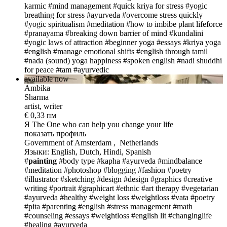
karmic
#mind management
#quick kriya for stress
#yogic
breathing for stress
#ayurveda
#overcome stress quickly
#yogic spiritualism
#meditation
#how to imbibe plant lifeforce
#pranayama
#breaking down barrier of mind
#kundalini
#yogic laws of attraction
#beginner yoga
#essays
#kriya yoga
#english
#manage emotional shifts
#english through tamil
#nada (sound) yoga happiness
#spoken english
#nadi shuddhi
for peace
#tam
#ayurvedic
available now
Ambika
Sharma
artist, writer
€ 0,33 пм
Я The One
who can help you change your life
показать профиль
Government of Amsterdam , Netherlands
Языки: English, Dutch, Hindi, Spanish
#
painting
#body type
#kapha
#ayurveda
#mindbalance
#meditation
#photoshop
#blogging
#fashion
#poetry
#illustrator
#sketching
#design
#design
#graphics
#creative
writing
#portrait
#graphicart
#ethnic
#art therapy
#vegetarian
#ayurveda
#healthy
#weight loss
#weightloss
#vata
#poetry
#pita
#parenting
#english
#stress management
#math
#counseling
#essays
#weightloss
#english lit
#changinglife
#healing
#ayurveda