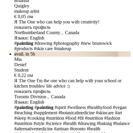
Brianna
Quigley
makeup artist
€ 0,05 пм
Я The One
who can help you with creativity!
показать профиль
Northumberland County , Canada
Языки: English
#
painting
#drawing
#photography
#new brunswick
#products
#skin care
#makeup
avail. in 5h
Mia
Destef
Student
€ 0,22 пм
Я The One
I'm the one who can help with your school or
kitchen troubles/ life advice :)
показать профиль
Toronto Division , Canada
Языки: English
#
painting
#
painting
#spirit
#wellness
#healthyfood
#vegan
#teaching
#supplement
#botanicalmedicine
#skincare
#art
#sleep
#cooking
#nutrition
#food
#fit
#nutrition
#fashion
#nutrition
#style
#science
#health
#drawing
#baking
#balance
#alternativemedicine
#artisan
#toronto
#health