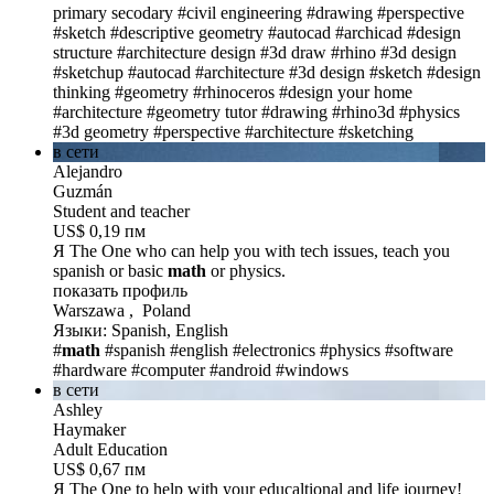
primary secodary
#civil engineering
#drawing
#perspective
#sketch
#descriptive geometry
#autocad
#archicad
#design
structure
#architecture design
#3d draw
#rhino
#3d design
#sketchup
#autocad
#architecture
#3d design
#sketch
#design
thinking
#geometry
#rhinoceros
#design your home
#architecture
#geometry tutor
#drawing
#rhino3d
#physics
#3d geometry
#perspective
#architecture
#sketching
в сети
Alejandro
Guzmán
Student and teacher
US$ 0,19 пм
Я The One
who can help you with tech issues, teach you
spanish or basic
math
or physics.
показать профиль
Warszawa , Poland
Языки: Spanish, English
#
math
#spanish
#english
#electronics
#physics
#software
#hardware
#computer
#android
#windows
в сети
Ashley
Haymaker
Adult Education
US$ 0,67 пм
Я The One
to help with your educaltional and life journey!