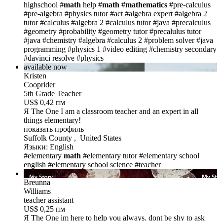
highschool
#
math
help
#
math
#
mathematics
#pre-calculus
#pre-algebra
#physics tutor
#act
#algebra expert
#algebra 2
tutor
#calculus
#algebra 2
#calculus tutor
#java
#precalculus
#geometry
#probability
#geometry tutor
#precalulus tutor
#java
#chemistry
#algebra
#calculus 2
#problem solver
#java
programming
#physics 1
#video editing
#chemistry secondary
#davinci resolve
#physics
available now
Kristen
Cooprider
5th Grade Teacher
US$ 0,42 пм
Я The One
I am a classroom teacher and an expert in all
things elementary!
показать профиль
Suffolk County , United States
Языки: English
#elementary
math
#elementary tutor
#elementary school
english
#elementary school science
#teacher
available now
Breunna
Williams
teacher assistant
US$ 0,25 пм
Я The One
im here to help you always. dont be shy to ask