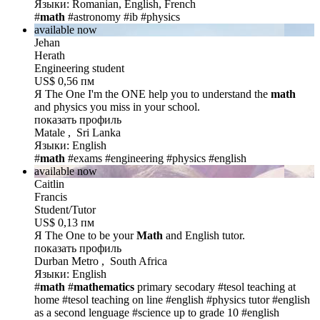
Языки: Romanian, English, French
#
math
#astronomy
#ib
#physics
available now
Jehan
Herath
Engineering student
US$ 0,56 пм
Я The One
I'm the ONE help you to understand the
math
and physics you miss in your school.
показать профиль
Matale , Sri Lanka
Языки: English
#
math
#exams
#engineering
#physics
#english
available now
Caitlin
Francis
Student/Tutor
US$ 0,13 пм
Я The One
to be your
Math
and English tutor.
показать профиль
Durban Metro , South Africa
Языки: English
#
math
#
mathematics
primary secodary
#tesol teaching at
home
#tesol teaching on line
#english
#physics tutor
#english
as a second lenguage
#science up to grade 10
#english