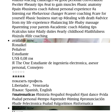
#writer
#beauty tips
#eat to gain muscles
#basic anatomy
#pain
#business coach
#about personal experience
#a
listening ear
#behaviour changer
#career coaching
#care for
yourself
#basic business start up
#dealing with death
#advice
from my life experience
#balancing life
#baby massage
#parenting your parents
#academic coach
#dating tips
#calculus tutor
#daily duties
#early childhood
#faithfulness
#isizulu
#life coaching
available now
Ronaikel
Peñalver
Estudiante
US$ 0,08 пм
Я The One
Estudiante de ingenieria electronica, asesor
personal, Consejero
показать профиль
Libertador , Venezuela
Языки: Spanish, English
#
matematicas
#historia
#español
#español
#just dance
#vida
#salud personal
#tempo
#aprender
#timing
#pronunciación
#baile
#electronica
#salud
#algoritmos
#informatica
available now