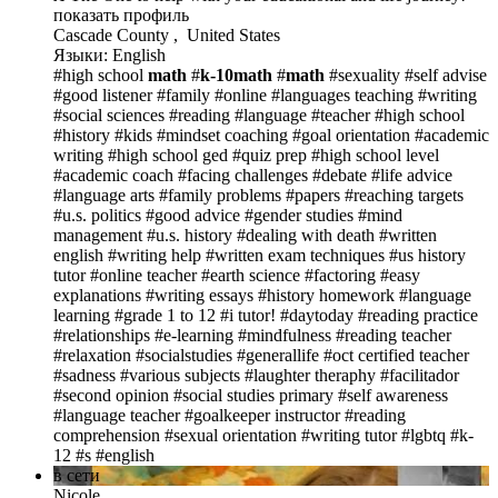
показать профиль
Cascade County , United States
Языки: English
#high school
math
#
k-10math
#
math
#sexuality
#self advise
#good listener
#family
#online
#languages teaching
#writing
#social sciences
#reading
#language
#teacher
#high school
#history
#kids
#mindset coaching
#goal orientation
#academic
writing
#high school ged
#quiz prep
#high school level
#academic coach
#facing challenges
#debate
#life advice
#language arts
#family problems
#papers
#reaching targets
#u.s. politics
#good advice
#gender studies
#mind
management
#u.s. history
#dealing with death
#written
english
#writing help
#written exam techniques
#us history
tutor
#online teacher
#earth science
#factoring
#easy
explanations
#writing essays
#history homework
#language
learning
#grade 1 to 12
#i tutor!
#daytoday
#reading practice
#relationships
#e-learning
#mindfulness
#reading teacher
#relaxation
#socialstudies
#generallife
#oct certified teacher
#sadness
#various subjects
#laughter theraphy
#facilitador
#second opinion
#social studies primary
#self awareness
#language teacher
#goalkeeper instructor
#reading
comprehension
#sexual orientation
#writing tutor
#lgbtq
#k-
12
#s
#english
в сети
Nicole