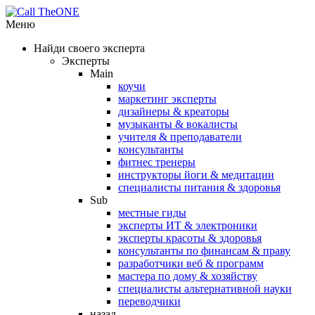
Меню
Найди своего эксперта
Эксперты
Main
коучи
маркетинг эксперты
дизайнеры & креаторы
музыканты & вокалисты
учителя & преподаватели
консультанты
фитнес тренеры
инструкторы йоги & медитации
специалисты питания & здоровья
Sub
местные гиды
эксперты ИТ & электроники
эксперты красоты & здоровья
консультанты по финансам & праву
разработчики веб & программ
мастера по дому & хозяйству
специалисты альтернативной науки
переводчики
назад