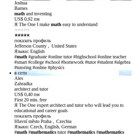
Joshua
Barnes
math
and inventing
US$ 0,92 пм
Я The One
I make
math
easy to understand
показать профиль
Jefferson County , United States
Языки: English
#
math
#graduate
#online tutor
#highschool
#online teacher
#smart
#college
#school
#homework
#tutor
#student
#algebra
#tutoring
#online
#physics
в сети
Ales
Zahradka
architect and tutor
US$ 0,40 пм
First 20 min. free
Я The One
expert architect and tutor who will lead you to
educational and career goals
показать профиль
Hlavní město Praha , Czechia
Языки: Czech, English, German
#
math
#
mathematics
tutor
#
mathematics
#
mathematics