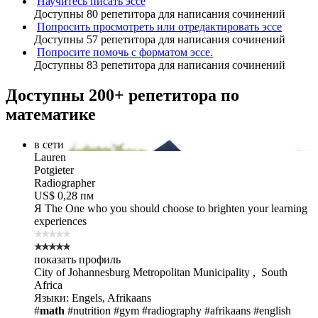
Научитесь писать эссе
Доступны 80 репетитора для написания сочинений
Попросить просмотреть или отредактировать эссе
Доступны 57 репетитора для написания сочинений
Попросите помочь с форматом эссе.
Доступны 83 репетитора для написания сочинений
Доступны 200+ репетитора по
математике
в сети
Lauren
Potgieter
Radiographer
US$ 0,28 пм
Я The One
who you should choose to brighten your learning
experiences
показать профиль
City of Johannesburg Metropolitan Municipality , South
Africa
Языки: Engels, Afrikaans
#
math
#nutrition
#gym
#radiography
#afrikaans
#english