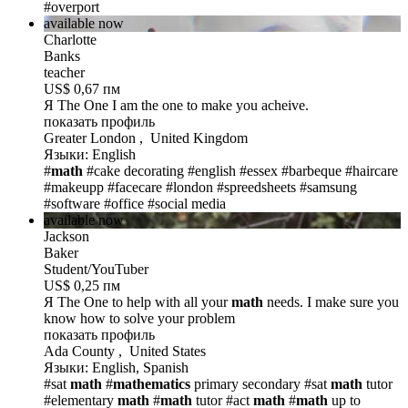
#overport
available now
Charlotte
Banks
teacher
US$ 0,67 пм
Я The One
I am the one to make you acheive.
показать профиль
Greater London , United Kingdom
Языки: English
#
math
#cake decorating
#english
#essex
#barbeque
#haircare
#makeupp #facecare
#london
#spreedsheets
#samsung
#software
#office
#social media
available now
Jackson
Baker
Student/YouTuber
US$ 0,25 пм
Я The One
to help with all your
math
needs. I make sure you
know how to solve your problem
показать профиль
Ada County , United States
Языки: English, Spanish
#sat
math
#
mathematics
primary secondary
#sat
math
tutor
#elementary
math
#
math
tutor
#act
math
#
math
up to