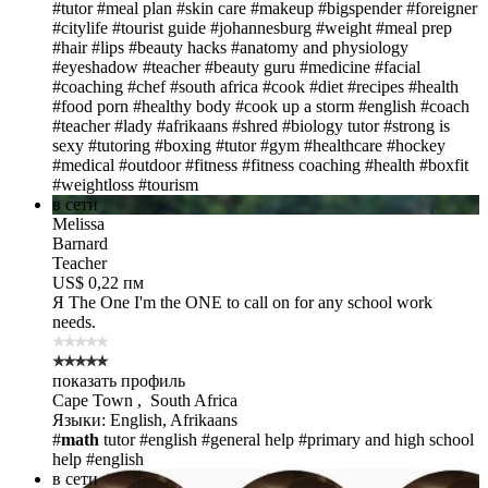
#tutor
#meal plan
#skin care
#makeup
#bigspender
#foreigner
#citylife
#tourist guide
#johannesburg
#weight
#meal prep
#hair
#lips
#beauty hacks
#anatomy and physiology
#eyeshadow
#teacher
#beauty guru
#medicine
#facial
#coaching
#chef
#south africa
#cook
#diet
#recipes
#health
#food porn
#healthy body
#cook up a storm
#english
#coach
#teacher
#lady
#afrikaans
#shred
#biology tutor
#strong is
sexy
#tutoring
#boxing
#tutor
#gym
#healthcare
#hockey
#medical
#outdoor
#fitness
#fitness coaching
#health
#boxfit
#weightloss
#tourism
в сети
Melissa
Barnard
Teacher
US$ 0,22 пм
Я The One
I'm the ONE to call on for any school work
needs.
показать профиль
Cape Town , South Africa
Языки: English, Afrikaans
#
math
tutor
#english
#general help
#primary and high school
help
#english
в сети