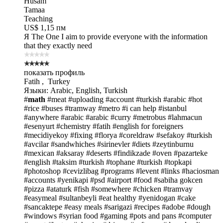
Husam
Tamaa
Teaching
US$ 1,15 пм
Я The One
I aim to provide everyone with the information
that they exactly need
показать профиль
Fatih , Turkey
Языки: Arabic, English, Turkish
#
math
#meat
#uploading
#account
#turkish
#arabic
#hot
#rice
#buses
#tramway
#metro
#i can help
#istanbul
#anywhere
#arabic
#arabic
#curry
#metrobus
#lahmacun
#esenyurt
#chemistry
#fatih
#english for foreigners
#mecidiyekoy
#fixing
#florya
#coreldraw
#sefakoy
#turkish
#avcilar
#sandwhiches
#sirinevler
#diets
#zeytinburnu
#mexican
#aksaray
#deserts
#findikzade
#oven
#pazarteke
#english
#taksim
#turkish
#tophane
#turkish
#topkapi
#photoshop
#cevizlibag
#programs
#levent
#links
#haciosman
#accounts
#yenikapi
#psd
#airport
#food
#sabiha gokcen
#pizza
#ataturk
#fish
#somewhere
#chicken
#tramvay
#easymeal
#sultanbeyli
#eat healthy
#yenidogan
#cake
#sancaktepe
#easy meals
#sarigazi
#recipes
#adobe
#dough
#windows
#syrian food
#gaming
#pots and pans
#computer