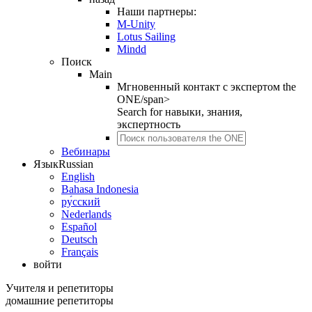
Наши партнеры:
M-Unity
Lotus Sailing
Mindd
Поиск
Main
Мгновенный контакт с экспертом the
ONE/span>
Search for
навыки, знания,
экспертность
Вебинары
Язык
Russian
English
Bahasa Indonesia
ру́сский
Nederlands
Español
Deutsch
Français
войти
Учителя и репетиторы
домашние репетиторы