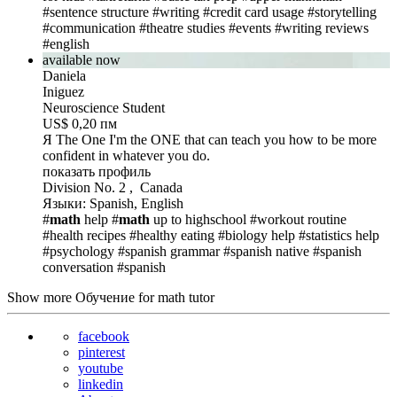
#sentence structure
#writing
#credit card usage
#storytelling
#communication
#theatre studies
#events
#writing reviews
#english
available now
Daniela
Iniguez
Neuroscience Student
US$ 0,20 пм
Я The One
I'm the ONE that can teach you how to be more
confident in whatever you do.
показать профиль
Division No. 2 , Canada
Языки: Spanish, English
#
math
help
#
math
up to highschool
#workout routine
#health recipes
#healthy eating
#biology help
#statistics help
#psychology
#spanish grammar
#spanish native
#spanish
conversation
#spanish
Show more Обучение for math tutor
facebook
pinterest
youtube
linkedin