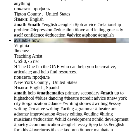
anything
показать профиль
Tipton County , United States
Языки: English
#
math
#
math
#english
#english
#job advice
#relationship
problem
#depression
#education
#love and letting go easily
#self confidence
#education
#advice
#iphone
#english
available now
Virginia
Jimenez
Teaching Artist
US$ 0,75 пм
Я The One
I'm the ONE who can help you be creative,
articulate; and help find resources.
показать профиль
New York County , United States
Языки: English, Spanish
#
math
help
#
mathematics
primary secondary
#
math
up to
highschool
#blues dancing
#theatre
#credit advice
#new york
city
#organization
#dance
#writing stories
#writing
#essay
writing
#creative writing
#acting
#grammar
#theatre arts
#drama/ improvisation
#essay editing
#outline
#hiring
musicians
#education
#child development
#child development
#poetry
#communication
#english essay
#pep talks
#english
for kids
#taxreturns
#basic tax prep
#upper manhattan