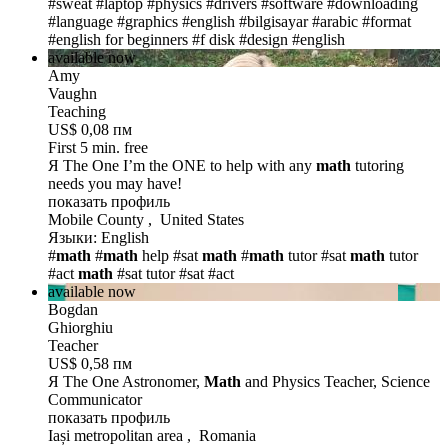
#sweat
#laptop
#physics
#drivers
#software
#downloading
#language
#graphics
#english
#bilgisayar
#arabic
#format
#english for beginners
#f disk
#design
#english
available now
Amy
Vaughn
Teaching
US$ 0,08 пм
First 5 min. free
Я The One
I’m the ONE to help with any
math
tutoring
needs you may have!
показать профиль
Mobile County , United States
Языки: English
#
math
#
math
help
#sat
math
#
math
tutor
#sat
math
tutor
#act
math
#sat tutor
#sat
#act
available now
Bogdan
Ghiorghiu
Teacher
US$ 0,58 пм
Я The One
Astronomer,
Math
and Physics Teacher, Science
Communicator
показать профиль
Iași metropolitan area , Romania