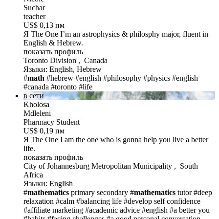
Suchar
teacher
US$ 0,13 пм
Я The One
I’m an astrophysics & philosphy major, fluent in
English & Hebrew.
показать профиль
Toronto Division , Canada
Языки: English, Hebrew
#
math
#hebrew
#english
#philosophy
#physics
#english
#canada
#toronto
#life
в сети
Kholosa
Mdleleni
Pharmacy Student
US$ 0,19 пм
Я The One
I am the one who is gonna help you live a better
life.
показать профиль
City of Johannesburg Metropolitan Municipality , South
Africa
Языки: English
#
mathematics
primary secondary
#
mathematics
tutor
#deep
relaxation
#calm
#balancing life
#develop self confidence
#affiliate marketing
#academic advice
#english
#a better you
#habits
#facing challenges
#a good personal conversation