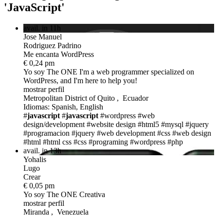
'JavaScript'
avail. in 11h
Jose Manuel
Rodriguez Padrino
Me encanta WordPress
€ 0,24 pm
Yo soy The ONE
I'm a web programmer specialized on
WordPress, and I'm here to help you!
mostrar perfil
Metropolitan District of Quito , Ecuador
Idiomas: Spanish, English
#
javascript
#
javascript
#wordpress
#web
design/development
#website design
#html5
#mysql
#jquery
#programacion
#jquery
#web development
#css
#web design
#html
#html css
#css
#programing
#wordpress
#php
avail. in 13h
Yohalis
Lugo
Crear
€ 0,05 pm
Yo soy The ONE
Creativa
mostrar perfil
Miranda , Venezuela