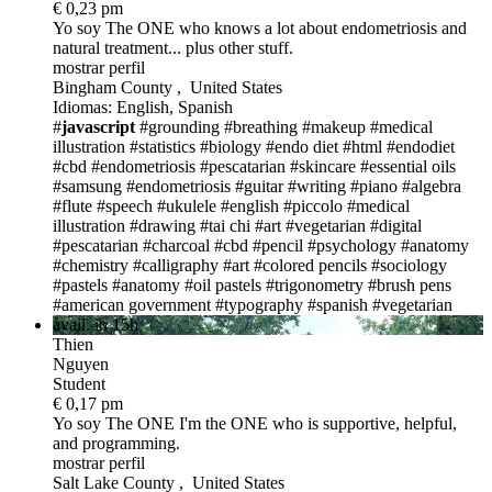
€ 0,23 pm
Yo soy The ONE
who knows a lot about endometriosis and
natural treatment... plus other stuff.
mostrar perfil
Bingham County , United States
Idiomas: English, Spanish
#
javascript
#grounding
#breathing
#makeup
#medical
illustration
#statistics
#biology
#endo diet
#html
#endodiet
#cbd
#endometriosis
#pescatarian
#skincare
#essential oils
#samsung
#endometriosis
#guitar
#writing
#piano
#algebra
#flute
#speech
#ukulele
#english
#piccolo
#medical
illustration
#drawing
#tai chi
#art
#vegetarian
#digital
#pescatarian
#charcoal
#cbd
#pencil
#psychology
#anatomy
#chemistry
#calligraphy
#art
#colored pencils
#sociology
#pastels
#anatomy
#oil pastels
#trigonometry
#brush pens
#american government
#typography
#spanish
#vegetarian
avail. in 15h
Thien
Nguyen
Student
€ 0,17 pm
Yo soy The ONE
I'm the ONE who is supportive, helpful,
and programming.
mostrar perfil
Salt Lake County , United States