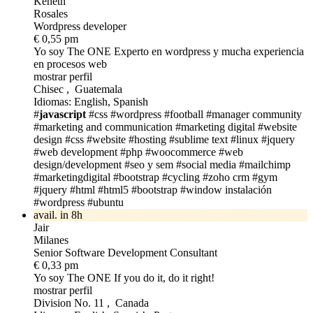
Keneth
Rosales
Wordpress developer
€ 0,55 pm
Yo soy The ONE
Experto en wordpress y mucha experiencia
en procesos web
mostrar perfil
Chisec , Guatemala
Idiomas: English, Spanish
#
javascript
#css
#wordpress
#football
#manager community
#marketing and communication
#marketing digital
#website
design
#css
#website
#hosting
#sublime text
#linux
#jquery
#web development
#php
#woocommerce
#web
design/development
#seo y sem
#social media
#mailchimp
#marketingdigital
#bootstrap
#cycling
#zoho crm
#gym
#jquery
#html
#html5
#bootstrap
#window instalación
#wordpress
#ubuntu
avail. in 8h
Jair
Milanes
Senior Software Development Consultant
€ 0,33 pm
Yo soy The ONE
If you do it, do it right!
mostrar perfil
Division No. 11 , Canada