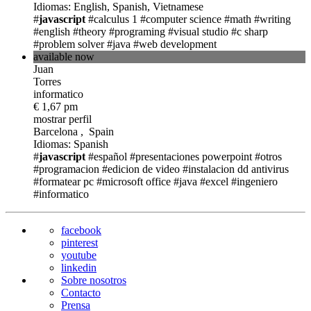
Idiomas: English, Spanish, Vietnamese
#
javascript
#calculus 1
#computer science
#math
#writing
#english
#theory
#programing
#visual studio
#c sharp
#problem solver
#java
#web development
available now
Juan
Torres
informatico
€ 1,67 pm
mostrar perfil
Barcelona , Spain
Idiomas: Spanish
#
javascript
#español
#presentaciones powerpoint
#otros
#programacion
#edicion de video
#instalacion dd antivirus
#formatear pc
#microsoft office
#java
#excel
#ingeniero
#informatico
facebook
pinterest
youtube
linkedin
Sobre nosotros
Contacto
Prensa