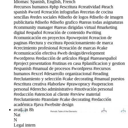
Idiomas: Spanish, English, French
#recursos humanos
#php
#escritura
#creatividad
#teach
spanish
#word
#creación infografias
#recetas de cocina
sencillas
#redes sociales
#diseño de logos
#diseño de imagen
publicitaria
#diseño
#diseño grafico
#tareas todas asignaturas
#community manager
#tareas dirigidas virtual
#marketing
digital
#español
#creación de contenido
#writing
#comunicación en proyectos
#powepoint
#creacion de
paginas
#lectura y escritura
#posicionamiento de marca
#crecimiento profesional
#creación de marcas
#cake
#comunicación efectiva
#web design/development
#wordpress
#redacción de artículos
#legal
#tareasespañol
#project presentation
#rutinas en casa
#planificacion y gestion
#espanish
#manual de procesos
#wordpress
#recursos
humanos
#excel
#desarrollo organizacional
#reading
#reclutamiento y selección
#cake decorating
#manual puestos
#escritura creativa
#laborlaw #prawopracy
#superacion
personal
#derecho administrativo
#motivación personal
#redacción
#atencion al cliente
#review material
#reclutamiento
#translate
#cake decorating
#redacción
académica
#java
#website design
avail. in 8h
Nat
N
Legal intern