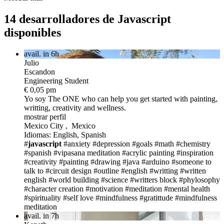
14 desarrolladores de Javascript
disponibles
avail. in 6h
Julio
Escandon
Engineering Student
€ 0,05 pm
Yo soy The ONE
who can help you get started with painting,
writting, creativity and wellness.
mostrar perfil
Mexico City , Mexico
Idiomas: English, Spanish
#
javascript
#anxiety
#depression
#goals
#math
#chemistry
#spanish
#vipasana meditation
#acrylic painting
#inspiration
#creativity
#painting
#drawing
#java
#arduino
#someone to
talk to
#circuit design
#outline
#english
#writting
#written
english
#world building
#science
#writters block
#phylosophy
#character creation
#motivation
#meditation
#mental health
#spirituality
#self love
#mindfulness
#gratittude
#mindfulness
meditation
avail. in 7h