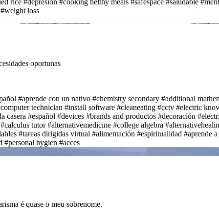
ied rice
#depresion
#cooking helthy meals
#safespace
#saludable
#ment
#weight loss
ecesidades oportunas
spañol
#aprende con un nativo
#chemistry secondary
#additional mathe
computer technician
#install software
#cleaneating
#cctv
#electric kno
a casera
#español
#devices
#brands and productos
#decoración
#electr
#calculus tutor
#alternativemedicine
#college algebra
#alternativeheali
ables
#tareas dirigidas virtual
#alimentación
#espiritualidad
#aprende a
d
#personal hygien
#acces
Carisma é quase o meu sobrenome.