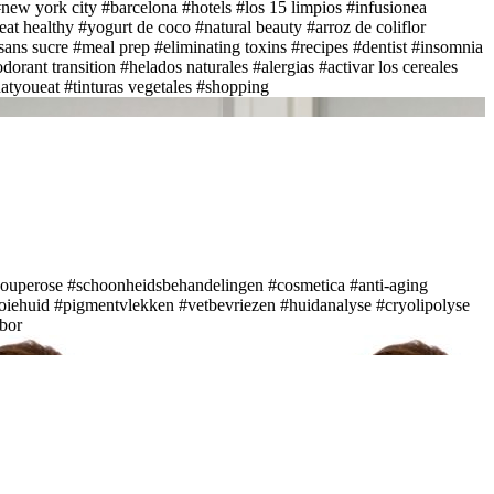
new york city
#barcelona
#hotels
#los 15 limpios
#infusionea
eat healthy
#yogurt de coco
#natural beauty
#arroz de coliflor
sans sucre
#meal prep
#eliminating toxins
#recipes
#dentist
#insomnia
dorant transition
#helados naturales
#alergias
#activar los cereales
atyoueat
#tinturas vegetales
#shopping
ouperose
#schoonheidsbehandelingen
#cosmetica
#anti-aging
iehuid
#pigmentvlekken
#vetbevriezen
#huidanalyse
#cryolipolyse
bor