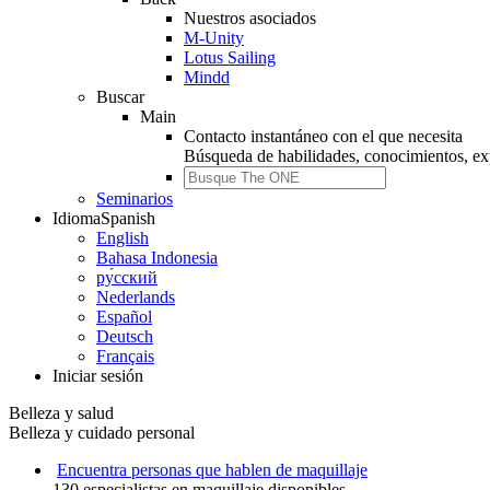
Nuestros asociados
M-Unity
Lotus Sailing
Mindd
Buscar
Main
Contacto instantáneo con el que necesita
Búsqueda de
habilidades, conocimientos, ex
Seminarios
Idioma
Spanish
English
Bahasa Indonesia
ру́сский
Nederlands
Español
Deutsch
Français
Iniciar sesión
Belleza y salud
Belleza y cuidado personal
Encuentra personas que hablen de maquillaje
130 especialistas en maquillaje disponibles