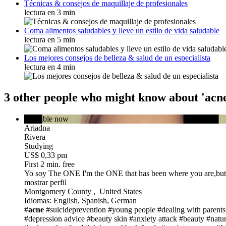
Técnicas & consejos de maquillaje de profesionales
lectura en 3 min
Coma alimentos saludables y lleve un estilo de vida saludable
lectura en 5 min
Los mejores consejos de belleza & salud de un especialista
lectura en 4 min
3 other people who might know about 'acn
available now
Ariadna
Rivera
Studying
US$ 0,33 pm
First 2 min. free
Yo soy The ONE
I'm the ONE that has been where you are,but 
mostrar perfil
Montgomery County , United States
Idiomas: English, Spanish, German
#
acne
#suicideprevention
#young people
#dealing with parents
#depression advice
#beauty skin
#anxiety attack
#beauty #natur