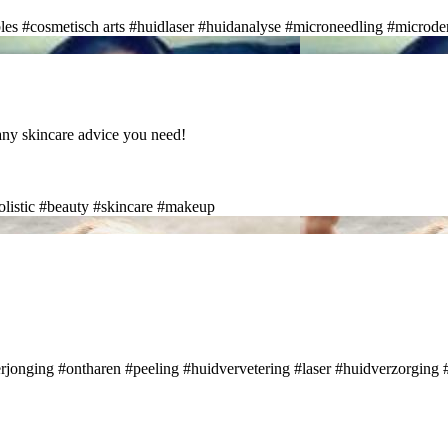
les
#cosmetisch arts
#huidlaser
#huidanalyse
#microneedling
#microde
any skincare advice you need!
listic
#beauty
#skincare
#makeup
rjonging
#ontharen
#peeling
#huidvervetering
#laser
#huidverzorging