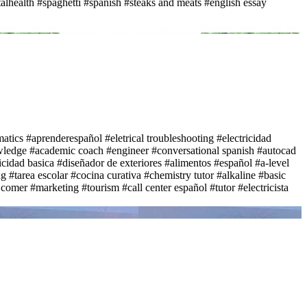
alhealth
#spaghetti
#spanish
#steaks and meats
#english essay
matics
#aprenderespañol
#eletrical troubleshooting
#electricidad
wledge
#academic coach
#engineer
#conversational spanish
#autocad
icidad basica
#diseñador de exteriores
#alimentos
#español
#a-level
ng
#tarea escolar
#cocina curativa
#chemistry tutor
#alkaline
#basic
 comer
#marketing
#tourism
#call center español
#tutor
#electricista