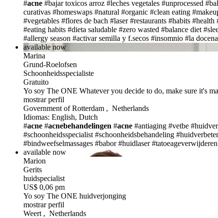
#
acne
#bajar toxicos arroz
#leches vegetales
#unprocessed
#bal
curativas
#homeswaps
#natural
#organic
#clean eating
#makeu
#vegetables
#flores de bach
#laser
#restaurants
#habits
#health
#eating habits
#dieta saludable
#zero wasted
#balance diet
#sle
#allergy season
#activar semilla y f.secos
#insomnio
#la docena
available now
Marina
Grund-Roelofsen
Schoonheidsspecialiste
Gratuito
Yo soy The ONE
Whatever you decide to do, make sure it's m
mostrar perfil
Government of Rotterdam , Netherlands
Idiomas: English, Dutch
#
acne
#
acnebehandelingen
#
acne
#antiaging
#vetbe
#huidver
#schoonheidsspecialist
#schoonheidsbehandeling
#huidverbete
#bindweefselmassages
#babor
#huidlaser
#tatoeageverwijderen
available now
Marion
Gerits
huidspecialist
US$ 0,06 pm
Yo soy The ONE
huidverjonging
mostrar perfil
Weert , Netherlands