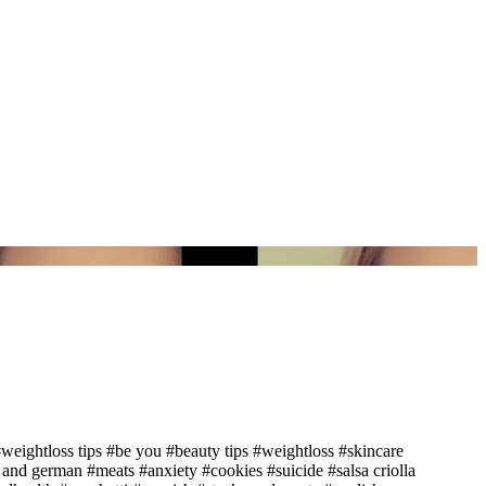
weightloss tips
#be you
#beauty tips
#weightloss
#skincare
 and german
#meats
#anxiety
#cookies
#suicide
#salsa criolla