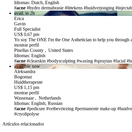
Idiomas: Dutch, English
#
acne
#hydro dermabrasie
#littekens
#huidverjonging
#injectab
avail. in 2h
Erica
Gavin
Full Specialist
US$ 0,67 pm
Yo soy The ONE
I'm the One Asthetician to help you through 
mostrar perfil
Pinellas County , United States
Idiomas: English
#
acne
#clearskin
#bodysculpting
#waxing
#spraytan
#facial
#ho
available now
Aleksandra
Bogomaz
Huidtherapeute
US$ 1,15 pm
mostrar perfil
Wassenaar , Netherlands
Idiomas: English, Russian
#
acne
#pedicure
#vetbevriezing
#permanente make-up
#huidve
#cryolipolyse
Artículos relacionados