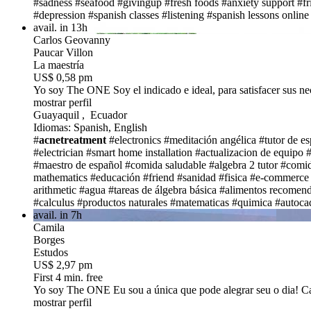
#sadness
#seafood
#givingup
#fresh foods
#anxiety support
#fr
#depression
#spanish classes
#listening
#spanish lessons online
avail. in 13h
Carlos Geovanny
Paucar Villon
La maestría
US$ 0,58 pm
Yo soy The ONE
Soy el indicado e ideal, para satisfacer sus n
mostrar perfil
Guayaquil , Ecuador
Idiomas: Spanish, English
#
acnetreatment
#electronics
#meditación angélica
#tutor de e
#electrician
#smart home installation
#actualizacion de equipo
#
#maestro de español
#comida saludable
#algebra 2 tutor
#comid
mathematics
#educación
#friend
#sanidad
#fisica
#e-commerce
arithmetic
#agua
#tareas de álgebra básica
#alimentos recomend
#calculus
#productos naturales
#matematicas
#quimica
#autoca
avail. in 7h
Camila
Borges
Estudos
US$ 2,97 pm
First 4 min. free
Yo soy The ONE
Eu sou a única que pode alegrar seu o dia! 
mostrar perfil