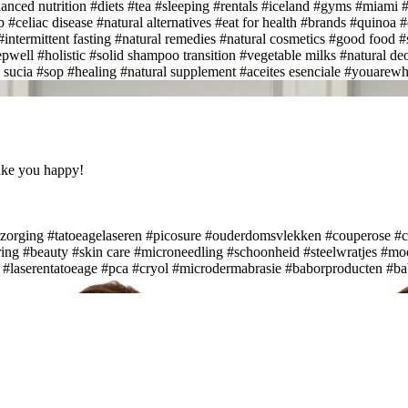
anced nutrition
#diets
#tea
#sleeping
#rentals
#iceland
#gyms
#miami
#
p
#celiac disease
#natural alternatives
#eat for health
#brands
#quinoa
#
#intermittent fasting
#natural remedies
#natural cosmetics
#good food
#
epwell
#holistic
#solid shampoo transition
#vegetable milks
#natural deo
 sucia
#sop
#healing
#natural supplement
#aceites esenciale
#youarewh
ake you happy!
zorging
#tatoeagelaseren
#picosure
#ouderdomsvlekken
#couperose
#c
ring
#beauty
#skin care
#microneedling
#schoonheid
#steelwratjes
#moo
#laserentatoeage
#pca
#cryol
#microdermabrasie
#baborproducten
#ba