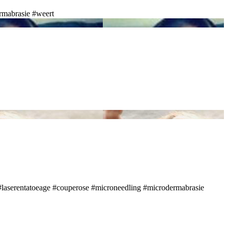
rmabrasie
#weert
#laserentatoeage
#couperose
#microneedling
#microdermabrasie