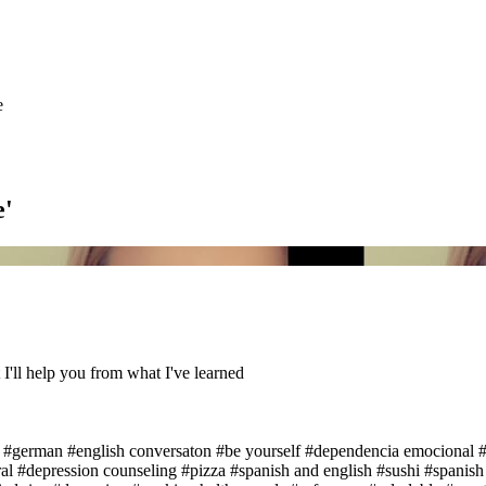
e'
I'll help you from what I've learned
#german
#english conversaton
#be yourself
#dependencia emocional
#
al
#depression counseling
#pizza
#spanish and english
#sushi
#spanish