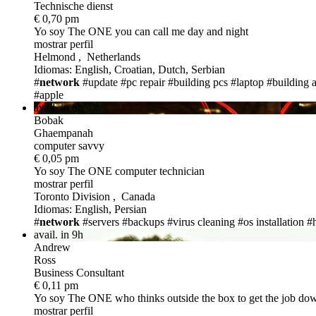
Technische dienst
€ 0,70 pm
Yo soy The ONE
you can call me day and night
mostrar perfil
Helmond , Netherlands
Idiomas: English, Croatian, Dutch, Serbian
#
network
#update
#pc repair
#building pcs
#laptop
#building 
#apple
avail. in 8h
Bobak
Ghaempanah
computer savvy
€ 0,05 pm
Yo soy The ONE
computer technician
mostrar perfil
Toronto Division , Canada
Idiomas: English, Persian
#
network
#servers
#backups
#virus cleaning
#os installation
#
avail. in 9h
Andrew
Ross
Business Consultant
€ 0,11 pm
Yo soy The ONE
who thinks outside the box to get the job do
mostrar perfil