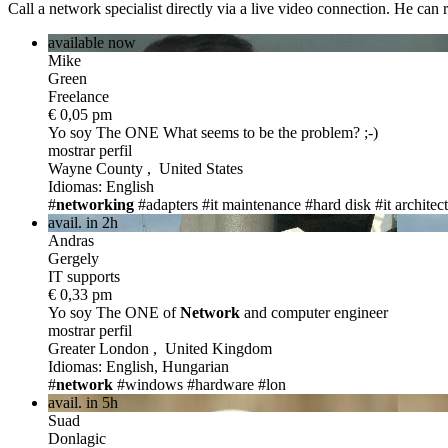
Call a network specialist directly via a live video connection. He can 
available now
Mike
Green
Freelance
€ 0,05 pm
Yo soy The ONE
What seems to be the problem? ;-)
mostrar perfil
Wayne County , United States
Idiomas: English
#
networking
#adapters
#it maintenance
#hard disk
#it architec
avail. in 2h
Andras
Gergely
IT supports
€ 0,33 pm
Yo soy The ONE
of
Network
and computer engineer
mostrar perfil
Greater London , United Kingdom
Idiomas: English, Hungarian
#
network
#windows
#hardware
#lon
avail. in 5h
Suad
Donlagic