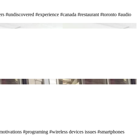
ers
#undiscovered
#experience
#canada
#restaurant
#toronto
#audio
motivations
#programing
#wireless devices issues
#smartphones