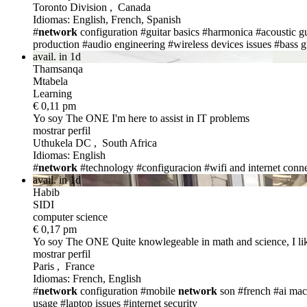
Toronto Division , Canada
Idiomas: English, French, Spanish
#
network
configuration
#guitar basics
#harmonica
#acoustic gu
production
#audio engineering
#wireless devices issues
#bass g
avail. in 1d
Thamsanqa
Mtabela
Learning
€ 0,11 pm
Yo soy The ONE
I'm here to assist in IT problems
mostrar perfil
Uthukela DC , South Africa
Idiomas: English
#
network
#technology
#configuracion
#wifi and internet conn
avail. in 1d
Habib
SIDI
computer science
€ 0,17 pm
Yo soy The ONE
Quite knowlegeable in math and science, I like
mostrar perfil
Paris , France
Idiomas: French, English
#
network
configuration
#mobile
network
son
#french
#ai mac
usage
#laptop issues
#internet security