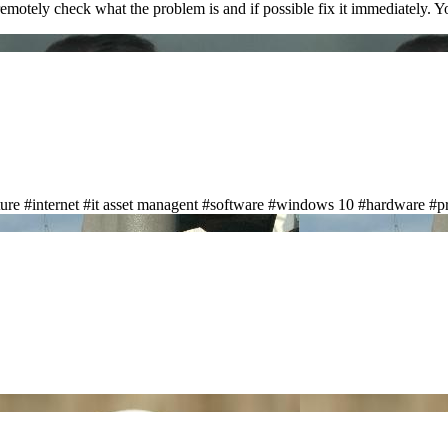
remotely check what the problem is and if possible fix it immediately. Yo
ture
#internet
#it asset managent
#software
#windows 10
#hardware
#pr