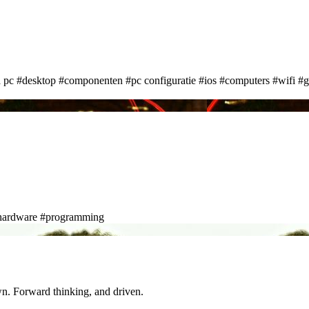
a pc
#desktop
#componenten
#pc configuratie
#ios
#computers
#wifi
#g
hardware
#programming
wn. Forward thinking, and driven.