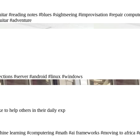
itar
#reading notes
#blues
#sightseeing
#improvisation
#repair comput
uitar
#adventure
ections
#server
#android
#linux
#windows
 to help others in their daily exp
hine learning
#computering
#math
#ai frameworks
#moving to africa
#