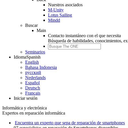
Nuestros asociados
M-Unity
Lotus Sailing
Mindd
Buscar
Main
Contacto instantáneo con el que necesita
Búsqueda de
habilidades, conocimientos, ex
Seminarios
Idioma
Spanish
English
Bahasa Indonesia
ру́сский
Nederlands
Español
Deutsch
Français
Iniciar sesión
Informática y electrónica
Expertos en reparación informática
Encuentra un experto que sepa de reparación de smartphones
97 especialistas en reparación de Smartphones disponibles