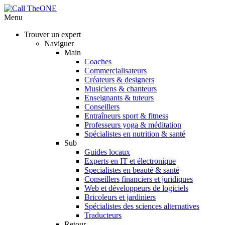
Menu
Trouver un expert
Naviguer
Main
Coaches
Commercialisateurs
Créateurs & designers
Musiciens & chanteurs
Enseignants & tuteurs
Conseillers
Entraîneurs sport & fitness
Professeurs yoga & méditation
Spécialistes en nutrition & santé
Sub
Guides locaux
Experts en IT et électronique
Specialistes en beauté & santé
Conseillers financiers et juridiques
Web et développeurs de logiciels
Bricoleurs et jardiniers
Spécialistes des sciences alternatives
Traducteurs
Retour