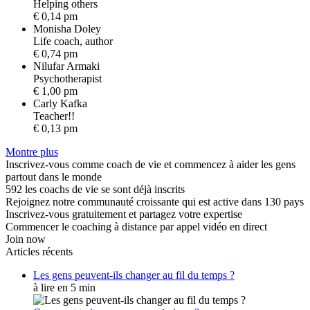
H
e
l
p
i
n
g
o
t
h
e
r
s
€ 0,14 pm
Monisha Doley
L
i
f
e
c
o
a
c
h
,
a
u
t
h
o
r
€ 0,74 pm
Nilufar Armaki
P
s
y
c
h
o
t
h
e
r
a
p
i
s
t
€ 1,00 pm
Carly Kafka
T
e
a
c
h
e
r
!
!
€ 0,13 pm
Montre plus
Inscrivez-vous comme coach de vie et commencez à aider les gens
partout dans le monde
592 les coachs de vie se sont déjà inscrits
Rejoignez notre communauté croissante qui est active dans 130 pays
Inscrivez-vous gratuitement et partagez votre expertise
Commencer le coaching à distance par appel vidéo en direct
Join now
Articles récents
Les gens peuvent-ils changer au fil du temps ?
à lire en 5 min