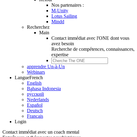
Nos partenaires :
M-Unity
Lotus Sailing
Mindd
Recherchez
Main
Contact immédiat avec l'ONE dont vous
avez besoin
Recherche de
compétences, connaissances,
expertise
apprendre Un-à-Un
Webinars
Langue
French
English
Bahasa Indonesia
ру́сский
Nederlands
Español
Deutsch
Français
Login
Contact immédiat avec un coach mental