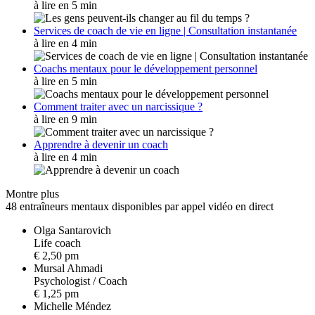
à lire en 5 min
Services de coach de vie en ligne | Consultation instantanée
à lire en 4 min
Coachs mentaux pour le développement personnel
à lire en 5 min
Comment traiter avec un narcissique ?
à lire en 9 min
Apprendre à devenir un coach
à lire en 4 min
Montre plus
48 entraîneurs mentaux disponibles par appel vidéo en direct
Olga Santarovich
L
i
f
e
c
o
a
c
h
€ 2,50 pm
Mursal Ahmadi
P
s
y
c
h
o
l
o
g
i
s
t
/
C
o
a
c
h
€ 1,25 pm
Michelle Méndez