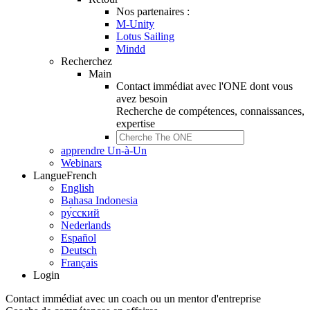
Nos partenaires :
M-Unity
Lotus Sailing
Mindd
Recherchez
Main
Contact immédiat avec l'ONE dont vous
avez besoin
Recherche de
compétences, connaissances,
expertise
apprendre Un-à-Un
Webinars
Langue
French
English
Bahasa Indonesia
ру́сский
Nederlands
Español
Deutsch
Français
Login
Contact immédiat avec un coach ou un mentor d'entreprise