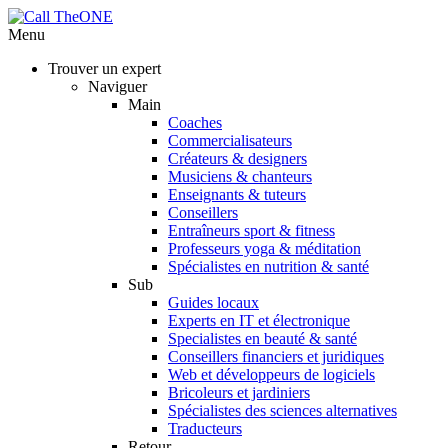
Menu
Trouver un expert
Naviguer
Main
Coaches
Commercialisateurs
Créateurs & designers
Musiciens & chanteurs
Enseignants & tuteurs
Conseillers
Entraîneurs sport & fitness
Professeurs yoga & méditation
Spécialistes en nutrition & santé
Sub
Guides locaux
Experts en IT et électronique
Specialistes en beauté & santé
Conseillers financiers et juridiques
Web et développeurs de logiciels
Bricoleurs et jardiniers
Spécialistes des sciences alternatives
Traducteurs
Retour