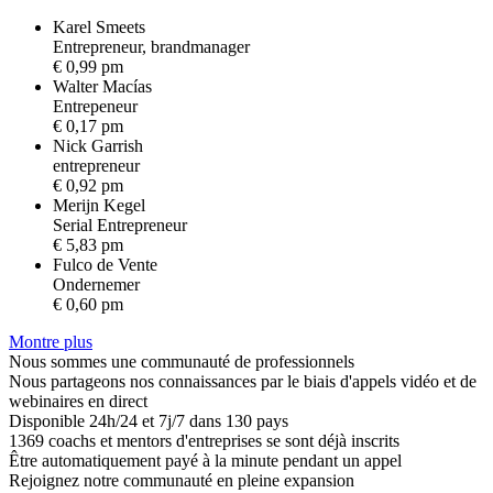
Karel Smeets
E
n
t
r
e
p
r
e
n
e
u
r
,
b
r
a
n
d
m
a
n
a
g
e
r
€ 0,99 pm
Walter Macías
E
n
t
r
e
p
e
n
e
u
r
€ 0,17 pm
Nick Garrish
e
n
t
r
e
p
r
e
n
e
u
r
€ 0,92 pm
Merijn Kegel
S
e
r
i
a
l
E
n
t
r
e
p
r
e
n
e
u
r
€ 5,83 pm
Fulco de Vente
O
n
d
e
r
n
e
m
e
r
€ 0,60 pm
Montre plus
Nous sommes une communauté de professionnels
Nous partageons nos connaissances par le biais d'appels vidéo et de
webinaires en direct
Disponible 24h/24 et 7j/7 dans 130 pays
1369 coachs et mentors d'entreprises se sont déjà inscrits
Être automatiquement payé à la minute pendant un appel
Rejoignez notre communauté en pleine expansion