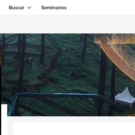
Buscar
Seminarios
Contacto instantáneo con el que necesita
Gente local
Búsqueda de
habilidades, conocimientos, experiencia
zadores
Expertos en Informática &
Electrónica
& diseñadores
Especialistas Salud & Belleza
ocina & barbacoa
Asesores financieros & jurídico
 & tutores
Web & software developers
es
Profesionales de la construcció
es deportivos & fitness
Jardineros
 yoga & meditación
Especialistas en ciencias
alternativas
es de alimentos &