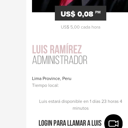
salud
US$ 0,08
PM
US$ 5,00 cada hora
Luis Ramírez
Administrador
Lima Province, Peru
Tiempo local:
Luis estará disponible en 1 días 23 horas 4
minutos
Login para llamar a Luis