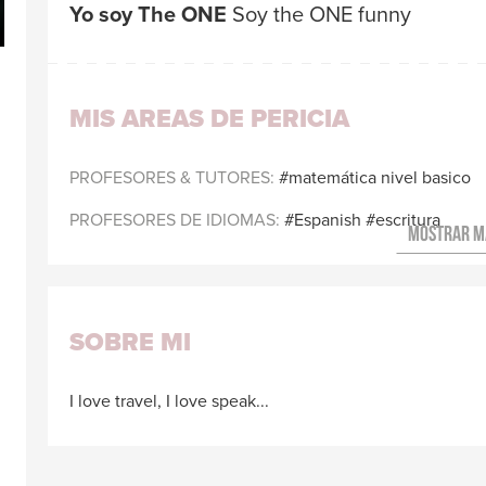
Yo soy The ONE
Soy the ONE funny
Traductores
MIS AREAS DE PERICIA
PROFESORES & TUTORES
matemática nivel basico
PROFESORES DE IDIOMAS
Espanish
escritura
SOBRE MI
I love travel, I love speak...