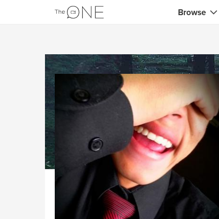
Browse
Coaches
Comerciali
Creativos 
Maestros c
Profesores
Consultor
Entrenador
Profesores
Entrenador