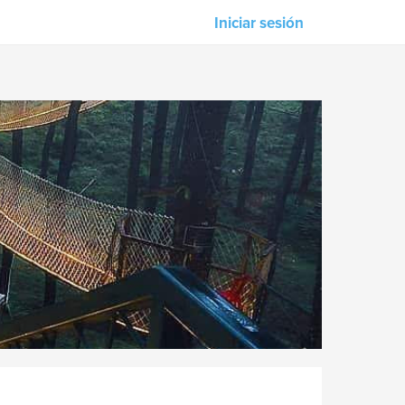
Iniciar sesión
Nuestros asociados
Strife Magazine
M-Unity
Lotus Sailing
s
Mindd
n &