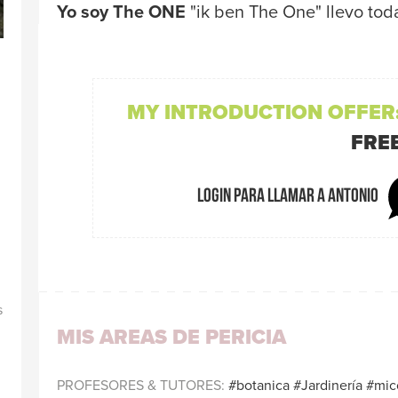
Yo soy The ONE
"ik ben The One" llevo tod
Traductores
MY INTRODUCTION OFFER
FRE
Login para llamar a Antonio
s
MIS AREAS DE PERICIA
PROFESORES & TUTORES
botanica
Jardinería
mic