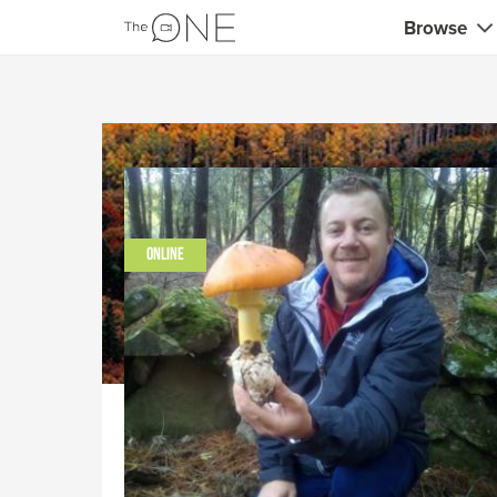
Browse
Coaches
Comerciali
Creativos 
Maestros c
ONLINE
Profesores
Consultor
Entrenador
Profesores
Entrenador