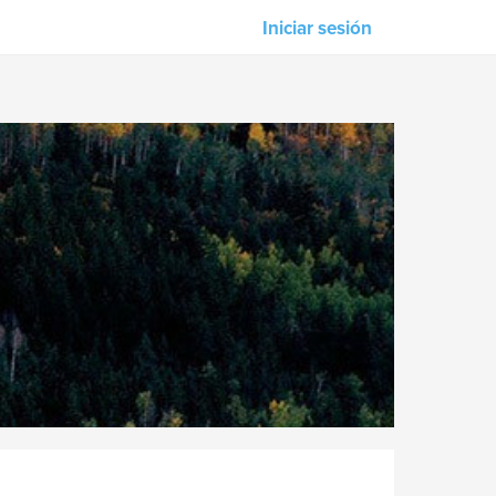
Iniciar sesión
Nuestros asociados
M-Unity
Lotus Sailing
Mindd
s
n &