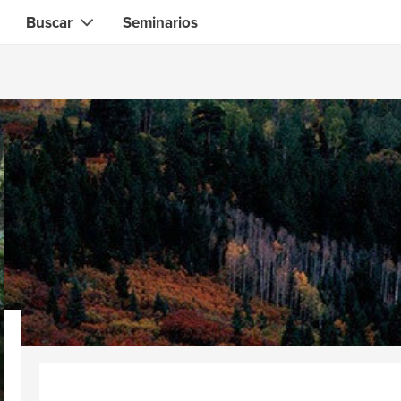
Buscar
Seminarios
Contacto instantáneo con el que necesita
Gente local
Búsqueda de
habilidades, conocimientos, experiencia
zadores
Expertos en Informática &
Electrónica
& diseñadores
Especialistas Salud & Belleza
ocina & barbacoa
Asesores financieros & jurídico
 & tutores
Web & software developers
es
Profesionales de la construcció
es deportivos & fitness
Jardineros
 yoga & meditación
Especialistas en ciencias
alternativas
es de alimentos &