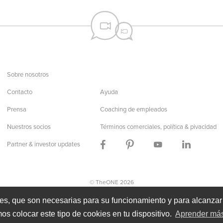
Sobre nosotros
Contacto
Ayuda
Prensa
Coaching de empleados
Nuestros socios
Términos comerciales, política & pivacidad
Partner & investor updates
© TheONE 2026
Dutch
English
French
German
Indonesian
Russi
e en
ies, que son necesarias para su funcionamiento y para alcanzar l
os colocar este tipo de cookies en tu dispositivo.
Aprender má