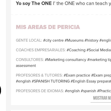
Yo soy The ONE
I' the ONE who can teach y
Traductores
MIS AREAS DE PERICIA
GENTE LOCAL
city centre
Museums
history
engli
COACHES EMPRESARIALES
Coaching
Social Medi
CONSULTORES
Marketing consultancy
marketing ti
assessment
PROFESORES & TUTORES
Exam practice
Exam prep
english
SPANISH TUTORING
English Essay prepara
PROFESORES DE IDIOMAS
english
spanish
Practi