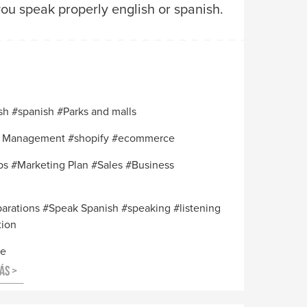
ou speak properly english or spanish.
sh
spanish
Parks and malls
a Management
shopify #ecommerce
ps
Marketing Plan
Sales
Business
arations
Speak Spanish
speaking
listening
tion
ce