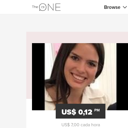
Browse
Coaches
Comerciali
Creativos 
Maestros c
Profesores
Consultor
Entrenador
US$ 0,12
Profesores
PM
Entrenador
US$ 7,00 cada hora