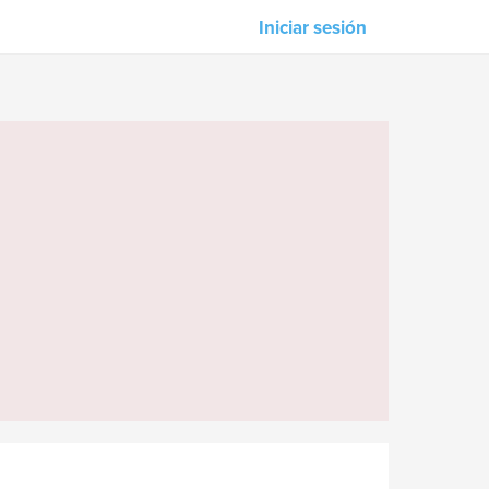
Iniciar sesión
Nuestros asociados
M-Unity
Lotus Sailing
Mindd
s
n &