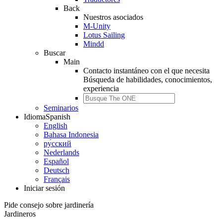
Back
Nuestros asociados
M-Unity
Lotus Sailing
Mindd
Buscar
Main
Contacto instantáneo con el que necesita
Búsqueda de
habilidades, conocimientos,
experiencia
Seminarios
Idioma
Spanish
English
Bahasa Indonesia
ру́сский
Nederlands
Español
Deutsch
Français
Iniciar sesión
Pide consejo sobre jardinería
Jardineros