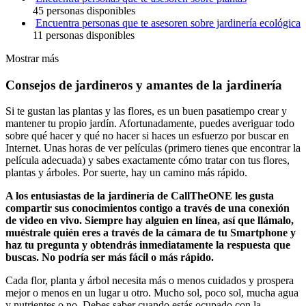
45 personas disponibles
Encuentra personas que te asesoren sobre jardinería ecológica
11 personas disponibles
Mostrar más
Consejos de jardineros y amantes de la jardinería
Si te gustan las plantas y las flores, es un buen pasatiempo crear y
mantener tu propio jardín. Afortunadamente, puedes averiguar todo
sobre qué hacer y qué no hacer si haces un esfuerzo por buscar en
Internet. Unas horas de ver películas (primero tienes que encontrar la
película adecuada) y sabes exactamente cómo tratar con tus flores,
plantas y árboles. Por suerte, hay un camino más rápido.
A los entusiastas de la jardinería de CallTheONE les gusta
compartir sus conocimientos contigo a través de una conexión
de video en vivo. Siempre hay alguien en línea, así que llámalo,
muéstrale quién eres a través de la cámara de tu Smartphone y
haz tu pregunta y obtendrás inmediatamente la respuesta que
buscas. No podría ser más fácil o más rápido.
Cada flor, planta y árbol necesita más o menos cuidados y prospera
mejor o menos en un lugar u otro. Mucho sol, poco sol, mucha agua
y nutrientes o no. Debes saber cuando estás ocupado con la