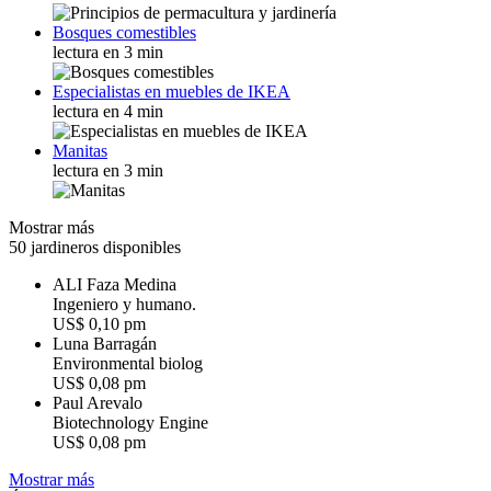
Bosques comestibles
lectura en 3 min
Especialistas en muebles de IKEA
lectura en 4 min
Manitas
lectura en 3 min
Mostrar más
50 jardineros disponibles
ALI Faza Medina
I
n
g
e
n
i
e
r
o
y
h
u
m
a
n
o
.
US$ 0,10 pm
Luna Barragán
E
n
v
i
r
o
n
m
e
n
t
a
l
b
i
o
l
o
g
US$ 0,08 pm
Paul Arevalo
B
i
o
t
e
c
h
n
o
l
o
g
y
E
n
g
i
n
e
US$ 0,08 pm
Mostrar más