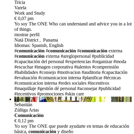
Tricia
Varela
Work and Study
€ 0,07 pm
Yo soy The ONE
Who can understand and advice you in a lot
of things.
mostrar perfil
Natá District , Panama
Idiomas: Spanish, English
#
comunicación
#
comunicación
#
comunicación
externa
#
comunicación
externa
#areglopersonal
#publicidad
#capacitación del personal
#experiencias
#organizar
#moda
#escuchar
#imagen corporativa
#talentos
#comprensión
#habilidades
#consejo
#motivacion
#auditoria
#capacitación
#evaluación
#comunicacion interna
#planificar
#técnicas
#comunicacion interna
#redes sociales
#incentivos
#maquillaje
#gestión dé personal
#aconsejar
#publicidad
#incentivos
#promociones
#skin care
avail. in 7h
Sebastián
Zúñiga Arias
Comunicación
€ 0,12 pm
Yo soy The ONE
que puede ayudarte en temas de educación
básica,
comunicación
y diseño