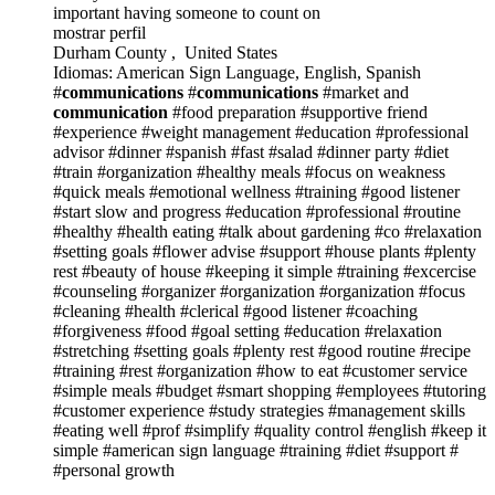
important having someone to count on
mostrar perfil
Durham County , United States
Idiomas: American Sign Language, English, Spanish
#
communications
#
communications
#market and
communication
#food preparation
#supportive friend
#experience
#weight management
#education
#professional
advisor
#dinner
#spanish
#fast
#salad
#dinner party
#diet
#train
#organization
#healthy meals
#focus on weakness
#quick meals
#emotional wellness
#training
#good listener
#start slow and progress
#education
#professional
#routine
#healthy
#health eating
#talk about gardening
#co
#relaxation
#setting goals
#flower advise
#support
#house plants
#plenty
rest
#beauty of house
#keeping it simple
#training
#excercise
#counseling
#organizer
#organization
#organization
#focus
#cleaning
#health
#clerical
#good listener
#coaching
#forgiveness
#food
#goal setting
#education
#relaxation
#stretching
#setting goals
#plenty rest
#good routine
#recipe
#training
#rest
#organization
#how to eat
#customer service
#simple meals
#budget
#smart shopping
#employees
#tutoring
#customer experience
#study strategies
#management skills
#eating well
#prof
#simplify
#quality control
#english
#keep it
simple
#american sign language
#training
#diet
#support
#
#personal growth