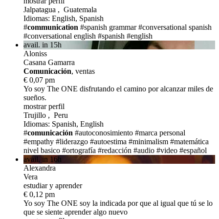
mostrar perfil
Jalpatagua , Guatemala
Idiomas: English, Spanish
#
communication
#spanish grammar
#conversational spanish
#conversational english
#spanish
#english
avail. in 15h
Aloniss
Casana Gamarra
Comunicación
, ventas
€ 0,07 pm
Yo soy The ONE
disfrutando el camino por alcanzar miles de
sueños.
mostrar perfil
Trujillo , Peru
Idiomas: Spanish, English
#
comunicación
#autoconosimiento
#marca personal
#empathy
#liderazgo
#autoestima
#minimalism
#matemática
nivel basico
#ortografía
#redacción
#audio
#video
#español
avail. in 16h
Alexandra
Vera
estudiar y aprender
€ 0,12 pm
Yo soy The ONE
soy la indicada por que al igual que tú se lo
que se siente aprender algo nuevo