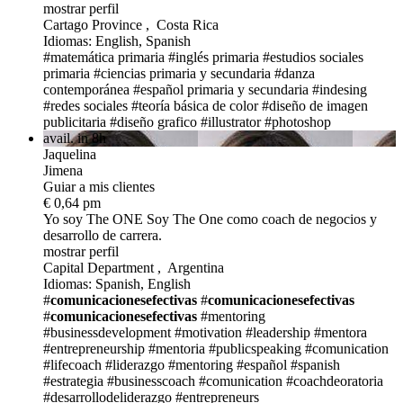
mostrar perfil
Cartago Province , Costa Rica
Idiomas: English, Spanish
#matemática primaria
#inglés primaria
#estudios sociales
primaria
#ciencias primaria y secundaria
#danza
contemporánea
#español primaria y secundaria
#indesing
#redes sociales
#teoría básica de color
#diseño de imagen
publicitaria
#diseño grafico
#illustrator
#photoshop
avail. in 8h
Jaquelina
Jimena
Guiar a mis clientes
€ 0,64 pm
Yo soy The ONE
Soy The One como coach de negocios y
desarrollo de carrera.
mostrar perfil
Capital Department , Argentina
Idiomas: Spanish, English
#
comunicacionesefectivas
#
comunicacionesefectivas
#
comunicacionesefectivas
#mentoring
#businessdevelopment
#motivation
#leadership
#mentora
#entrepreneurship
#mentoria
#publicspeaking
#comunication
#lifecoach
#liderazgo
#mentoring
#español
#spanish
#estrategia
#businesscoach
#comunication
#coachdeoratoria
#desarrollodeliderazgo
#entrepreneurs