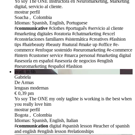
Yo soy The ONE
Instructora en Neuromarketing, Marketing
digital, servicio al cliente.
mostrar perfil
Soacha , Colombia
Idiomas: Spanish, English, Portuguese
#
communicative
#clothes
#português
#servicio al cliente
#marketing digitales
#oratoria
#chatmarketing
#excel
#constelaciones familiares
#sistemática
#creatives
#fashion
tips
#hairbeauty
#beauty #natural
#make up
#office
#e-
commerce
#enfoque sostenido
#neuromarketing
#e-commerce
#intern
#customer service
#marca personal
#marketing digital
#asesoría en español
#asesoria de negocios
#english
#neuromarketing
#español
#fashion
avail. in 6h
Gabriela
De Armas
lenguas modernas
€ 0,39 pm
Yo soy The ONE
my only tagline is working is the best when
you really love him
mostrar perfil
Bogota , Colombia
Idiomas: Spanish, English, Italian
#
communication
digital
#spanish lesson
#teacher of spanish
and english
#english lesson
#relationships