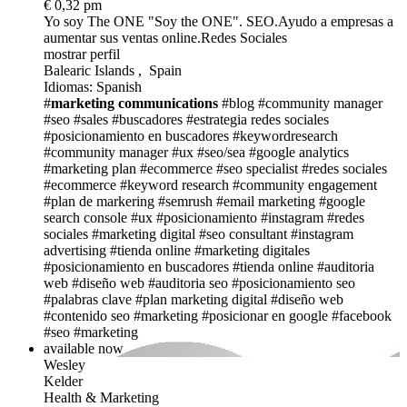
€ 0,32 pm
Yo soy The ONE
"Soy the ONE". SEO.Ayudo a empresas a
aumentar sus ventas online.Redes Sociales
mostrar perfil
Balearic Islands , Spain
Idiomas: Spanish
#
marketing
communications
#blog
#community manager
#seo
#sales
#buscadores
#estrategia redes sociales
#posicionamiento en buscadores
#keywordresearch
#community manager
#ux
#seo/sea
#google analytics
#marketing plan
#ecommerce
#seo specialist
#redes sociales
#ecommerce
#keyword research
#community engagement
#plan de markering
#semrush
#email marketing
#google
search console
#ux
#posicionamiento
#instagram
#redes
sociales
#marketing digital
#seo consultant
#instagram
advertising
#tienda online
#marketing digitales
#posicionamiento en buscadores
#tienda online
#auditoria
web
#diseño web
#auditoria seo
#posicionamiento seo
#palabras clave
#plan marketing digital
#diseño web
#contenido seo
#marketing
#posicionar en google
#facebook
#seo
#marketing
available now
Wesley
Kelder
Health & Marketing