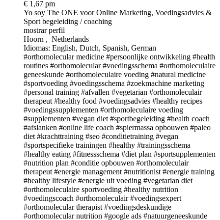
€ 1,67 pm
Yo soy The ONE
voor Online Marketing, Voedingsadvies &
Sport begeleiding / coaching
mostrar perfil
Hoorn , Netherlands
Idiomas: English, Dutch, Spanish, German
#orthomolecular medicine
#persoonlijke ontwikkeling
#health
routines
#orthomolecular
#voedingsschema
#orthomoleculaire
geneeskunde
#orthomoleculaire voeding
#natural medicine
#sportvoeding
#voedingsschema
#zoekmachine marketing
#personal training
#afvallen
#vegetarian
#orthomoleculair
therapeut
#healthy food
#voedingsadvies
#healthy recipes
#voedingssupplementen
#orthomoleculaire voeding
#supplementen
#vegan diet
#sportbegeleiding
#health coach
#afslanken
#online life coach
#spiermassa opbouwen
#paleo
diet
#krachttraining
#seo
#conditietraining
#vegan
#sportspecifieke trainingen
#healthy
#trainingsschema
#healthy eating
#fitnessschema
#diet plan
#sportsupplementen
#nutrition plan
#conditie opbouwen
#orthomoleculair
therapeut
#energie management
#nutritionist
#energie training
#healthy lifestyle
#energie uit voeding
#vegetarian diet
#orthomoleculaire sportvoeding
#healthy nutrition
#voedingscoach
#orthomoleculair
#voedingsexpert
#orthomolecular therapist
#voedingsdeskundige
#orthomolecular nutrition
#google ads
#natuurgeneeskunde