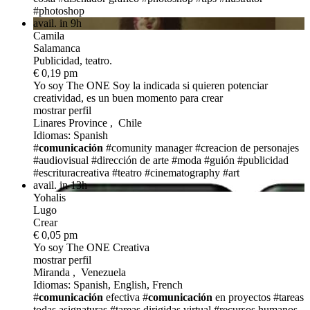
#photoshop
avail. in 9h
Camila
Salamanca
Publicidad, teatro.
€ 0,19 pm
Yo soy The ONE
Soy la indicada si quieren potenciar
creatividad, es un buen momento para crear
mostrar perfil
Linares Province , Chile
Idiomas: Spanish
#
comunicación
#comunity manager
#creacion de personajes
#audiovisual
#dirección de arte
#moda
#guión
#publicidad
#escrituracreativa
#teatro
#cinematography
#art
avail. in 13h
Yohalis
Lugo
Crear
€ 0,05 pm
Yo soy The ONE
Creativa
mostrar perfil
Miranda , Venezuela
Idiomas: Spanish, English, French
#
comunicación
efectiva
#
comunicación
en proyectos
#tareas
todas asignaturas
#tareas dirigidas virtual
#recursos humanos