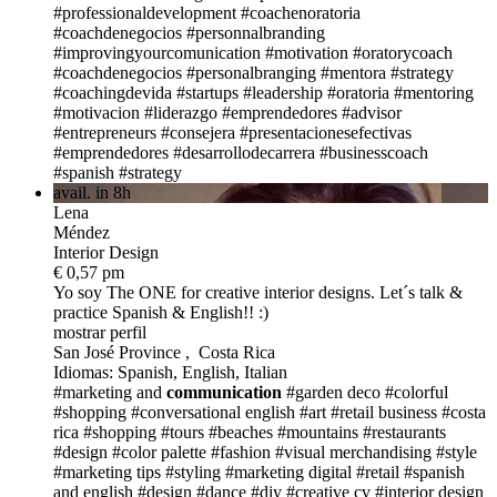
#professionaldevelopment
#coachenoratoria
#coachdenegocios
#personnalbranding
#improvingyourcomunication
#motivation
#oratorycoach
#coachdenegocios
#personalbranging
#mentora
#strategy
#coachingdevida
#startups
#leadership
#oratoria
#mentoring
#motivacion
#liderazgo
#emprendedores
#advisor
#entrepreneurs
#consejera
#presentacionesefectivas
#emprendedores
#desarrollodecarrera
#businesscoach
#spanish
#strategy
avail. in 8h
Lena
Méndez
Interior Design
€ 0,57 pm
Yo soy The ONE
for creative interior designs. Let´s talk &
practice Spanish & English!! :)
mostrar perfil
San José Province , Costa Rica
Idiomas: Spanish, English, Italian
#marketing and
communication
#garden deco
#colorful
#shopping
#conversational english
#art
#retail business
#costa
rica
#shopping
#tours
#beaches
#mountains
#restaurants
#design
#color palette
#fashion
#visual merchandising
#style
#marketing tips
#styling
#marketing digital
#retail
#spanish
and english
#design
#dance
#diy
#creative cv
#interior design