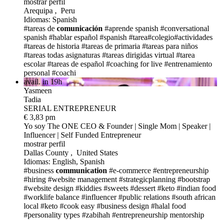
mostrar perfil
Arequipa , Peru
Idiomas: Spanish
#tareas de
comunicación
#aprende spanish
#conversational
spanish
#hablar español
#spanish
#tarea#colegio#actividades
#tareas de historia
#tareas de primaria
#tareas para niños
#tareas todas asignaturas
#tareas dirigidas virtual
#tarea
escolar
#tareas de español
#coaching for live
#entrenamiento
personal
#coachi
avail. in 19h
Yasmeen
Tadia
SERIAL ENTREPRENEUR
€ 3,83 pm
Yo soy The ONE
CEO & Founder | Single Mom | Speaker |
Influencer | Self Funded Entrepreneur
mostrar perfil
Dallas County , United States
Idiomas: English, Spanish
#business
communication
#e-commerce
#entrepreneurship
#hiring
#website management
#strategicplanning
#bootstrap
#website design
#kiddies
#sweets
#dessert
#keto
#indian food
#worklife balance
#influencer
#public relations
#south african
local
#keto
#cook easy
#business design
#halal food
#personality types
#zabihah
#entrepreneurship mentorship