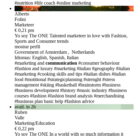
#nutrition
#life coach
#online marketing
available now
Alberto
Folini
Marketeer
€ 0,21 pm
Yo soy The ONE
Talented marketeer in love with Fashion,
Sports and Consumer trends
mostrar perfil
Government of Amsterdam , Netherlands
Idiomas: English, Spanish, Italian
#marketing and
communication
#consumer behaviour
#fashion and luxury
#marketing
#italian
#geography
#italian
#marketing
#cooking skills and tips
#italian dishes
#italian
food
#motitional
#strategicplanning
#strenght
#stress
management
#skiing
#basketball
#brainstorm
#business
#business development
#history
#music industry
#business
courses
#fashion
#fashion brand analysis
#merchandising
#busineas plan basic help
#fashion advice
avail. in 2h
Ruben
Valle
Marketing/Education
€ 0,22 pm
Yo soy The ONE
In a world with so much information it