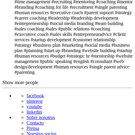
#time management
#recruiting
#mentoring
#coaching
#mentor
#branding
#coaching for life
#recruitment
#single parenting
#human resources
#executive coach
#parent supoort
#strategy
#career coaching
#leadership
#leadership development
#entrepreneurship
#social media branding
#team building
#sales coaching
#sales
#public relations
#coaching
#executuve coach
#sales skills
#entrepreneuradvice
#client
services
#startup development
#customer relationship
#strategy
#business plan
#marketing
#social media
#business
plan
#planning
#start up
#branding
#website building
#startup
#human resources
#budget
#strategic hr
#mentorship
#website
management
#public speaking
#english
#consultant
#web
design/development
#human resources
#single parent advice
#parenting
Show more people
facebook
pinterest
youtube
linkedin
Sobre nosotros
Contacto
Prensa
Nuestros socios