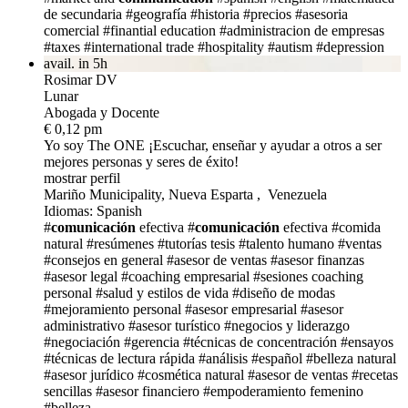
de secundaria
#geografía
#historia
#precios
#asesoria
comercial
#finantial education
#administracion de empresas
#taxes
#international trade
#hospitality
#autism
#depression
avail. in 5h
Rosimar DV
Lunar
Abogada y Docente
€ 0,12 pm
Yo soy The ONE
¡Escuchar, enseñar y ayudar a otros a ser
mejores personas y seres de éxito!
mostrar perfil
Mariño Municipality, Nueva Esparta , Venezuela
Idiomas: Spanish
#
comunicación
efectiva
#
comunicación
efectiva
#comida
natural
#resúmenes
#tutorías tesis
#talento humano
#ventas
#consejos en general
#asesor de ventas
#asesor finanzas
#asesor legal
#coaching empresarial
#sesiones coaching
personal
#salud y estilos de vida
#diseño de modas
#mejoramiento personal
#asesor empresarial
#asesor
administrativo
#asesor turístico
#negocios y liderazgo
#negociación
#gerencia
#técnicas de concentración
#ensayos
#técnicas de lectura rápida
#análisis
#español
#belleza natural
#asesor jurídico
#cosmética natural
#asesor de ventas
#recetas
sencillas
#asesor financiero
#empoderamiento femenino
#belleza