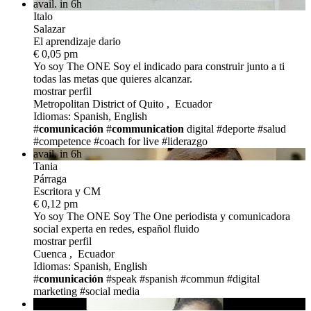
avail. in 6h
Italo
Salazar
El aprendizaje dario
€ 0,05 pm
Yo soy The ONE
Soy el indicado para construir junto a ti
todas las metas que quieres alcanzar.
mostrar perfil
Metropolitan District of Quito , Ecuador
Idiomas: Spanish, English
#
comunicación
#
communication
digital
#deporte
#salud
#competence
#coach for live
#liderazgo
avail. in 6h
Tania
Párraga
Escritora y CM
€ 0,12 pm
Yo soy The ONE
Soy The One periodista y comunicadora
social experta en redes, español fluido
mostrar perfil
Cuenca , Ecuador
Idiomas: Spanish, English
#
comunicación
#speak
#spanish
#commun
#digital
marketing
#social media
avail. in 6h