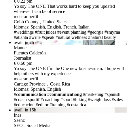
€ 0,22 pm
Yo soy The ONE
That works hard to keep you updated
wherever I can be of service
mostrar perfil
Cobb County , United States
Idiomas: Spanish, English, French, Italian
#weddings
#fruit juices
#event planning
#georgia
#smyrna
#atlanta
#write
#speak
#natural wellness
#natural beauty
avail. in 7h
Manuel
Fuentes Calderón
Journalist
€ 0,60 pm
Yo soy The ONE
I´m the One new businessman. I hope will
help others with my experience.
mostrar perfil
Cartago Province , Costa Rica
Idiomas: Spanish, English
#
communication
#
communicationg
#marketing
#spanish
#coach sportif
#coaching
#sport
#hiking
#weight loss
#sales
#educación
#editor
#training
#costa rica
avail. in 15h
Ines
Saenz
SEO - Social Media