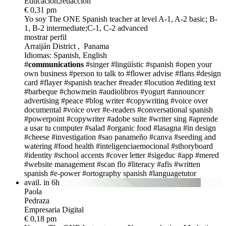
Educación,redacción
€ 0,31 pm
Yo soy The ONE
Spanish teacher at level A-1, A-2 basic; B-
1, B-2 intermediate;C-1, C-2 advanced
mostrar perfil
Arraiján District , Panama
Idiomas: Spanish, English
#
communications
#singer
#lingüístic
#spanish
#open your
own business
#person to talk to
#flower advise
#flans
#design
card
#flayer
#spanish teacher
#reader
#locution
#editing text
#barbeque
#chowmein
#audiolibros
#yogurt
#announcer
advertising
#peace
#blog writer
#copywriting
#voice over
documental
#voice over
#e-readers
#conversational spanish
#powerpoint
#copywriter
#adobe suite
#writer sing
#aprende
a usar tu computer
#salad
#organic food
#lasagna
#in design
#cheese
#investigation
#sao panameño
#canva
#seeding and
watering
#food health
#inteligenciaemocional
#sthoryboard
#identity
#school accents
#cover letter
#sigeduc
#app
#mered
#website management
#scan flo
#literacy
#afis
#written
spanish
#e-power
#ortography spanish
#languagetutor
avail. in 6h
Paola
Pedraza
Empresaria Digital
€ 0,18 pm