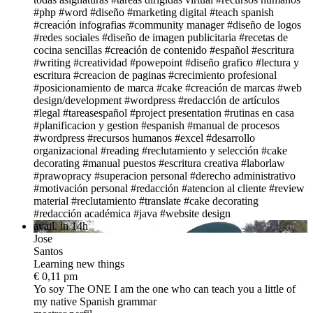
#php
#word
#diseño
#marketing digital
#teach spanish
#creación infografias
#community manager
#diseño de logos
#redes sociales
#diseño de imagen publicitaria
#recetas de
cocina sencillas
#creación de contenido
#español
#escritura
#writing
#creatividad
#powepoint
#diseño grafico
#lectura y
escritura
#creacion de paginas
#crecimiento profesional
#posicionamiento de marca
#cake
#creación de marcas
#web
design/development
#wordpress
#redacción de artículos
#legal
#tareasespañol
#project presentation
#rutinas en casa
#planificacion y gestion
#espanish
#manual de procesos
#wordpress
#recursos humanos
#excel
#desarrollo
organizacional
#reading
#reclutamiento y selección
#cake
decorating
#manual puestos
#escritura creativa
#laborlaw
#prawopracy
#superacion personal
#derecho administrativo
#motivación personal
#redacción
#atencion al cliente
#review
material
#reclutamiento
#translate
#cake decorating
#redacción académica
#java
#website design
avail. in 14h
Jose
Santos
Learning new things
€ 0,11 pm
Yo soy The ONE
I am the one who can teach you a little of
my native Spanish grammar