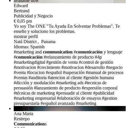
available now
Edward
Bertrand
Publicidad y Negocio
€ 0,05 pm
Yo soy The ONE
"Tu Ayuda En Solventar Problemas". Te
enseño y soluciono los problemas.
mostrar perfil
Natá District , Panama
Idiomas: Spanish
#marketing and
communication
#
comunicación
y lenguaje
#
comunicación
#relanzamiento de producto
#4p
#marketingdigital
#gestión de venta
#control de gestión
#motivacion
#crecimiento
#motivacion
#desarrollo
#negocio
#venta
#locucion
#español
#superación
#manual de procesos
#ventas
#auditoria
#atencion al cliente
#gestión humana
#dicción y modulación
#marketing ads
#tecnicas de
persuasión
#lanzamiento de producto
#expresión corporal
#técnicas de marketing
#persuadir al cliente
#publicidad
#marketing empresarial
#elaboración de ensayos
#gestion
presupuestaria
#español avanzado
#marketing
avail. in 5h
Ana Maria
Restrepo
Communication
s