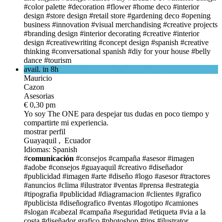
#color palette
#decoration
#flower
#home deco
#interior
design
#store design
#retail store
#gardening deco
#opening
business
#innovation
#visual merchandising
#creative projects
#branding design
#interior decorating
#creative
#interior
design
#creativewriting
#concept design
#spanish
#creative
thinking
#conversational spanish
#diy for your house
#belly
dance
#tourism
avail. in 8h
Mauricio
Cazon
Asesorias
€ 0,30 pm
Yo soy The ONE
para despejar tus dudas en poco tiempo y
compartirte mi experiencia.
mostrar perfil
Guayaquil , Ecuador
Idiomas: Spanish
#
comunicación
#consejos
#campaña
#asesor
#imagen
#adobe
#consejos
#guayaquil
#creativo
#diseñador
#publicidad
#imagen
#arte
#diseño
#logo
#asesor
#tractores
#anuncios
#clima
#ilustrator
#ventas
#prensa
#estrategia
#tipografia
#publicidad
#diagramacion
#clientes
#grafico
#publicista
#diseñografico
#ventas
#logotipo
#camiones
#slogan
#cabezal
#campaña
#seguridad
#etiqueta
#via a la
costa
#diseñador grafico
#photoshop
#tips
#ilustrator