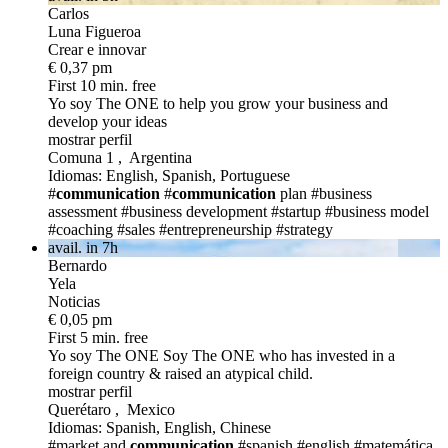
Carlos
Luna Figueroa
Crear e innovar
€ 0,37 pm
First 10 min. free
Yo soy The ONE
to help you grow your business and
develop your ideas
mostrar perfil
Comuna 1 , Argentina
Idiomas: English, Spanish, Portuguese
#
communication
#
communication
plan
#business
assessment
#business development
#startup
#business model
#coaching
#sales
#entrepreneurship
#strategy
avail. in 7h
Bernardo
Yela
Noticias
€ 0,05 pm
First 5 min. free
Yo soy The ONE
Soy The ONE who has invested in a
foreign country & raised an atypical child.
mostrar perfil
Querétaro , Mexico
Idiomas: Spanish, English, Chinese
#market and
communication
#spanish
#english
#matemática