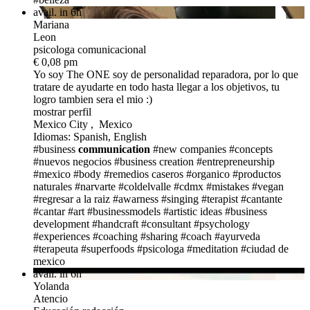
avail. in 6h
Mariana
Leon
psicologa comunicacional
€ 0,08 pm
Yo soy The ONE
soy de personalidad reparadora, por lo que
tratare de ayudarte en todo hasta llegar a los objetivos, tu
logro tambien sera el mio :)
mostrar perfil
Mexico City , Mexico
Idiomas: Spanish, English
#business
communication
#new companies
#concepts
#nuevos negocios
#business creation
#entrepreneurship
#mexico
#body
#remedios caseros
#organico
#productos
naturales
#narvarte
#coldelvalle
#cdmx
#mistakes
#vegan
#regresar a la raiz
#awarness
#singing
#terapist
#cantante
#cantar
#art
#businessmodels
#artistic ideas
#business
development
#handcraft
#consultant
#psychology
#experiences
#coaching
#sharing
#coach
#ayurveda
#terapeuta
#superfoods
#psicologa
#meditation
#ciudad de
mexico
avail. in 6h
Yolanda
Atencio