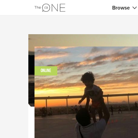
Browse
Coaches
Comerciali
Creativos 
Maestros c
ONLINE
Profesores
Consultor
Entrenador
Profesores
Entrenador