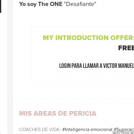
Yo soy The ONE
"Desafiante"
Traductores
MY INTRODUCTION OFFER
FRE
Login para llamar a Victor Manue
MIS AREAS DE PERICIA
COACHES DE VIDA
Inteligencia emocional
Superac