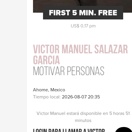
salud
FIRST 5 MIN. FREE
US$ 0,17 pm
Victor Manuel Salazar
Garcia
Motivar personas
Ahome, Mexico
Tiempo local:
2026-08-07 20:35
Victor Manuel estará disponible en 5 horas 51
minutos