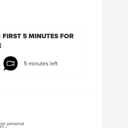
:
FIRST 5 MINUTES FOR
E
5 minutes left
l
ion personal