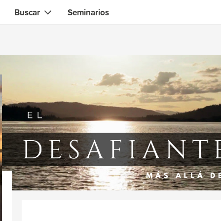
Buscar
Seminarios
Contacto instantáneo con el que necesita
Gente local
Búsqueda de
habilidades, conocimientos, experiencia
zadores
Expertos en Informática &
Electrónica
& diseñadores
Especialistas Salud & Belleza
ocina & barbacoa
Asesores financieros & jurídico
 & tutores
Web & software developers
es
Profesionales de la construcció
es deportivos & fitness
Jardineros
 yoga & meditación
Especialistas en ciencias
alternativas
es de alimentos &