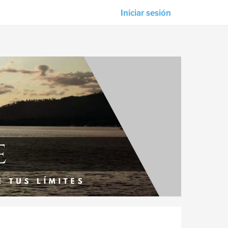
Iniciar sesión
Nuestros asociados
Strife Magazine
M-Unity
Lotus Sailing
s
Mindd
n &