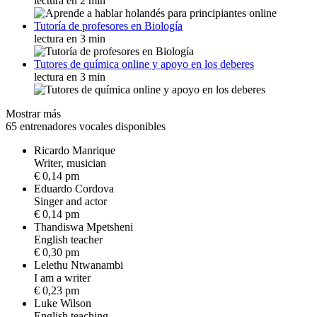
lectura en 2 min
Tutoría de profesores en Biología
lectura en 3 min
Tutores de química online y apoyo en los deberes
lectura en 3 min
Mostrar más
65 entrenadores vocales disponibles
Ricardo Manrique
W
r
i
t
e
r
,
m
u
s
i
c
i
a
n
€ 0,14 pm
Eduardo Cordova
S
i
n
g
e
r
a
n
d
a
c
t
o
r
€ 0,14 pm
Thandiswa Mpetsheni
E
n
g
l
i
s
h
t
e
a
c
h
e
r
€ 0,30 pm
Lelethu Ntwanambi
I
a
m
a
w
r
i
t
e
r
€ 0,23 pm
Luke Wilson
E
n
g
l
i
s
h
t
e
a
c
h
i
n
g