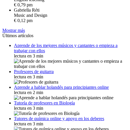
€ 0,79 pm
Gabriella Réti
M
u
s
i
c
a
n
d
D
e
s
i
g
n
€ 0,12 pm
Mostrar más
Últimos artículos
Aprende de los mejores músicos y cantantes o empieza a
trabajar con ellos
lectura en 3 min
Profesores de guitarra
lectura en 3 min
Aprende a hablar holandés para principiantes online
lectura en 2 min
Tutoría de profesores en Biología
lectura en 3 min
Tutores de química online y apoyo en los deberes
lectura en 3 min