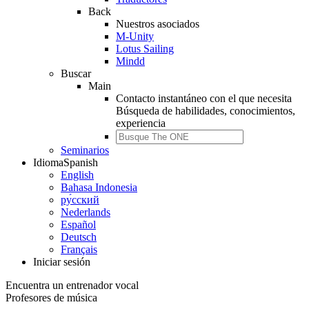
Back
Nuestros asociados
M-Unity
Lotus Sailing
Mindd
Buscar
Main
Contacto instantáneo con el que necesita
Búsqueda de
habilidades, conocimientos,
experiencia
Seminarios
Idioma
Spanish
English
Bahasa Indonesia
ру́сский
Nederlands
Español
Deutsch
Français
Iniciar sesión
Encuentra un entrenador vocal
Profesores de música