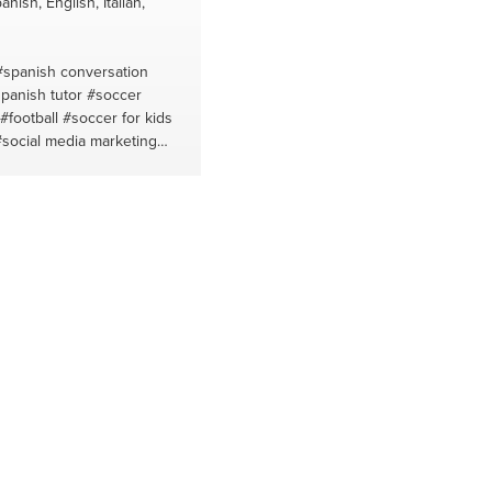
nish, English, Italian,
#spanish conversation
panish tutor
#soccer
#football
#soccer for kids
#social media marketing
ia marketing
#social media