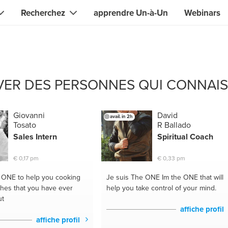
Recherchez
apprendre Un-à-Un
Webinars
Contact immédiat avec l'ONE dont vous avez besoin
Guides locaux
Recherche de
compétences, connaissances, expertise
isateurs
Experts en IT et électronique
ER DES PERSONNES QUI CONNAISS
& designers
Specialistes en beauté & santé
& chanteurs
Conseillers financiers et juridiq
Giovanni
David
avail. in 2h
Tosato
R Ballado
s & tuteurs
Web et développeurs de logicie
Sales Intern
Spiritual Coach
Bricoleurs et jardiniers
€ 0,17 pm
€ 0,33 pm
 sport & fitness
Spécialistes des sciences
e ONE
to help you cooking
Je suis The ONE
Im the ONE that will
ishes that you have ever
help you take control of your mind.
alternatives
s yoga & méditation
ut
affiche profil
Traducteurs
s en nutrition & santé
affiche profil