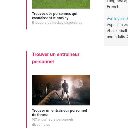
Langues: Spa
French
Trouvez des personnes qui
connaissent le hockey
#
volleyball
5 joueurs de hockey disponibles
#spanish
#s
#basketball
and adults
#social med
Trouver un entraîneur
personnel
Trouver un entraîneur personnel
de fitness
167 entraîneurs personnels
disponibles