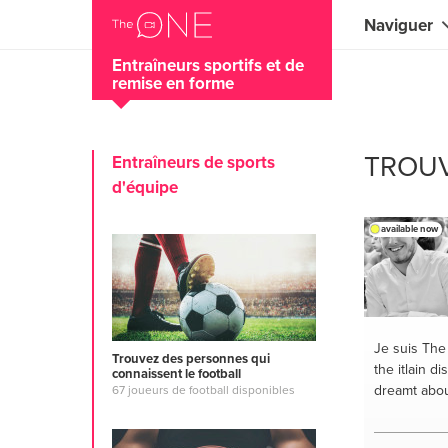
Naviguer
Entraîneurs sportifs et de
remise en forme
Coaches
Commercial
TROUV
Entraîneurs de sports
Créateurs 
d'équipe
Musiciens 
available now
Enseignant
Conseillers
Entraîneurs
Je suis Th
Trouvez des personnes qui
the itlain d
connaissent le football
Professeur
dreamt abo
67 joueurs de football disponibles
Spécialiste