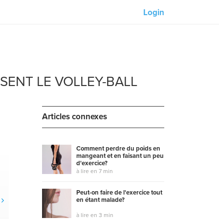
Login
Nos partenaires :
M-Unity
ENT LE VOLLEY-BALL
Lotus Sailing
ues
Mindd
Articles connexes
ls
Comment perdre du poids en
mangeant et en faisant un peu
d'exercice?
à lire en 7 min
Peut-on faire de l'exercice tout
en étant malade?
à lire en 3 min