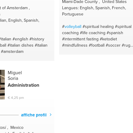
Miami-Dade County , United States
 of Amsterdam ,
Langues: English, Spanish, French,
s
Portuguese
lian, English, Spanish,
#
volleyball
#spiritual healing
#spiritual
coaching
#life coaching
#spanish
#italian
#english
#history
#intermittent fasting
#ketodiet
ball
#italian dishes
#italian
#mindfullness
#football
#soccer
#rugb
#amsterdam
#fitness
#meditation tips
#meditation
#yoga
Miguel
Soria
Administration
€ 4,25 pm
affiche profil
tosí , Mexico