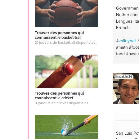
Government
Netherland
Langues: Ita
French
Trouvez des personnes qui
connaissent le basket-ball
#
volleyball
21 joueurs de basketball disponibles
#math
#foot
food
#pasta
avail. in 2d
Trouvez des personnes qui
connaissent le cricket
8 joueurs de cricket disponibles
San Luis Po