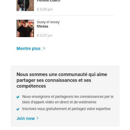
F
i
t
n
e
s
s
C
o
a
c
h
€ 0,05 pm
louay el assay
f
t
n
e
s
s
€ 0,37 pm
Montre plus
Nous sommes une communauté qui aime
partager ses connaissances et ses
compétences
Nous enseignons et partageons les connaissances par le
biais d'appels vidéo en direct et de webinaires
Inscrivez-vous gratuitement et partagez votre expertise
Join now