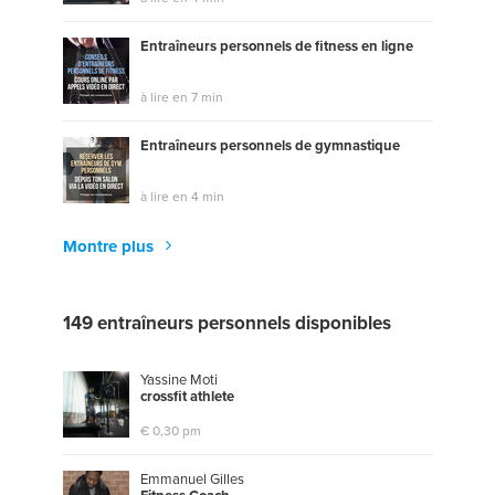
Entraîneurs personnels de fitness en ligne
à lire en 7 min
Entraîneurs personnels de gymnastique
à lire en 4 min
Montre plus
149 entraîneurs personnels disponibles
Yassine Moti
c
r
o
s
s
f
t
a
t
h
l
e
t
e
€ 0,30 pm
Emmanuel Gilles