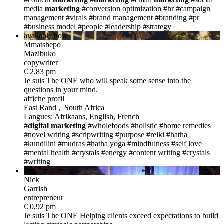
media
marketing
#conversion optimization
#hr
#campaign
management
#virals
#brand management
#branding
#pr
#business model
#people
#leadership
#strategy
available now
Mmatshepo
Mazibuko
copywriter
€ 2,83 pm
Je suis The ONE
who will speak some sense into the
questions in your mind.
affiche profil
East Rand , South Africa
Langues: Afrikaans, English, French
#
digital
marketing
#wholefoods
#holistic
#home remedies
#novel writing
#scripwriting
#purpose
#reiki
#hatha
#kundilini
#mudras
#hatha yoga
#mindfulness
#self love
#mental health
#crystals
#energy
#content writing
#crystals
#writing
avail. in 37m
Nick
Garrish
entrepreneur
€ 0,92 pm
Je suis The ONE
Helping clients exceed expectations to build