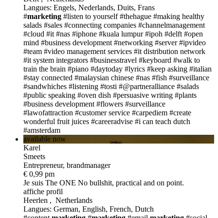
Langues: Engels, Nederlands, Duits, Frans
#
marketing
#listen to yourself
#thehague
#making healthy
salads
#sales
#connecting companies
#channelmanagement
#cloud
#it
#nas
#iphone
#kuala lumpur
#ipoh
#delft
#open
mind
#business development
#networking
#server
#ipvideo
#team
#video management services
#it distribution network
#it system integrators
#businesstravel
#keyboard
#walk to
train the brain
#piano
#daytoday
#lyrics
#keep asking
#italian
#stay connected
#malaysian chinese
#nas
#fish
#surveillance
#sandwhiches
#listening
#tosti
#@partneralliance
#salads
#public speaking
#oven dish
#persuasive writing
#plants
#business development
#flowers
#surveillance
#lawofattraction
#customer service
#carpediem
#create
wonderful fruit juices
#careeradvise
#i can teach dutch
#amsterdam
available now
Karel
Smeets
Entrepreneur, brandmanager
€ 0,99 pm
Je suis The ONE
No bullshit, practical and on point.
affiche profil
Heerlen , Netherlands
Langues: German, English, French, Dutch
#content
marketing
#
marketing
#email
marketing
#social