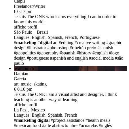
Clapis
Freelancer/Writer
€ 0,17 pm
Je suis The ONE
who learns everything I can in order to
know this world.
affiche profil
São Paulo , Brazil
Langues: English, Spanish, French, Portuguese
#
marketing
#
digital
art
#editing
#creative writing
#graphic
design
#illustrator
#photoshop
#ribeirão preto
#spanish
#geopolitics
#geography
#spanish
#history
#english
#logo
design
#portuguese
#spanish and english
#social media
#são
paulo
avail. in 7h
Damián
García
art, music, skating
€ 0,10 pm
Je suis The ONE
I am a visual artist and designer, I think
teaching is another way of learning.
affiche profil
La Paz , Mexico
Langues: English, Spanish, French
#
marketing
digital
#project assistance
#health meals
#mexican food
#arte abstracto libre
#acuarelas
#inglés