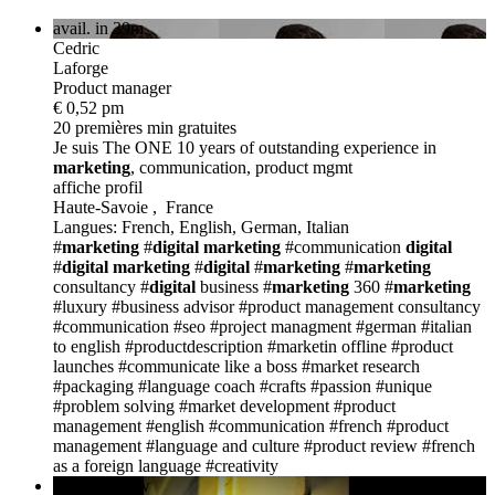
avail. in 39m
Cedric
Laforge
Product manager
€ 0,52 pm
20 premières min gratuites
Je suis The ONE
10 years of outstanding experience in
marketing
, communication, product mgmt
affiche profil
Haute-Savoie , France
Langues: French, English, German, Italian
#
marketing
#
digital
marketing
#communication
digital
#
digital
marketing
#
digital
#
marketing
#
marketing
consultancy
#
digital
business
#
marketing
360
#
marketing
#luxury
#business advisor
#product management consultancy
#communication
#seo
#project managment
#german
#italian
to english
#productdescription
#marketin offline
#product
launches
#communicate like a boss
#market research
#packaging
#language coach
#crafts
#passion
#unique
#problem solving
#market development
#product
management
#english
#communication
#french
#product
management
#language and culture
#product review
#french
as a foreign language
#creativity
available now