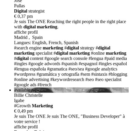
Jose
Pallas
Digital
strategist
€ 0,37 pm
Je suis The ONE
Reaching the right people in the right place
with
digital
marketing
.
affiche profil
Madrid , Spain
Langues: English, French, Spanish
#search engine
marketing
#
digital
strategy
#
digital
marketing
specialist
#
digital
marketing
#online
marketing
#
digital
content
#google search console
#lengua
#paid media
#ingles
#google adwords
#spanish
#espagnol
#ingles español
#lengua española
#gramatica
#seo/sea
#google analytics
#wordpress
#gramática y ortografía
#sem
#sintaxis
#blogging
#online advertising
#keywordresearch
#seo
#seo specialist
#google ads
#french
available now
Billie Christelle
Igabe
#Growth
Marketing
€ 0,49 pm
Je suis The ONE
Je suis The ONE, "Business Developer" à
votre service !
affiche profil