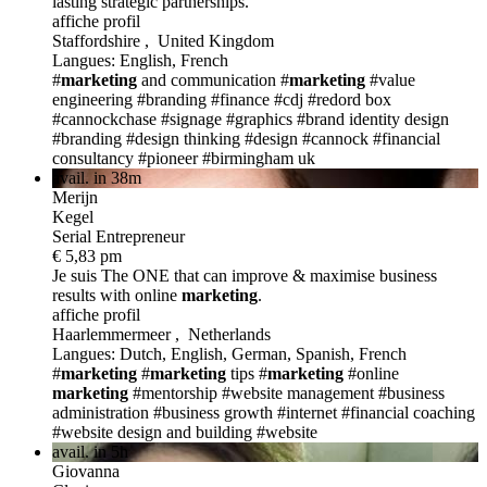
lasting strategic partnerships.
affiche profil
Staffordshire , United Kingdom
Langues: English, French
#
marketing
and communication
#
marketing
#value
engineering
#branding
#finance
#cdj
#redord box
#cannockchase
#signage
#graphics
#brand identity design
#branding
#design thinking
#design
#cannock
#financial
consultancy
#pioneer
#birmingham uk
avail. in 38m
Merijn
Kegel
Serial Entrepreneur
€ 5,83 pm
Je suis The ONE
that can improve & maximise business
results with online
marketing
.
affiche profil
Haarlemmermeer , Netherlands
Langues: Dutch, English, German, Spanish, French
#
marketing
#
marketing
tips
#
marketing
#online
marketing
#mentorship
#website management
#business
administration
#business growth
#internet
#financial coaching
#website design and building
#website
avail. in 5h
Giovanna