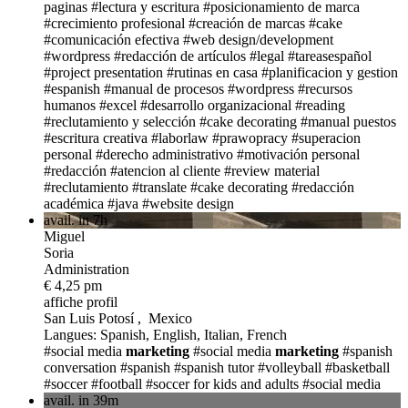
paginas
#lectura y escritura
#posicionamiento de marca
#crecimiento profesional
#creación de marcas
#cake
#comunicación efectiva
#web design/development
#wordpress
#redacción de artículos
#legal
#tareasespañol
#project presentation
#rutinas en casa
#planificacion y gestion
#espanish
#manual de procesos
#wordpress
#recursos
humanos
#excel
#desarrollo organizacional
#reading
#reclutamiento y selección
#cake decorating
#manual puestos
#escritura creativa
#laborlaw #prawopracy
#superacion
personal
#derecho administrativo
#motivación personal
#redacción
#atencion al cliente
#review material
#reclutamiento
#translate
#cake decorating
#redacción
académica
#java
#website design
avail. in 7h
Miguel
Soria
Administration
€ 4,25 pm
affiche profil
San Luis Potosí , Mexico
Langues: Spanish, English, Italian, French
#social media
marketing
#social media
marketing
#spanish
conversation
#spanish
#spanish tutor
#volleyball
#basketball
#soccer
#football
#soccer for kids and adults
#social media
avail. in 39m