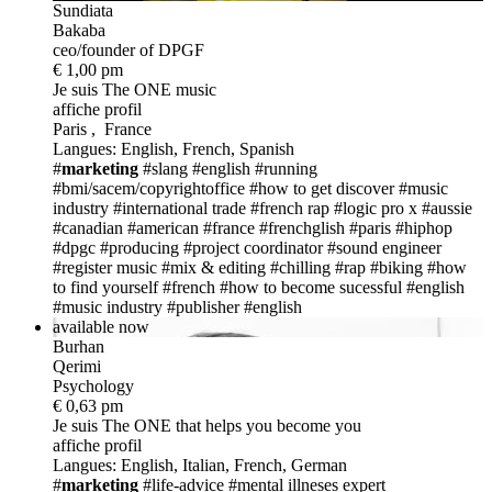
Sundiata
Bakaba
ceo/founder of DPGF
€ 1,00 pm
Je suis The ONE
music
affiche profil
Paris , France
Langues: English, French, Spanish
#
marketing
#slang
#english
#running
#bmi/sacem/copyrightoffice
#how to get discover
#music
industry
#international trade
#french rap
#logic pro x
#aussie
#canadian
#american
#france
#frenchglish
#paris
#hiphop
#dpgc
#producing
#project coordinator
#sound engineer
#register music
#mix & editing
#chilling
#rap
#biking
#how
to find yourself
#french
#how to become sucessful
#english
#music industry
#publisher
#english
available now
Burhan
Qerimi
Psychology
€ 0,63 pm
Je suis The ONE
that helps you become you
affiche profil
Langues: English, Italian, French, German
#
marketing
#life-advice
#mental illneses expert