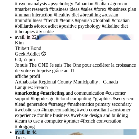
#psychoanalysis
#psychology
#albanian
#italian
#german
#market research
#business ideas
#sales
#forex
#business plan
#human interaction
#healthy diet
#breathing
#russian
#mindfullness
#french
#tennis
#spanish
#football
#croatian
#billiards
#forex
#diet
#positive psychology
#alkaline diet
#therapies
#tv cable
avail. in 22h
Kim
Thibert Bond
Geek Addict 🤓
€ 0,55 pm
Je suis The ONE
Je suis The One pour accélérer la croissance
de votre entreprise grâce au TI
affiche profil
Arthabaska Regional County Municipality , Canada
Langues: French
#
marketing
#
marketing
and communication
#customer
support
#logodesign
#cloud computing
#graphics
#seo y sem
#lead generation
#strategy
#mathematics primary secondary
#website seo
#imageconsulting
#web consultant
#customer
experience
#online business
#website design and building
#learn to use a computer
#printer
#french conversation
#blogging
avail. in 4d
Trees