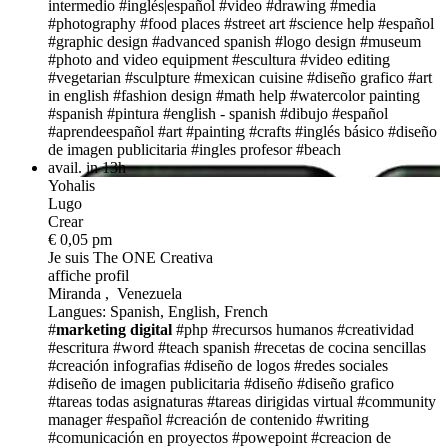
intermedio
#inglés|español
#video
#drawing
#media
#photography
#food places
#street art
#science help
#español
#graphic design
#advanced spanish
#logo design
#museum
#photo and video equipment
#escultura
#video editing
#vegetarian
#sculpture
#mexican cuisine
#diseño grafico
#art
in english
#fashion design
#math help
#watercolor painting
#spanish
#pintura
#english - spanish
#dibujo
#español
#aprendeespañol
#art #painting #crafts
#inglés básico
#diseño
de imagen publicitaria
#ingles profesor
#beach
avail. in 13h
Yohalis
Lugo
Crear
€ 0,05 pm
Je suis The ONE
Creativa
affiche profil
Miranda , Venezuela
Langues: Spanish, English, French
#
marketing
digital
#php
#recursos humanos
#creatividad
#escritura
#word
#teach spanish
#recetas de cocina sencillas
#creación infografias
#diseño de logos
#redes sociales
#diseño de imagen publicitaria
#diseño
#diseño grafico
#tareas todas asignaturas
#tareas dirigidas virtual
#community
manager
#español
#creación de contenido
#writing
#comunicación en proyectos
#powepoint
#creacion de