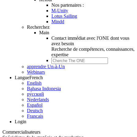
Nos partenaires :
M-Unity
Lotus Sailing
Mindd
Recherchez
Main
Contact immédiat avec l'ONE dont vous
avez besoin
Recherche de
compétences, connaissances,
expertise
apprendre Un-à-Un
Webinars
Langue
French
English
Bahasa Indonesia
ру́сский
Nederlands
Español
Deutsch
Français
Login
Commercialisateurs