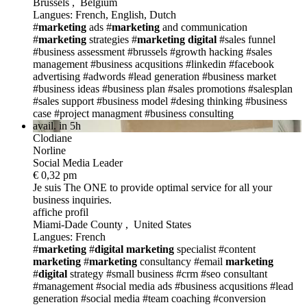
Brussels , Belgium
Langues: French, English, Dutch
#
marketing
ads
#
marketing
and communication
#
marketing
strategies
#
marketing
digital
#sales funnel
#business assessment
#brussels
#growth hacking
#sales
management
#business acqusitions
#linkedin
#facebook
advertising
#adwords
#lead generation
#business market
#business ideas
#business plan
#sales promotions
#salesplan
#sales support
#business model
#desing thinking
#business
case
#project managment
#business consulting
avail. in 5h
Clodiane
Norline
Social Media Leader
€ 0,32 pm
Je suis The ONE
to provide optimal service for all your
business inquiries.
affiche profil
Miami-Dade County , United States
Langues: French
#
marketing
#
digital
marketing
specialist
#content
marketing
#
marketing
consultancy
#email
marketing
#
digital
strategy
#small business
#crm
#seo consultant
#management
#social media ads
#business acqusitions
#lead
generation
#social media
#team coaching
#conversion