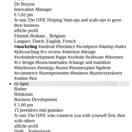
De Bruyne
Innovation Manager
€ 1,62 pm
Je suis The ONE
Helping Start-ups and scale-ups to grow
their business
affiche profil
Flemish Brabant , Belgium
Langues: Dutch, English, French
#
marketing
#android
#freelance
#wordpress
#startup
#sales
#jobcoaching
#cv review
#interieur
#design
#websitedevelopment
#apps
#website
#software
#bloemen
#cv design
#bouwmaterialen
#change and transition
#tinyhouses
#strategy
#kunst
#businessplan
#galerie
#ecommerce
#kunstpromoten
#business
#kunstverzekeren
#online
#ios
en ligne
Barber
Brinkman
Business Development
€ 1,60 pm
15 premières min gratuites
Je suis The ONE
who connects you with yourself first, then
with others
affiche profil
Delft , Netherlands