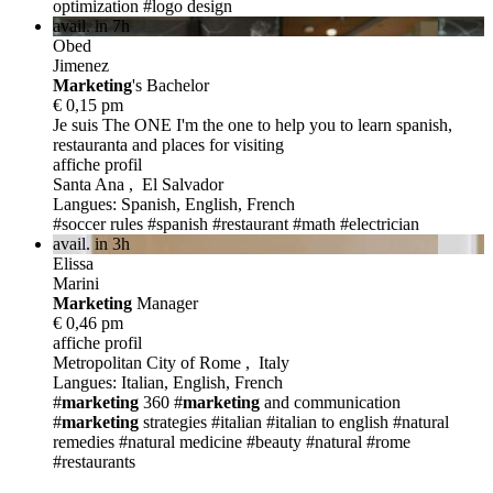
optimization
#logo design
avail. in 7h
Obed
Jimenez
Marketing
's Bachelor
€ 0,15 pm
Je suis The ONE
I'm the one to help you to learn spanish,
restauranta and places for visiting
affiche profil
Santa Ana , El Salvador
Langues: Spanish, English, French
#soccer rules
#spanish
#restaurant
#math
#electrician
avail. in 3h
Elissa
Marini
Marketing
Manager
€ 0,46 pm
affiche profil
Metropolitan City of Rome , Italy
Langues: Italian, English, French
#
marketing
360
#
marketing
and communication
#
marketing
strategies
#italian
#italian to english
#natural
remedies
#natural medicine
#beauty #natural
#rome
#restaurants