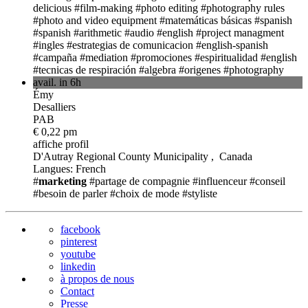
delicious
#film-making
#photo editing
#photography rules
#photo and video equipment
#matemáticas básicas
#spanish
#spanish
#arithmetic
#audio
#english
#project managment
#ingles
#estrategias de comunicacion
#english-spanish
#campaña
#mediation
#promociones
#espiritualidad
#english
#tecnicas de respiración
#algebra
#origenes
#photography
avail. in 6h
Émy
Desalliers
PAB
€ 0,22 pm
affiche profil
D'Autray Regional County Municipality , Canada
Langues: French
#
marketing
#partage de compagnie
#influenceur
#conseil
#besoin de parler
#choix de mode
#styliste
facebook
pinterest
youtube
linkedin
à propos de nous
Contact
Presse