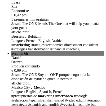
Ilyass
Zea
Economiste
€ 0,42 pm
5 premières min gratuites
Je suis The ONE
Je suis The One that will help you to attain
your goals
affiche profil
Brussels , Belgium
Langues: French, English, Arabic
#
marketing
strategies
#economics
#investment consultant
#strategies transformation
#financial coaching
avail. in 6h
Daniel
Orozco
Producir contenido
€ 0,09 pm
Je suis The ONE
Soy the ONE porque tengo toda la
disposición de ayudar a quien lo necesite.
affiche profil
Mexico City , Mexico
Langues: English, Spanish, French
#presupuestos de
marketing
#
mercadeo
#teología
#relajacion
#spanish-english
#salud
#video editing
#español
#estrategia
#spanish and english
#vegetarian
#simple but