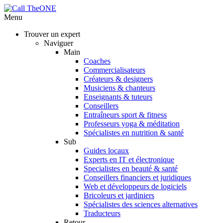
Menu
Trouver un expert
Naviguer
Main
Coaches
Commercialisateurs
Créateurs & designers
Musiciens & chanteurs
Enseignants & tuteurs
Conseillers
Entraîneurs sport & fitness
Professeurs yoga & méditation
Spécialistes en nutrition & santé
Sub
Guides locaux
Experts en IT et électronique
Specialistes en beauté & santé
Conseillers financiers et juridiques
Web et développeurs de logiciels
Bricoleurs et jardiniers
Spécialistes des sciences alternatives
Traducteurs
Retour