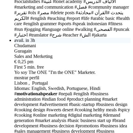
#socialstudies
#غنية
#lonet academy
#تدريس
#الألياف
#marketing and communication
#فصل
#community manager
#تقرير
#olx
#مصر
#delete posts
#محادثة
#القرآن
#يتحدث
#الكريم
#english
#teaching
#report
#life
#arabic basic
#health
care
#english grammer
#sports
#speak indonesian
#fitness
#run #jogging
#language online
#walking
#الفصحى
#puncak
#اختبار
#translator
#شرح
#teacher
#الش
#jakarta
avail. in 3h
Chudamani
Guragain
Sales and Merketing
€ 0,25 pm
First 5 min. free
Yo soy The ONE
"I'm the ONE" Marketer.
mostrar perfil
Lisbon , Portugal
Idiomas: English, Swedish, Portuguese, Hindi
#
motivationalspeaker
#nepali
#english
#business
administration
#indian food
#product planning
#market
development
#advertisement
#basic-startup
#business design
#cooking design
#sweets desert
#cooking helthy meals
#spicy
#cooking
#online marketing
#digital marketing
#demand
generation
#market analysis
#basic business start up
#brand
development
#business decision
#promotions
#business idea
#sales management
#business development
#business