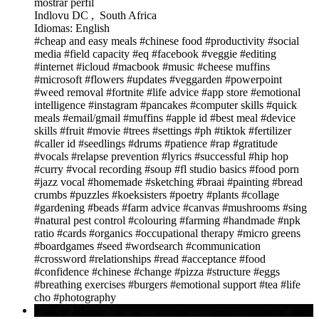
mostrar perfil
Indlovu DC , South Africa
Idiomas: English
#cheap and easy meals
#chinese food
#productivity
#social
media
#field capacity
#eq
#facebook
#veggie
#editing
#internet
#icloud
#macbook
#music
#cheese muffins
#microsoft
#flowers
#updates
#veggarden
#powerpoint
#weed removal
#fortnite
#life advice
#app store
#emotional
intelligence
#instagram
#pancakes
#computer skills
#quick
meals
#email/gmail
#muffins
#apple id
#best meal
#device
skills
#fruit
#movie
#trees
#settings
#ph
#tiktok
#fertilizer
#caller id
#seedlings
#drums
#patience
#rap
#gratitude
#vocals
#relapse prevention
#lyrics
#successful
#hip hop
#curry
#vocal recording
#soup
#fl studio basics
#food porn
#jazz vocal
#homemade
#sketching
#braai
#painting
#bread
crumbs
#puzzles
#koeksisters
#poetry
#plants
#collage
#gardening
#beads
#farm advice
#canvas
#mushrooms
#sing
#natural pest control
#colouring
#farming
#handmade
#npk
ratio
#cards
#organics
#occupational therapy
#micro greens
#boardgames
#seed
#wordsearch
#communication
#crossword
#relationships
#read
#acceptance
#food
#confidence
#chinese
#change
#pizza
#structure
#eggs
#breathing exercises
#burgers
#emotional support
#tea
#life
cho
#photography
avail. in 1d