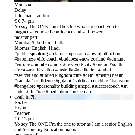
Monisha
Doley
Life coach, author
€ 0,74 pm
Yo soy The ONE
I am The One who can coach you to
magnetise your self confidence and self power
mostrar perfil
Mumbai Suburban , India
Idiomas: English, Hindi
#public
speaking
#relationship coach
#law of attraction
#happiness
#life coach
#budapest
#new zealand
#germany
#europe
#mumbai
#india
#new york city
#london
#south
africa
#manifestation
#australia
#meditation
#dubai
#switzerland
#united kingdom
#life
#delhi
#mental health
#canada
#confidence
#gujarat
#spiritual coaching
#bangalore
#bangalore
#personality building
#nepal
#successcoach
#sri
lanka
#life
#uae
#meditation
#amsterdam
avail. in 7h
Rachel
Bryant
Teacher
€ 0,15 pm
Yo soy The ONE
I’m the one to tutor as I am a senior English
and Secondary Education major.
mostrar perfil