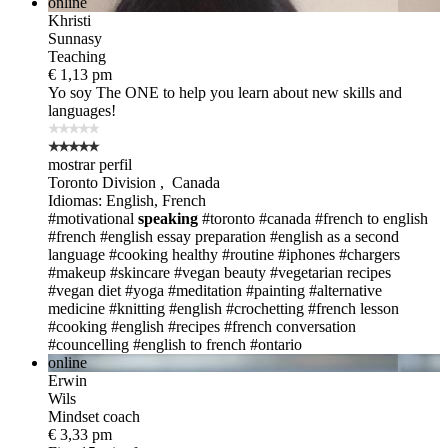
online
Khristi
Sunnasy
Teaching
€ 1,13 pm
Yo soy The ONE
to help you learn about new skills and
languages!
mostrar perfil
Toronto Division , Canada
Idiomas: English, French
#motivational
speaking
#toronto #canada
#french to english
#french
#english essay preparation
#english as a second
language
#cooking healthy
#routine
#iphones
#chargers
#makeup #skincare
#vegan beauty
#vegetarian recipes
#vegan diet
#yoga
#meditation
#painting
#alternative
medicine
#knitting
#english
#crochetting
#french lesson
#cooking
#english
#recipes
#french conversation
#councelling
#english to french
#ontario
online
Erwin
Wils
Mindset coach
€ 3,33 pm