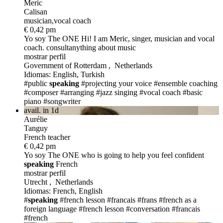
Meric
Calisan
musician,vocal coach
€ 0,42 pm
Yo soy The ONE
Hi! I am Meric, singer, musician and vocal
coach. consultanything about music
mostrar perfil
Government of Rotterdam , Netherlands
Idiomas: English, Turkish
#public
speaking
#projecting your voice
#ensemble coaching
#composer
#arranging
#jazz singing
#vocal coach
#basic
piano
#songwriter
avail. in 1d
Aurélie
Tanguy
French teacher
€ 0,42 pm
Yo soy The ONE
who is going to help you feel confident
speaking
French
mostrar perfil
Utrecht , Netherlands
Idiomas: French, English
#
speaking
#french lesson
#francais
#frans
#french as a
foreign language
#french lesson
#conversation
#francais
#french