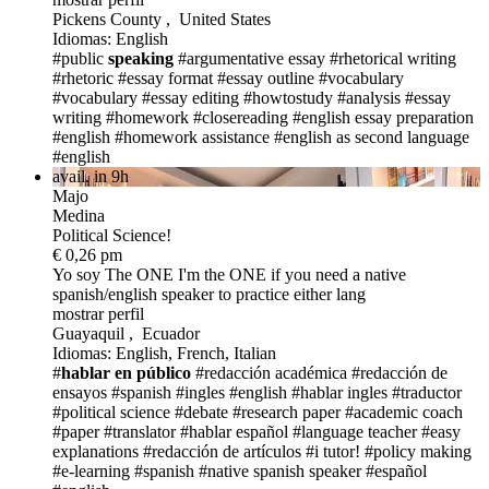
Pickens County , United States
Idiomas: English
#public
speaking
#argumentative essay
#rhetorical writing
#rhetoric
#essay format
#essay outline
#vocabulary
#vocabulary
#essay editing
#howtostudy
#analysis
#essay
writing
#homework
#closereading
#english essay preparation
#english
#homework assistance
#english as second language
#english
avail. in 9h
Majo
Medina
Political Science!
€ 0,26 pm
Yo soy The ONE
I'm the ONE if you need a native
spanish/english speaker to practice either lang
mostrar perfil
Guayaquil , Ecuador
Idiomas: English, French, Italian
#
hablar en público
#redacción académica
#redacción de
ensayos
#spanish
#ingles
#english
#hablar ingles
#traductor
#political science
#debate
#research paper
#academic coach
#paper
#translator
#hablar español
#language teacher
#easy
explanations
#redacción de artículos
#i tutor!
#policy making
#e-learning
#spanish
#native spanish speaker
#español