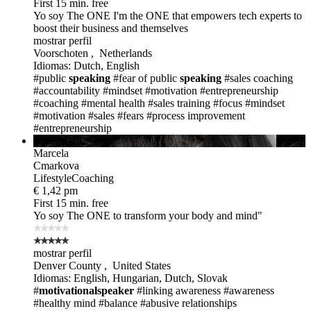
First 15 min. free
Yo soy The ONE
I'm the ONE that empowers tech experts to
boost their business and themselves
mostrar perfil
Voorschoten , Netherlands
Idiomas: Dutch, English
#public
speaking
#fear of public
speaking
#sales coaching
#accountability
#mindset
#motivation
#entrepreneurship
#coaching
#mental health
#sales training
#focus
#mindset
#motivation
#sales
#fears
#process improvement
#entrepreneurship
avail. in 1d
Marcela
Cmarkova
LifestyleCoaching
€ 1,42 pm
First 15 min. free
Yo soy The ONE
to transform your body and mind"
mostrar perfil
Denver County , United States
Idiomas: English, Hungarian, Dutch, Slovak
#
motivationalspeaker
#linking awareness
#awareness
#healthy mind
#balance
#abusive relationships