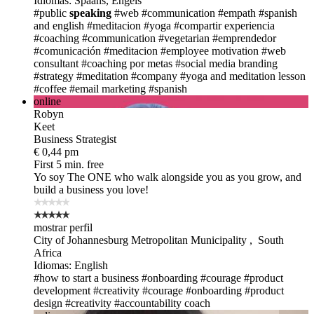
Idiomas: Spaans, Engels
#public
speaking
#web
#communication
#empath
#spanish
and english
#meditacion
#yoga
#compartir experiencia
#coaching
#communication
#vegetarian
#emprendedor
#comunicación
#meditacion
#employee motivation
#web
consultant
#coaching por metas
#social media branding
#strategy
#meditation
#company
#yoga and meditation lesson
#coffee
#email marketing
#spanish
online
Robyn
Keet
Business Strategist
€ 0,44 pm
First 5 min. free
Yo soy The ONE
who walk alongside you as you grow, and
build a business you love!
mostrar perfil
City of Johannesburg Metropolitan Municipality , South
Africa
Idiomas: English
#how to start a business
#onboarding
#courage
#product
development
#creativity
#courage
#onboarding
#product
design
#creativity
#accountability coach