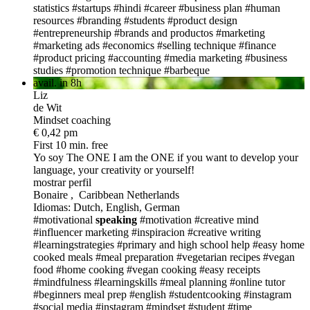
statistics
#startups
#hindi
#career
#business plan
#human
resources
#branding
#students
#product design
#entrepreneurship
#brands and productos
#marketing
#marketing ads
#economics
#selling technique
#finance
#product pricing
#accounting
#media marketing
#business
studies
#promotion technique
#barbeque
avail. in 8h
Liz
de Wit
Mindset coaching
€ 0,42 pm
First 10 min. free
Yo soy The ONE
I am the ONE if you want to develop your
language, your creativity or yourself!
mostrar perfil
Bonaire , Caribbean Netherlands
Idiomas: Dutch, English, German
#motivational
speaking
#motivation
#creative mind
#influencer marketing
#inspiracion
#creative writing
#learningstrategies
#primary and high school help
#easy home
cooked meals
#meal preparation
#vegetarian recipes
#vegan
food
#home cooking
#vegan cooking
#easy receipts
#mindfulness
#learningskills
#meal planning
#online tutor
#beginners meal prep
#english
#studentcooking
#instagram
#social media
#instagram
#mindset
#student
#time