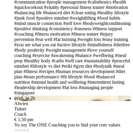
#communication
#people management
#calisthenics
#health
#quickworkout
#vitality
#personal fitness trainer
#motivation
#balancing life
#balanced diet
#clean eating
#healthy lifestyle
#junk food
#positive mindset
#weightlifting
#food habits
#mind muscle connection
#self love
#bodyweightconditioning
#positive thinking
#consistency
#oneness
#fitness support
#coaching
#fitness motivation
#fitness trainer
#injury
prevention
#eat well
#fat burning
#weight loss
#easy training
#you are what you eat
#active lifestyle
#mindfulness
#dietfree
#body positivity
#weight management
#love yourself
coaching
#exercise
#awakening
#balance
#wellbeing
#meal
prep
#healthy body
#carbs
#self care
#sustainability
#peaceful
mindset
#lifestyle vs diet
#reiki
#gym diet
#bodytalk
#meal
plan
#fitness
#recipes
#human resources development
#diet
plan
#team performance
#fit lifestyle
#food
#balanced
nutrition
#mental health and wellbeing
#intermittent fasting
#leadership development
#fat loss
#managing people
#singapore
avail. in 2h
Alwien
Tulner
Coach
€ 1,50 pm
Yo soy The ONE
Coaching you to find your core values