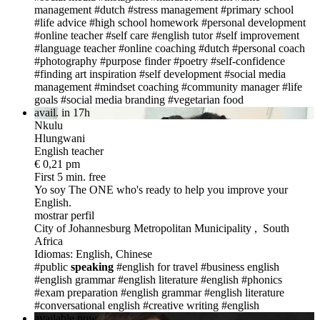
management
#dutch
#stress management
#primary school
#life advice
#high school homework
#personal development
#online teacher
#self care
#english tutor
#self improvement
#language teacher
#online coaching
#dutch
#personal coach
#photography
#purpose finder
#poetry
#self-confidence
#finding art inspiration
#self development
#social media
management
#mindset coaching
#community manager
#life
goals
#social media branding
#vegetarian food
avail. in 17h
Nkulu
Hlungwani
English teacher
€ 0,21 pm
First 5 min. free
Yo soy The ONE
who's ready to help you improve your
English.
mostrar perfil
City of Johannesburg Metropolitan Municipality , South
Africa
Idiomas: English, Chinese
#public
speaking
#english for travel
#business english
#english grammar
#english literature
#english
#phonics
#exam preparation
#english grammar
#english literature
#conversational english
#creative writing
#english
available now