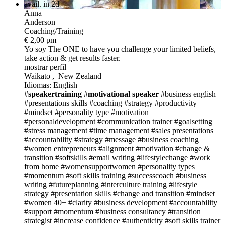
avail. in 2d
Anna
Anderson
Coaching/Training
€ 2,00 pm
Yo soy The ONE
to have you challenge your limited beliefs,
take action & get results faster.
mostrar perfil
Waikato , New Zealand
Idiomas: English
#
speakertraining
#
motivational speaker
#business english
#presentations skills
#coaching
#strategy
#productivity
#mindset
#personality type
#motivation
#personaldevelopment
#communication trainer
#goalsetting
#stress management
#time management
#sales presentations
#accountability
#strategy
#message
#business coaching
#women entrepreneurs
#alignment
#motivation
#change &
transition
#softskills
#email writing
#lifestylechange
#work
from home
#womensupportwomen
#personality types
#momentum
#soft skills training
#successcoach
#business
writing
#futureplanning
#interculture training
#lifestyle
strategy
#presentation skills
#change and transition
#mindset
#women 40+
#clarity
#business development
#accountability
#support
#momentum
#business consultancy
#transition
strategist
#increase confidence
#authenticity
#soft skills trainer