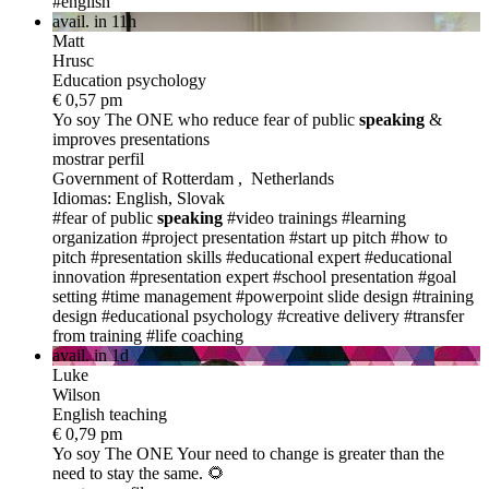
#english
avail. in 11h
Matt
Hrusc
Education psychology
€ 0,57 pm
Yo soy The ONE
who reduce fear of public
speaking
&
improves presentations
mostrar perfil
Government of Rotterdam , Netherlands
Idiomas: English, Slovak
#fear of public
speaking
#video trainings
#learning
organization
#project presentation
#start up pitch
#how to
pitch
#presentation skills
#educational expert
#educational
innovation
#presentation expert
#school presentation
#goal
setting
#time management
#powerpoint slide design
#training
design
#educational psychology
#creative delivery
#transfer
from training
#life coaching
avail. in 1d
Luke
Wilson
English teaching
€ 0,79 pm
Yo soy The ONE
Your need to change is greater than the
need to stay the same. 🌻