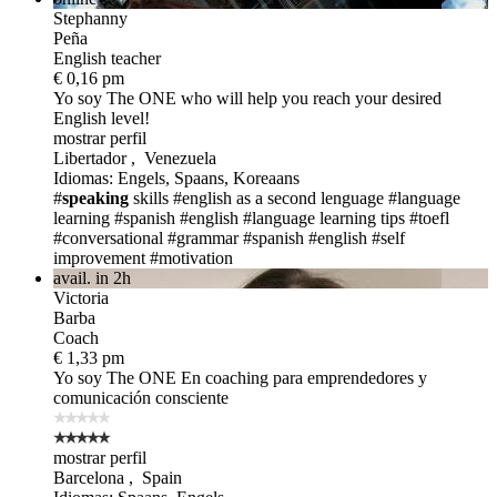
Stephanny
Peña
English teacher
€ 0,16 pm
Yo soy The ONE
who will help you reach your desired
English level!
mostrar perfil
Libertador , Venezuela
Idiomas: Engels, Spaans, Koreaans
#
speaking
skills
#english as a second lenguage
#language
learning
#spanish
#english
#language learning tips
#toefl
#conversational
#grammar
#spanish
#english
#self
improvement
#motivation
avail. in 2h
Victoria
Barba
Coach
€ 1,33 pm
Yo soy The ONE
En coaching para emprendedores y
comunicación consciente
mostrar perfil
Barcelona , Spain