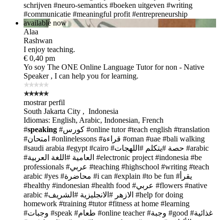
schrijven
#neuro-semantics
#boeken uitgeven
#writing
#communicatie
#meaningful profit
#entrepreneurship
available now
Alaa
Rashwan
I enjoy teaching.
€ 0,40 pm
Yo soy The ONE
Online Language Tutor for non - Native
Speaker , I can help you for learning.
mostrar perfil
South Jakarta City , Indonesia
Idiomas: English, Arabic, Indonesian, French
#
speaking
#كورس
#online tutor
#teach english
#translation
#امتحان
#onlinelessons
#قراءة
#oman
#uae
#bali walking
#saudi arabia
#egypt
#cairo
#اللهجات
#يتكلم
#حصة
#arabic
#اللغة العربية
#العامية
#electronic project
#indonesia
#be
professionals
#عربي
#teaching
#highschool
#writing
#teach
arabic
#yes
#محاضرة
#i can
#explain
#to be fun
#يقرأ
#healthy
#indonesian
#health food
#عربي
#flowers
#native
arabic
#الشريف
#الانجليزية
#الازهر
#help for doing
homework
#training
#tutor
#fitness at home
#learning
#وجبات
#speak
#طعام
#online teacher
#وجبة
#good
#غذائية