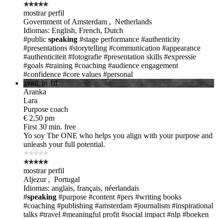
mostrar perfil
Government of Amsterdam , Netherlands
Idiomas: English, French, Dutch
#public
speaking
#stage performance
#authenticity
#presentations
#storytelling
#communication
#appearance
#authenticiteit
#fotografie
#presentation skills
#expressie
#goals
#training
#coaching
#audience engagement
#confidence
#core values
#personal
avail. in 1d
Aranka
Lara
Purpose coach
€ 2,50 pm
First 30 min. free
Yo soy The ONE
who helps you align with your purpose and
unleash your full potential.
mostrar perfil
Aljezur , Portugal
Idiomas: anglais, français, néerlandais
#
speaking
#purpose
#content
#pers
#writing books
#coaching
#publishing
#amsterdam
#journalism
#inspirational
talks
#travel
#meaningful profit
#social impact
#nlp
#boeken