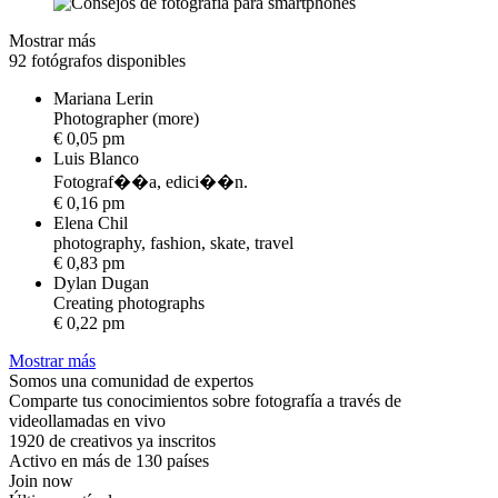
Mostrar más
92 fotógrafos disponibles
Mariana Lerin
P
h
o
t
o
g
r
a
p
h
e
r
(
m
o
r
e
)
€ 0,05 pm
Luis Blanco
F
o
t
o
g
r
a
f
�
�
a
,
e
d
i
c
i
�
�
n
.
€ 0,16 pm
Elena Chil
p
h
o
t
o
g
r
a
p
h
y
,
f
a
s
h
i
o
n
,
s
k
a
t
e
,
t
r
a
v
e
l
€ 0,83 pm
Dylan Dugan
C
r
e
a
t
i
n
g
p
h
o
t
o
g
r
a
p
h
s
€ 0,22 pm
Mostrar más
Somos una comunidad de expertos
Comparte tus conocimientos sobre fotografía a través de
videollamadas en vivo
1920 de creativos ya inscritos
Activo en más de 130 países
Join now