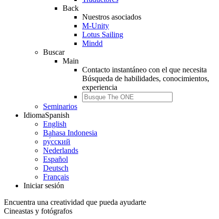
Back
Nuestros asociados
M-Unity
Lotus Sailing
Mindd
Buscar
Main
Contacto instantáneo con el que necesita
Búsqueda de
habilidades, conocimientos,
experiencia
Seminarios
Idioma
Spanish
English
Bahasa Indonesia
ру́сский
Nederlands
Español
Deutsch
Français
Iniciar sesión
Encuentra una creatividad que pueda ayudarte
Cineastas y fotógrafos