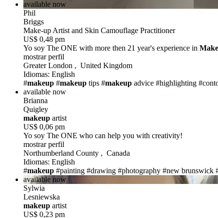
available now
Phil
Briggs
Make-up Artist and Skin Camouflage Practitioner
US$ 0,48 pm
Yo soy The ONE
with more then 21 year's experience in
Make
mostrar perfil
Greater London , United Kingdom
Idiomas: English
#
makeup
#
makeup
tips
#
makeup
advice
#highlighting
#cont
available now
Brianna
Quigley
makeup
artist
US$ 0,06 pm
Yo soy The ONE
who can help you with creativity!
mostrar perfil
Northumberland County , Canada
Idiomas: English
#
makeup
#painting
#drawing
#photography
#new brunswick
available now
Sylwia
Lesniewska
makeup
artist
US$ 0,23 pm