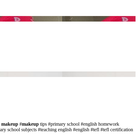
s
makeup
#
makeup
tips
#primary school
#english homework
ary school subjects
#teaching english
#english
#tefl
#tefl certification