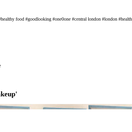
#healthy food
#goodlooking
#one0one
#central london
#london
#healt
akeup'