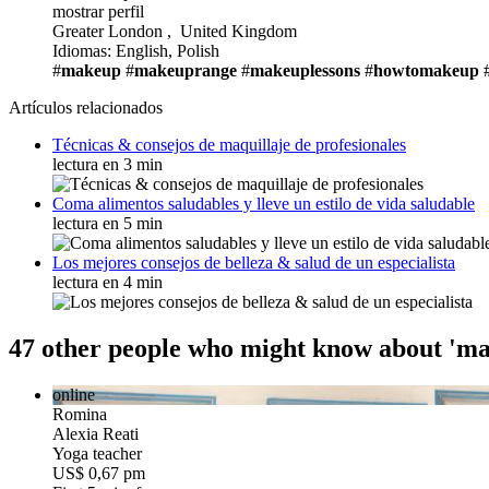
mostrar perfil
Greater London , United Kingdom
Idiomas: English, Polish
#
makeup
#
makeuprange
#
makeuplessons
#
howtomakeup
Artículos relacionados
Técnicas & consejos de maquillaje de profesionales
lectura en 3 min
Coma alimentos saludables y lleve un estilo de vida saludable
lectura en 5 min
Los mejores consejos de belleza & salud de un especialista
lectura en 4 min
47 other people who might know about 'm
online
Romina
Alexia Reati
Yoga teacher
US$ 0,67 pm