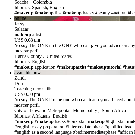
Soacha , Colombia
Idiomas: Spanish, English
#
makeup
#
makeup
tips
#
makeup
hacks
#beauty #natural
#be
online
Jessy
Salazar
makeup
artist
US$ 0,08 pm
Yo soy The ONE
im the ONE who can give you advice on any
mostrar perfil
Harris County , United States
Idiomas: English
#
makeup
application
#
makeupartist
#
makeuptutorial
#
hous
available now
Zandi
Durr
Teaching new skills
US$ 0,30 pm
Yo soy The ONE
I'm the one who can teach you all need abou
mostrar perfil
City of Tshwane Metropolitan Municipality , South Africa
Idiomas: Afrikaans, English
#
makeup
#
makeup
hacks
#dark skin
makeup
#light skin
ma
#english essay preparation
#intermediate phase
#qualified teach
#english as a second language
#bedintermediatephase
#african