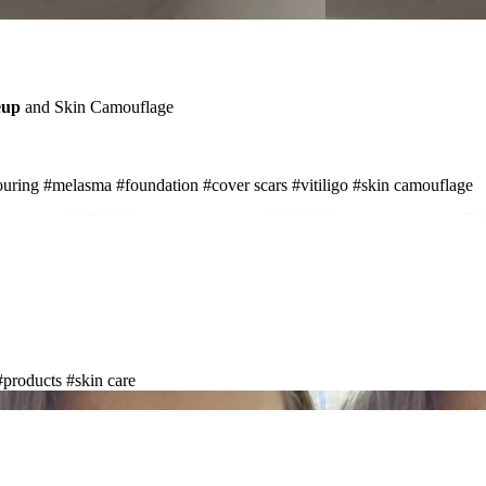
up
and Skin Camouflage
ouring
#melasma
#foundation
#cover scars
#vitiligo
#skin camouflage
#products
#skin care