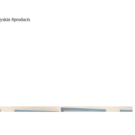
hyskin
#products