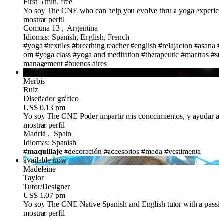
First 5 min. free
Yo soy The ONE
who can help you evolve thru a yoga experi
mostrar perfil
Comuna 13 , Argentina
Idiomas: Spanish, English, French
#yoga
#textiles
#breathing teacher
#english
#relajacion
#asana
om
#yoga class
#yoga and meditation
#therapeutic
#mantras
#s
management
#buenos aires
online
Merbis
Ruiz
Diseñador gráfico
US$ 0,13 pm
Yo soy The ONE
Poder impartir mis conocimientos, y ayudar a
mostrar perfil
Madrid , Spain
Idiomas: Spanish
#
maquillaje
#decoración
#accesorios
#moda
#vestimenta
available now
Madeleine
Taylor
Tutor/Designer
US$ 1,07 pm
Yo soy The ONE
Native Spanish and English tutor with a passi
mostrar perfil