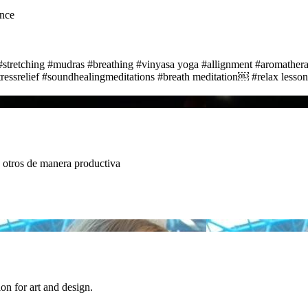
ence
#stretching
#mudras
#breathing
#vinyasa yoga
#allignment
#aromather
tressrelief
#soundhealingmeditations
#breath meditation￼
#relax lesson
 otros de manera productiva
on for art and design.