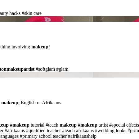
auty hacks
#skin care
thing involving
makeup
!
tonmakeupartist
#softglam
#glam
t
makeup
, English or Afrikaans.
keup
#
makeup
tutorial
#teach
makeup
#
makeup
artist
#special effect
er
#afrikaans
#qualified teacher
#teach afrikaans
#wedding looks
#prim
 languages
#primary school teacher
#afrikaanshelp