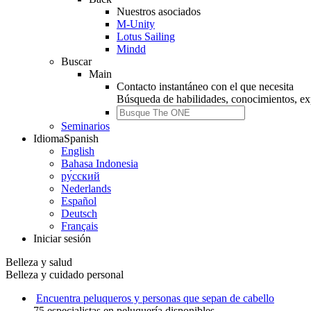
Nuestros asociados
M-Unity
Lotus Sailing
Mindd
Buscar
Main
Contacto instantáneo con el que necesita
Búsqueda de
habilidades, conocimientos, ex
Seminarios
Idioma
Spanish
English
Bahasa Indonesia
ру́сский
Nederlands
Español
Deutsch
Français
Iniciar sesión
Belleza y salud
Belleza y cuidado personal
Encuentra peluqueros y personas que sepan de cabello
75 especialistas en peluquería disponibles