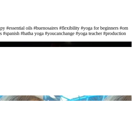
apy
#essential oils
#buenosaires
#flexibility
#yoga for beginners
#om
s
#spanish
#hatha yoga
#youcanchange
#yoga teacher
#production