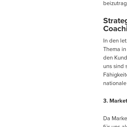
beizutrag
Strate
Coach
In den le
Thema in 
den Kunde
uns sind 
Fähigkeit
nationale
3. Marke
Da Marke
für uns a