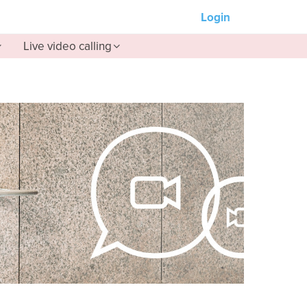
Login
Live video calling
Unsere Partner:
M-Unity
en
Lotus Sailing
Mindd
ker