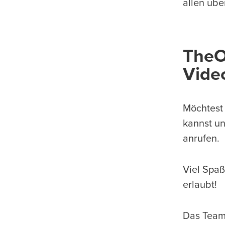
allen übe
TheO
Vide
Möchtest 
kannst un
anrufen.
Viel Spaß
erlaubt!
Das Tea