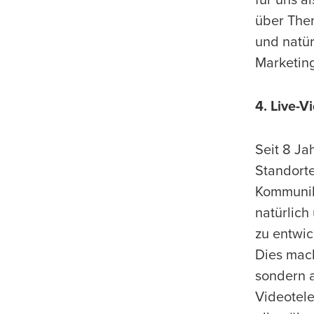
über Them
und natür
Marketing
4. Live-V
Seit 8 Ja
Standorte
Kommunika
natürlich
zu entwic
Dies mach
sondern 
Videotele