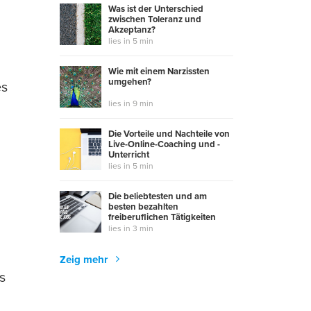
Was ist der Unterschied
zwischen Toleranz und
Akzeptanz?
lies in 5 min
Wie mit einem Narzissten
umgehen?
es
u
lies in 9 min
Die Vorteile und Nachteile von
Live-Online-Coaching und -
Unterricht
lies in 5 min
Die beliebtesten und am
besten bezahlten
freiberuflichen Tätigkeiten
lies in 3 min
d
Zeig mehr
s