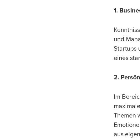
1. Busin
Kenntniss
und Mana
Startups
eines st
2. Persö
Im Bereic
maximale 
Themen w
Emotionen
aus eigen