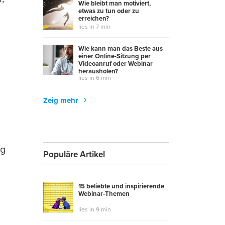
Wie bleibt man motiviert,
etwas zu tun oder zu
erreichen?
lies in 7 min
Wie kann man das Beste aus
einer Online-Sitzung per
Videoanruf oder Webinar
herausholen?
lies in 6 min
Zeig mehr
og
Populäre Artikel
15 beliebte und inspirierende
Webinar-Themen
lies in 9 min