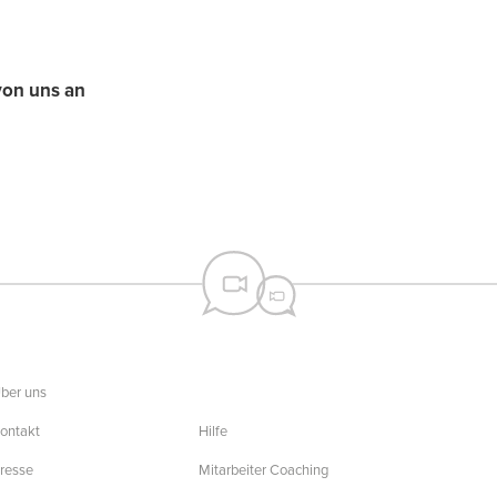
von uns an
ber uns
ontakt
Hilfe
resse
Mitarbeiter Coaching