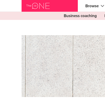
Browse
Business coaching
Coaches
Marketingp
Kreative &
Musiker & 
Lehrer & T
Berater
Fitness tra
Yoga & Med
Nahrung &