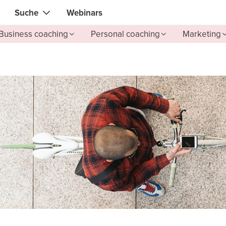
Suche
Webinars
Business coaching
Personal coaching
Marketing
Direkter Kontakt mit dem ONE, den Sie brauchen
Lokale Guides
Suche nach
Fähigkeiten, Wissen, Expertise
rofis
IT & Elektronik Experten
 Designer
Beauty & Gesundheit Spezialist
Sänger
Finanz- & Rechtsspezialisten
utoren
Web & Software Entwickler
Baufachleute & Gärtner
iner
Alternative Wissenschaft Prakti
itation Lehrer
Übersetzer
 Gesundheit