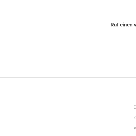
Ruf einen 
Ü
K
P