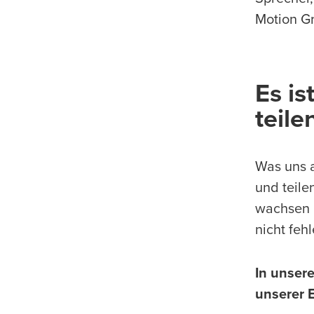
Motion Gr
Es is
teile
Was uns a
und teile
wachsen l
nicht fehl
In unser
unserer E