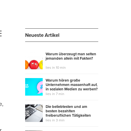
E
Neueste Artikel
Warum überzeugt man selten
jemanden allein mit Fakten?
lies in 10 min
Warum hören große
Unternehmen massenhaft auf,
in sozialen Medien zu werben?
lies in 7 min
e,
Die beliebtesten und am
besten bezahlten
.
freiberuflichen Tätigkeiten
lies in 3 min
r,