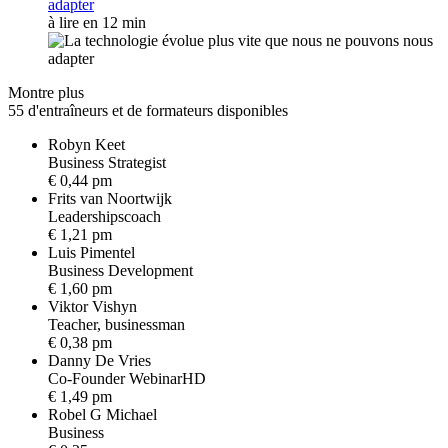
adapter
à lire en 12 min
Montre plus
55 d'entraîneurs et de formateurs disponibles
Robyn Keet
B
u
s
i
n
e
s
s
S
t
r
a
t
e
g
i
s
t
€ 0,44 pm
Frits van Noortwijk
L
e
a
d
e
r
s
h
i
p
s
c
o
a
c
h
€ 1,21 pm
Luis Pimentel
B
u
s
i
n
e
s
s
D
e
v
e
l
o
p
m
e
n
t
€ 1,60 pm
Viktor Vishyn
T
e
a
c
h
e
r
,
b
u
s
i
n
e
s
s
m
a
n
€ 0,38 pm
Danny De Vries
C
o
-
F
o
u
n
d
e
r
W
e
b
i
n
a
r
H
D
€ 1,49 pm
Robel G Michael
B
u
s
i
n
e
s
s