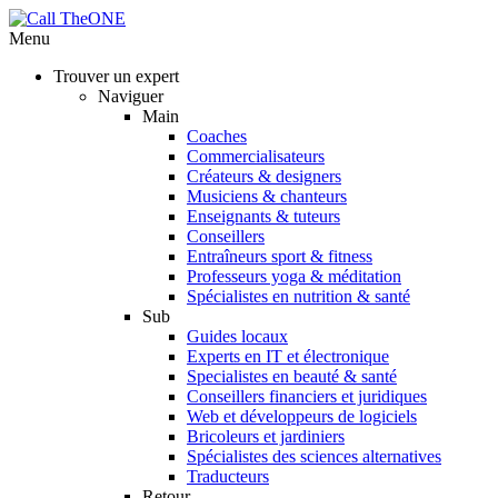
Menu
Trouver un expert
Naviguer
Main
Coaches
Commercialisateurs
Créateurs & designers
Musiciens & chanteurs
Enseignants & tuteurs
Conseillers
Entraîneurs sport & fitness
Professeurs yoga & méditation
Spécialistes en nutrition & santé
Sub
Guides locaux
Experts en IT et électronique
Specialistes en beauté & santé
Conseillers financiers et juridiques
Web et développeurs de logiciels
Bricoleurs et jardiniers
Spécialistes des sciences alternatives
Traducteurs
Retour