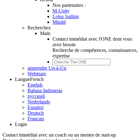
Nos partenaires :
M-Unity
Lotus Sailing
Mindd
Recherchez
Main
Contact immédiat avec l'ONE dont vous
avez besoin
Recherche de
compétences, connaissances,
expertise
apprendre Un-à-Un
Webinars
Langue
French
English
Bahasa Indonesia
ру́сский
Nederlands
Español
Deutsch
Français
Login
Contact immédiat avec un coach ou un mentor de start-up