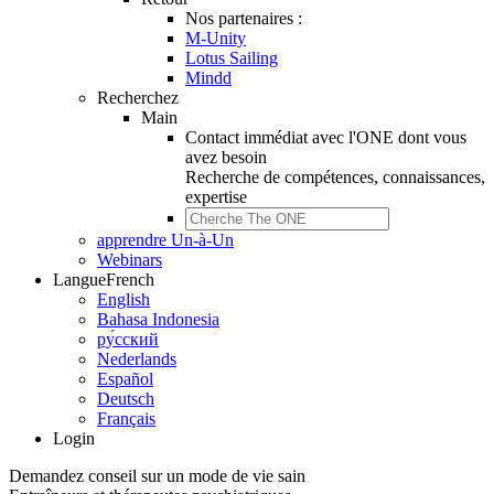
Nos partenaires :
M-Unity
Lotus Sailing
Mindd
Recherchez
Main
Contact immédiat avec l'ONE dont vous
avez besoin
Recherche de
compétences, connaissances,
expertise
apprendre Un-à-Un
Webinars
Langue
French
English
Bahasa Indonesia
ру́сский
Nederlands
Español
Deutsch
Français
Login
Demandez conseil sur un mode de vie sain