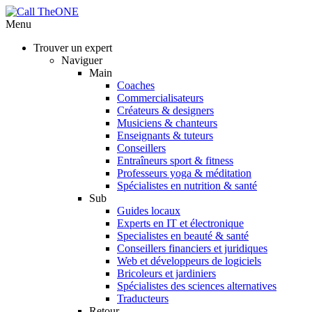
Menu
Trouver un expert
Naviguer
Main
Coaches
Commercialisateurs
Créateurs & designers
Musiciens & chanteurs
Enseignants & tuteurs
Conseillers
Entraîneurs sport & fitness
Professeurs yoga & méditation
Spécialistes en nutrition & santé
Sub
Guides locaux
Experts en IT et électronique
Specialistes en beauté & santé
Conseillers financiers et juridiques
Web et développeurs de logiciels
Bricoleurs et jardiniers
Spécialistes des sciences alternatives
Traducteurs
Retour