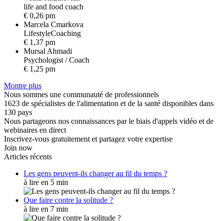
l
i
f
e
a
n
d
f
o
o
d
c
o
a
c
h
€ 0,26 pm
Marcela Cmarkova
L
i
f
e
s
t
y
l
e
C
o
a
c
h
i
n
g
€ 1,37 pm
Mursal Ahmadi
P
s
y
c
h
o
l
o
g
i
s
t
/
C
o
a
c
h
€ 1,25 pm
Montre plus
Nous sommes une communauté de professionnels
1623 de spécialistes de l'alimentation et de la santé disponibles dans
130 pays
Nous partageons nos connaissances par le biais d'appels vidéo et de
webinaires en direct
Inscrivez-vous gratuitement et partagez votre expertise
Join now
Articles récents
Les gens peuvent-ils changer au fil du temps ?
à lire en 5 min
Que faire contre la solitude ?
à lire en 7 min