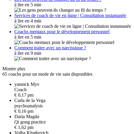
à lire en 5 min
Services de coach de vie en ligne | Consultation instantanée
à lire en 4 min
Coachs mentaux pour le développement personnel
à lire en 5 min
Comment traiter avec un narcissique ?
à lire en 9 min
Montre plus
65 coachs pour un mode de vie sain disponibles
yannick Myv
C
o
a
c
h
€ 0,17 pm
Carla de la Vega
p
s
y
c
h
o
a
n
a
l
y
s
i
s
€ 0,16 pm
Daria Magda
Q
i
g
o
n
g
p
r
a
c
t
i
c
e
€ 1,62 pm
Volha Khatkevich