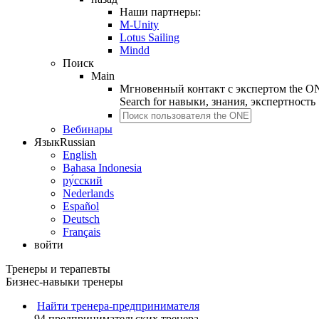
Наши партнеры:
M-Unity
Lotus Sailing
Mindd
Поиск
Main
Мгновенный контакт с экспертом the O
Search for
навыки, знания, экспертность
Вебинары
Язык
Russian
English
Bahasa Indonesia
ру́сский
Nederlands
Español
Deutsch
Français
войти
Тренеры и терапевты
Бизнес-навыки тренеры
Найти тренера-предпринимателя
94 предпринимательских тренера