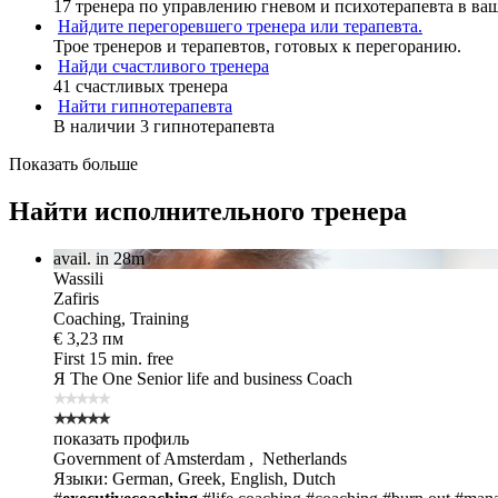
17 тренера по управлению гневом и психотерапевта в ва
Найдите перегоревшего тренера или терапевта.
Трое тренеров и терапевтов, готовых к перегоранию.
Найди счастливого тренера
41 счастливых тренера
Найти гипнотерапевта
В наличии 3 гипнотерапевта
Показать больше
Найти исполнительного тренера
avail. in 28m
Wassili
Zafiris
Coaching, Training
€ 3,23 пм
First 15 min. free
Я The One
Senior life and business Coach
показать профиль
Government of Amsterdam , Netherlands
Языки: German, Greek, English, Dutch