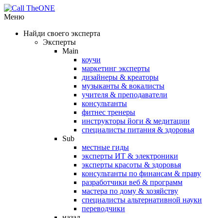
Меню
Найди своего эксперта
Эксперты
Main
коучи
маркетинг эксперты
дизайнеры & креаторы
музыканты & вокалисты
учителя & преподаватели
консультанты
фитнес тренеры
инструкторы йоги & медитации
специалисты питания & здоровья
Sub
местные гиды
эксперты ИТ & электроники
эксперты красоты & здоровья
консультанты по финансам & праву
разработчики веб & программ
мастера по дому & хозяйству
специалисты альтернативной науки
переводчики
назад