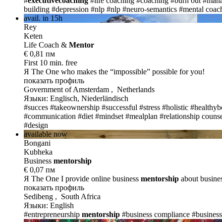
#
executivecoaching
#life coaching
#coaching
#burn out
#man
building
#depression
#nlp
#nlp
#neuro-semantics
#mental coac
avail. in 15h
Rey
Keten
Life Coach &
Mentor
€ 0,81 пм
First 10 min. free
Я The One
who makes the “impossible” possible for you!
показать профиль
Government of Amsterdam , Netherlands
Языки: Englisch, Niederländisch
#succes
#takeownership
#successful
#stress
#holistic
#healthy
#communication
#diet
#mindset
#mealplan
#relationship couns
#design
available now
Bongani
Kubheka
Business
mentor
ship
€ 0,07 пм
Я The One
I provide online business
mentor
ship
about busine
показать профиль
Sedibeng , South Africa
Языки: English
#entrepreneurship
mentorship
#business compliance
#busines