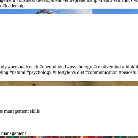
agement
#business development
#entrepreneurship
#neuro-semantics
#b
h
#leadership
body
#personalcoach
#openminded
#psychology
#creativemind
#thinkb
eling
#natural
#psychology
#lifestyle vs diet
#communication
#peaceful
ss management skills
s management