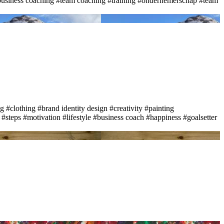
usiness coaching
#team coaching
#training
#ondernemerschap
#team
ig
#clothing
#brand identity design
#creativity
#painting
#steps
#motivation
#lifestyle
#business coach
#happiness
#goalsetter